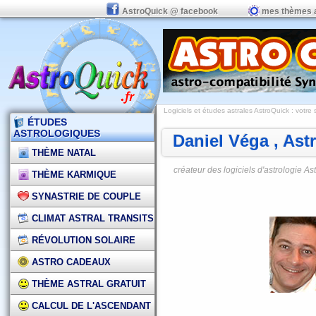
AstroQuick @ facebook
mes thèmes 
Logiciels et études astrales AstroQuick
: votre 
ÉTUDES
ASTROLOGIQUES
Daniel Véga , Ast
THÈME NATAL
créateur des logiciels d'astrologie As
THÈME KARMIQUE
SYNASTRIE DE COUPLE
CLIMAT ASTRAL TRANSITS
RÉVOLUTION SOLAIRE
ASTRO CADEAUX
THÈME ASTRAL GRATUIT
CALCUL DE L'ASCENDANT