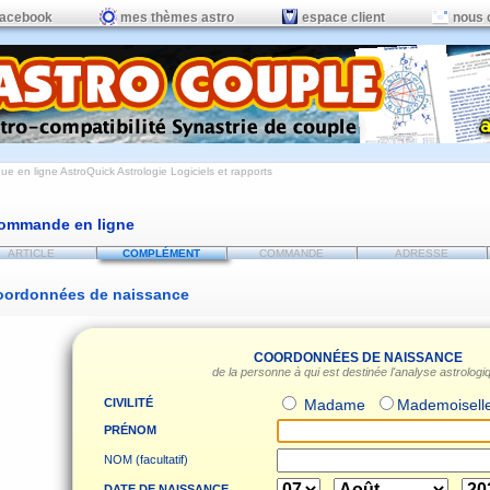
facebook
mes thèmes astro
espace client
nous 
ue en ligne AstroQuick Astrologie Logiciels et rapports
ommande en ligne
ARTICLE
COMPLÉMENT
COMMANDE
ADRESSE
oordonnées de naissance
COORDONNÉES DE NAISSANCE
de la personne à qui est destinée l'analyse astrologi
CIVILITÉ
Madame
Mademoisell
PRÉNOM
NOM (facultatif)
DATE DE NAISSANCE