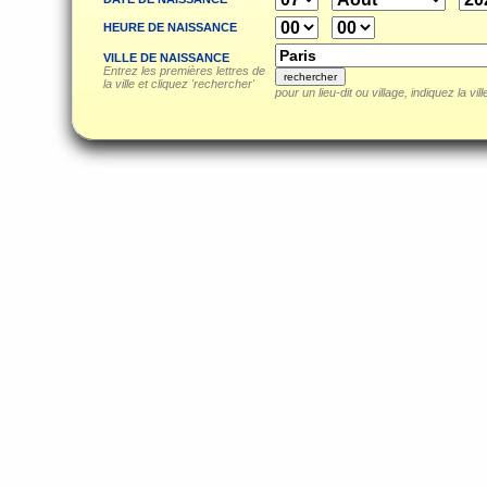
HEURE DE NAISSANCE
VILLE DE NAISSANCE
Entrez les premières lettres de
la ville et cliquez 'rechercher'
pour un lieu-dit ou village, indiquez la vil