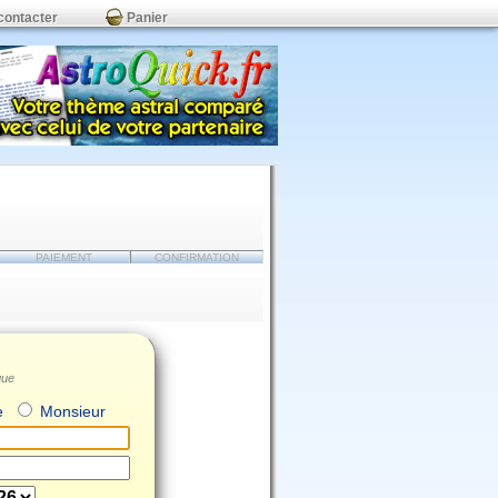
contacter
Panier
PAIEMENT
CONFIRMATION
que
e
Monsieur