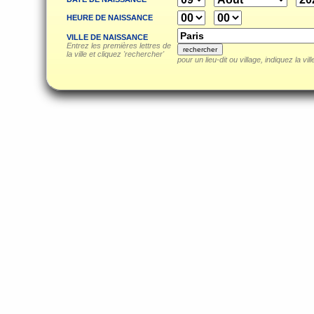
HEURE DE NAISSANCE
VILLE DE NAISSANCE
Entrez les premières lettres de
la ville et cliquez 'rechercher'
pour un lieu-dit ou village, indiquez la vil