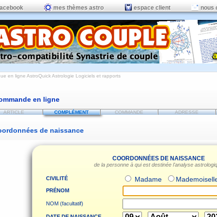
facebook
mes thèmes astro
espace client
nous 
ue en ligne AstroQuick Astrologie Logiciels et rapports
ommande en ligne
ARTICLE
COMPLÉMENT
COMMANDE
ADRESSE
oordonnées de naissance
COORDONNÉES DE NAISSANCE
de la personne à qui est destinée l'analyse astrologi
CIVILITÉ
Madame
Mademoisell
PRÉNOM
NOM (facultatif)
DATE DE NAISSANCE