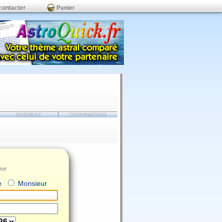
contacter
Panier
PAIEMENT
CONFIRMATION
que
e
Monsieur