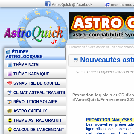
AstroQuick @ facebook
mes thèmes 
Promotions études astrologiques personnalisées,
ÉTUDES
ASTROLOGIQUES
Nouveautés astr
THÈME NATAL
Livres CD MP3 Logiciels, livrets et 
THÈME KARMIQUE
SYNASTRIE DE COUPLE
CLIMAT ASTRAL TRANSITS
Promotion logiciels et CD d'a
d'AstroQuick.Fr novembre 20
RÉVOLUTION SOLAIRE
ASTRO CADEAUX
PROMOTION ANALYSES 
THÈME ASTRAL GRATUIT
Les
nouvelles présentat
ligne offrent des tables as
CALCUL DE L'ASCENDANT
ciel interactives. Elles 