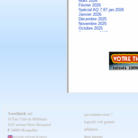
Mars 2026
Février 2026
Spécial AQ 7.87 jan.2026
Janvier 2026
Décembre 2025
Novembre 2025
Octobre 2025
Septembre 2025
Aout 2025
Juillet 2025
Juin 2025
Mai 2025
Avril 2025
Mars 2025
Février 2025
Spécial AQ 7.84 jan.2025
Janvier 2025
Décembre 2024
Novembre 2024
Octobre 2024
Septembre 2024
Aout 2024
Juillet 2024
Juin 2024
Mai 2024
AstroQuick
sarl
qui sommes-nous ?
Avril 2024
10 Parc Club du Millénaire
Mars 2024
logiciels web gratuits
1025 avenue Henri Becquerel
Février 2024
affiliation
Janvier 2024
F
34000 Montpellier
Décembre 2023
liens internet
astrology software & reports