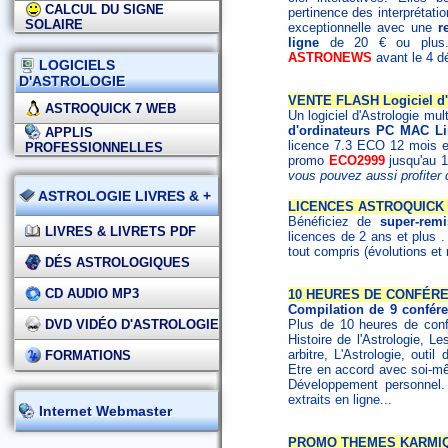
CALCUL DU SIGNE
pertinence des interprétati
SOLAIRE
exceptionnelle avec une
r
ligne
de 20 € ou plus. P
ASTRONEWS
avant le 4 d
LOGICIELS
D'ASTROLOGIE
VENTE FLASH Logiciel d'a
ASTROQUICK 7 WEB
Un logiciel d'Astrologie mu
d'ordinateurs PC MAC Li
APPLIS
licence 7.3 ECO 12 mois e
PROFESSIONNELLES
promo
ECO2999
jusqu'au 
vous pouvez aussi profiter d
ASTROLOGIE LIVRES & +
LICENCES ASTROQUICK 
Bénéficiez de
super-remi
LIVRES & LIVRETS PDF
licences de 2 ans et plus
.
tout compris (évolutions et
DÉS ASTROLOGIQUES
CD AUDIO MP3
10 HEURES DE CONFÉR
Compilation de 9 confér
DVD VIDÉO D'ASTROLOGIE
Plus de 10 heures de confér
Histoire de l'Astrologie, L
arbitre, L'Astrologie, outi
FORMATIONS
Etre en accord avec soi-mêm
Développement personnel
extraits en ligne...
Internet Webmaster
PROMO THEMES KARMI