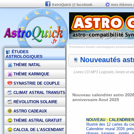
AstroQuick @ facebook
mes thèmes 
Promotions études astrologiques personnalisées,
ÉTUDES
ASTROLOGIQUES
Nouveautés astr
THÈME NATAL
Livres CD MP3 Logiciels, livrets et 
THÈME KARMIQUE
SYNASTRIE DE COUPLE
CLIMAT ASTRAL TRANSITS
Nouveau calendrier astro 2026
anniversaire Aout 2025
RÉVOLUTION SOLAIRE
ASTRO CADEAUX
NOUVEAU : CALENDRIER
THÈME ASTRAL GRATUIT
Illustré des 12 cartes du ci
Calendrier mural 2026 prése
CALCUL DE L'ASCENDANT
phases lunaires, ingrès e