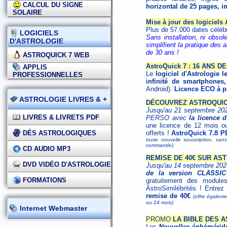
CALCUL DU SIGNE
horizontal de 25 pages, i
SOLAIRE
Mise à jour des logiciels
Plus de 57.000 dates célèb
LOGICIELS
Sans installation, ni obsol
D'ASTROLOGIE
simplifient la pratique des
de 30 ans !
ASTROQUICK 7 WEB
AstroQuick 7 : 16 ANS 
APPLIS
Le
logiciel d'Astrologie l
PROFESSIONNELLES
infinité de smartphones,
Android).
Licence ECO à pa
ASTROLOGIE LIVRES & +
DÉCOUVREZ ASTROQUICK
Jusqu'au 21 septembre 2025
LIVRES & LIVRETS PDF
PERSO avec
la licence 
une licence de 12 mois o
DÉS ASTROLOGIQUES
offerts !
AstroQuick 7.8 P
toute nouvelle souscription, san
commande)
CD AUDIO MP3
REMISE DE 40€ SUR AS
DVD VIDÉO D'ASTROLOGIE
Jusqu'au 14 septembre 2025
de la version CLASSIC
FORMATIONS
gratuitement des modules
AstroSimilébrités
! Entrez
remise de 40€
(offre égalem
ou 24 mois)
Internet Webmaster
PROMO
LA BIBLE DES A
Les
Nouvelles éphémérid