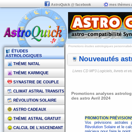
AstroQuick @ facebook
mes thèmes 
Promotions études astrologiques personnalisées,
ÉTUDES
ASTROLOGIQUES
Nouveautés astr
THÈME NATAL
Livres CD MP3 Logiciels, livrets et 
THÈME KARMIQUE
SYNASTRIE DE COUPLE
CLIMAT ASTRAL TRANSITS
Promotions analyses astrologi
des astro Avril 2024
RÉVOLUTION SOLAIRE
ASTRO CADEAUX
PROMOTION PRÉVISION
THÈME ASTRAL GRATUIT
Vos prévisions astrales 
Révolution Solaire
et le cal
CALCUL DE L'ASCENDANT
précieux pour faire le poin