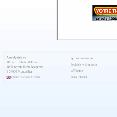
Juin 2025
Mai 2025
Avril 2025
Mars 2025
Février 2025
Spécial AQ 7.84 jan.2025
Janvier 2025
Décembre 2024
Novembre 2024
Octobre 2024
Septembre 2024
Aout 2024
Juillet 2024
Juin 2024
Mai 2024
AstroQuick
sarl
qui sommes-nous ?
Avril 2024
10 Parc Club du Millénaire
Mars 2024
logiciels web gratuits
1025 avenue Henri Becquerel
Février 2024
affiliation
Janvier 2024
F
34000 Montpellier
Décembre 2023
liens internet
astrology software & reports
Novembre 2023
Octobre 2023
Septembre 2023
Aout 2023
Juillet 2023
Juin 2023
Mai 2023
Avril 2023
Mars 2023
Février 2023