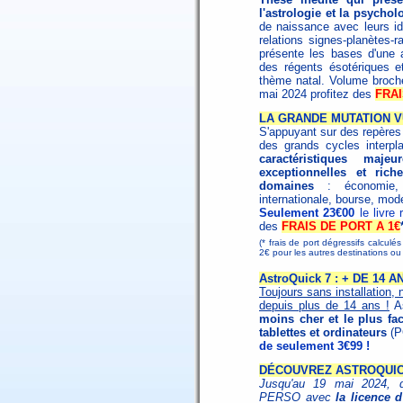
l'astrologie et la psychol
de naissance avec leurs id
relations signes-planètes-
présente les bases d'une as
des régents ésotériques et 
thème natal. Volume broc
mai 2024 profitez des
FRAI
LA GRANDE MUTATION V
S'appuyant sur des repères h
des grands cycles interpl
caractéristiques maj
exceptionnelles et ri
domaines
: économie, s
internationale, bourse, mode
Seulement 23€00
le livre
des
FRAIS DE PORT A 1€
(* frais de port dégressifs calculé
2€ pour les autres destinations 
AstroQuick 7 : + DE 14
Toujours sans installation, 
depuis plus de 14 ans !
As
moins cher et le plus fac
tablettes et ordinateurs
(P
de seulement 3€99 !
DÉCOUVREZ ASTROQUICK
Jusqu'au 19 mai 2024, dé
PERSO avec
la licence 