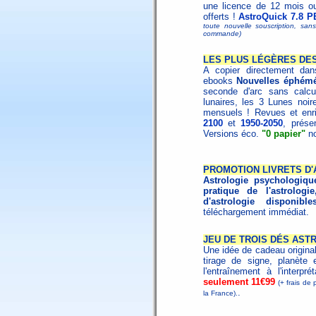
une licence de 12 mois o
offerts !
AstroQuick 7.8 P
toute nouvelle souscription, san
commande)
LES PLUS LÉGÈRES DES
A copier directement dans
ebooks
Nouvelles éphémé
seconde d'arc sans calcu
lunaires, les 3 Lunes noire
mensuels ! Revues et enri
2100
et
1950-2050
, prése
Versions éco.
"0 papier"
no
PROMOTION LIVRETS D
Astrologie psychologiqu
pratique de l'astrologie
d'astrologie disponibl
téléchargement immédiat.
JEU DE TROIS DÉS AST
Une idée de cadeau origina
tirage de signe, planète 
l'entraînement à l'interpr
seulement 11€99
(+ frais de 
.
la France).