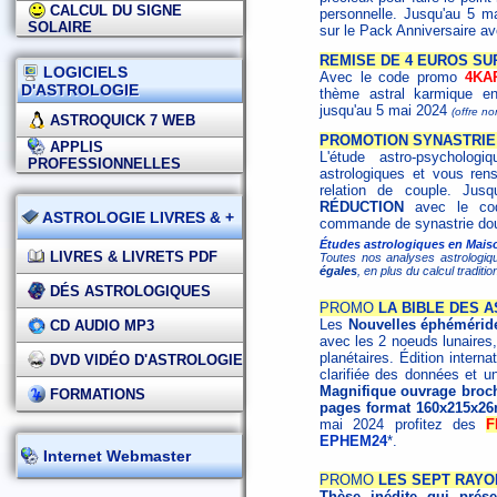
CALCUL DU SIGNE
personnelle. Jusqu'au 5 
SOLAIRE
sur le Pack Anniversaire a
REMISE DE 4 EUROS SU
LOGICIELS
Avec le code promo
4KA
D'ASTROLOGIE
thème astral karmique en
jusqu'au 5 mai 2024
(offre n
ASTROQUICK 7 WEB
PROMOTION SYNASTRIE 
APPLIS
L'étude astro-psycholo
PROFESSIONNELLES
astrologiques et vous ren
relation de couple. Jus
RÉDUCTION
avec le c
ASTROLOGIE LIVRES & +
commande de synastrie dou
Études astrologiques en Maiso
LIVRES & LIVRETS PDF
Toutes nos analyses astrologiq
égales
, en plus du calcul tradit
DÉS ASTROLOGIQUES
PROMO
LA BIBLE DES A
Les
Nouvelles éphémérid
CD AUDIO MP3
avec les 2 noeuds lunaires,
planétaires. Édition interna
DVD VIDÉO D'ASTROLOGIE
clarifiée des données et un
Magnifique ouvrage broché
FORMATIONS
pages format 160x215x26
mai 2024 profitez des
F
EPHEM24
*.
Internet Webmaster
PROMO
LES SEPT RAYO
Thèse inédite qui présen