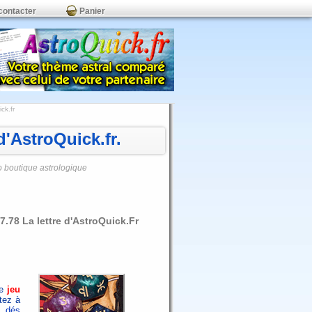
contacter
Panier
ck.fr
'AstroQuick.fr.
o boutique astrologique
.78 La lettre d'AstroQuick.Fr
le
jeu
tez à
 dés