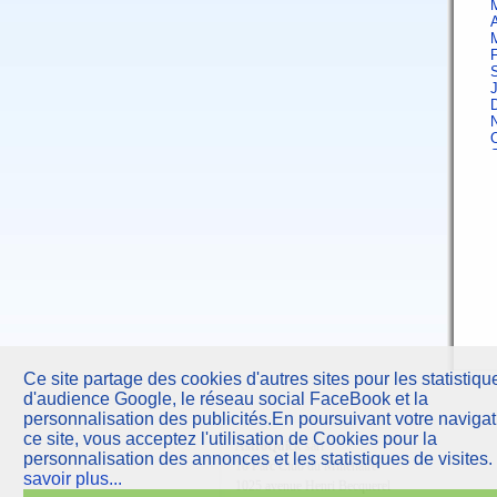
A
F
J
A
F
Ce site partage des cookies d'autres sites pour les statistiqu
d'audience Google, le réseau social FaceBook et la
J
personnalisation des publicités.En poursuivant votre navigat
ce site, vous acceptez l'utilisation de Cookies pour la
AstroQuick
sarl
A
personnalisation des annonces et les statistiques de visites.
10 Parc Club du Millénaire
savoir plus...
1025 avenue Henri Becquerel
F