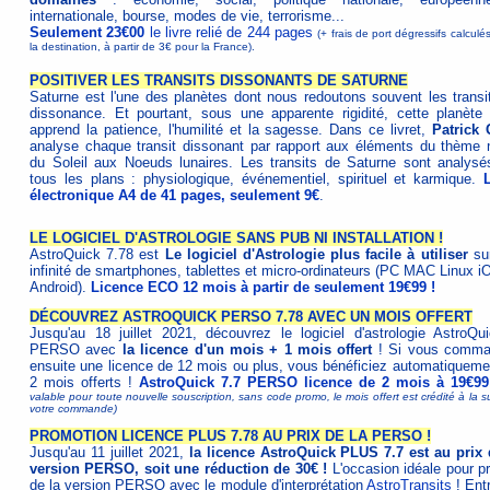
internationale, bourse, modes de vie, terrorisme...
Seulement 23€00
le livre relié de 244 pages
(+ frais de port dégressifs calculé
la destination, à partir de 3€ pour la France).
POSITIVER LES TRANSITS DISSONANTS DE SATURNE
Saturne est l'une des planètes dont nous redoutons souvent les transi
dissonance. Et pourtant, sous une apparente rigidité, cette planète
apprend la patience, l'humilité et la sagesse. Dans ce livret,
Patrick 
analyse chaque transit dissonant par rapport aux éléments du thème n
du Soleil aux Noeuds lunaires. Les transits de Saturne sont analysé
tous les plans : physiologique, événementiel, spirituel et karmique.
L
électronique A4 de 41 pages, seulement 9€
.
LE LOGICIEL D'ASTROLOGIE SANS PUB NI INSTALLATION !
AstroQuick 7.78 est
Le logiciel d'Astrologie plus facile à utiliser
su
infinité de smartphones, tablettes et micro-ordinateurs (PC MAC Linux i
Android).
Licence ECO 12 mois à partir de seulement 19€99 !
DÉCOUVREZ ASTROQUICK PERSO 7.78 AVEC UN MOIS OFFERT
Jusqu'au 18 juillet 2021, découvrez le logiciel d'astrologie AstroQu
PERSO avec
la licence d'un mois + 1 mois offert
! Si vous comm
ensuite une licence de 12 mois ou plus, vous bénéficiez automatiqueme
2 mois offerts !
AstroQuick 7.7 PERSO licence de 2 mois à 19€99
valable pour toute nouvelle souscription, sans code promo, le mois offert est crédité à la s
votre commande)
PROMOTION LICENCE PLUS 7.78 AU PRIX DE LA PERSO !
Jusqu'au 11 juillet 2021,
la licence AstroQuick PLUS 7.7 est au prix 
version PERSO, soit une réduction de 30€ !
L'occasion idéale pour pr
de la version PERSO avec le module d'interprétation
AstroTransits
! Entr