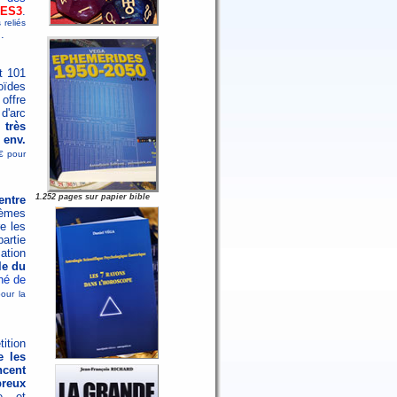
ES3
.
reliés
.
.
t 101
oïdes
 offre
d'arc
 très
env.
3€ pour
1.252 pages sur papier bible
entre
hèmes
e les
artie
ation
lle du
ché de
pour la
tition
e les
cent
reux
ne et