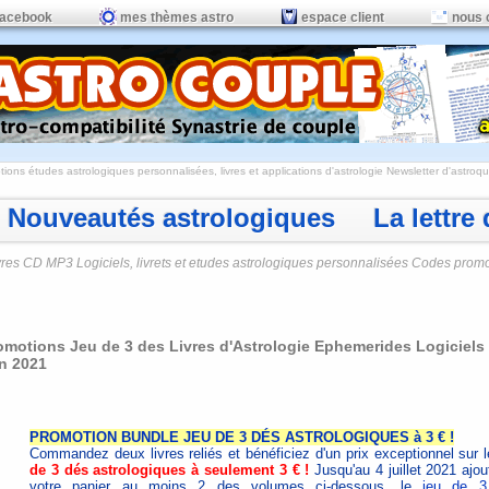
facebook
mes thèmes astro
espace client
nous 
ions études astrologiques personnalisées, livres et applications d'astrologie
Newsletter d'astroqui
Nouveautés astrologiques La lettre d
vres CD MP3 Logiciels, livrets et etudes astrologiques personnalisées Codes prom
omotions Jeu de 3 des Livres d'Astrologie Ephemerides Logiciels 7
in 2021
PROMOTION BUNDLE JEU DE 3 DÉS ASTROLOGIQUES à 3 € !
Commandez deux livres reliés et bénéficiez d'un prix exceptionnel sur 
de 3 dés astrologiques à seulement 3 € !
Jusqu'au 4 juillet 2021 ajou
votre panier au moins 2 des volumes ci-dessous, le
jeu de 3