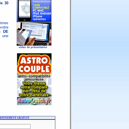
de 30
hèmes
votre
S DE
 une
video de présentation