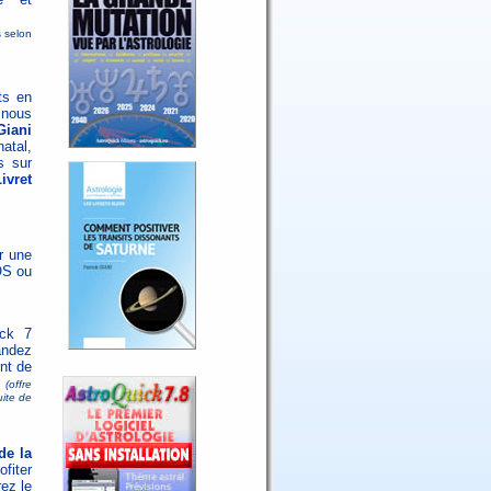
s selon
ts en
 nous
Giani
atal,
s sur
ivret
r une
OS ou
ick 7
andez
nt de
(offre
uite de
de la
ofiter
ez le