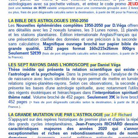
astrologiques avec sa pochette velours
, et entrez le code promo
JEUD
(soit une
remise de 8€99
valable uniquement pour une commande groupée avec 2 livres 
ou plus, frais de port dégressifs calculés selon la destination, à partir de 8€ pour la France)
LA BIBLE DES ASTROLOGUES 1950-2050
Les
Nouvelles éphémérides complètes 1950-2050 par D.Véga
offren
ans détaillés avec les 2 noeuds lunaires, les 3 Lunes noires, 11 planét
et les stations planétaires. Édition internationale Anglais/Français qui
une présentation clarifiée des données et une précision à la seconde 
sans calculatrice.
Magnifique ouvrage broché sur papier bible de
grande qualité, 1252 pages format 160x215x26mm 800grs 
Seulement 52€99
(frais de port dégressifs calculés selon la destination, à partir de 
la France).
LES SEPT RAYONS DANS L'HOROSCOPE par Daniel Véga
Thèse inédite qui présente la relation scientifique qui existe 
l'astrologie et la psychologie
. Dans la première partie, l'analyse de t
de naissance avec leurs identités de rayon permet de mettre en lumièr
relations signes-planètes-rayons. Selon ces observations, la seconde p
présente les bases d'une astrologie spirituelle, avec notamment l'utilis
des régents ésotériques et hiérarchiques dans
l'interprétation spiritue
thème natal
. Volume broché de 452 pages.
Seulement 39€
le livre bro
452 pages
(+ frais de port dégressifs calculés selon la destination, à partir de 3€ 
.
France.)
LA GRANDE MUTATION VUE PAR L'ASTROLOGIE
par J-F Richard
S'appuyant sur des repères historiques de premier plan et d'après la répé
des grands cycles interplanétaires,
Jean-François RICHARD dessin
caractéristiques majeures des années 2020 qui s'annon
exceptionnelles et riches en rebondissements dans de nomb
domaines
: économie, social, politique nationale, européen