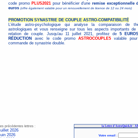
code promo
PLUS2021
pour bénéficier d'une
remise exceptionnelle 
euros
(offre également valable pour un renouvellement de licence de 12 ou 24 mois)
PROMOTION SYNASTRIE DE COUPLE ASTRO-COMPATIBILITÉ
L'étude astro-psychologique qui analyse la comparaison de t
astrologiques et vous renseigne sur tous les aspects importants de 
relation de couple. Jusqu'au 11 juillet 2021, profitez de
5 EURO
RÉDUCTION
avec le code promo
ASTROCOUPLE5
valable pour
commande de synastrie double.
es précédentes lettres :
uillet 2026
Juin 2026