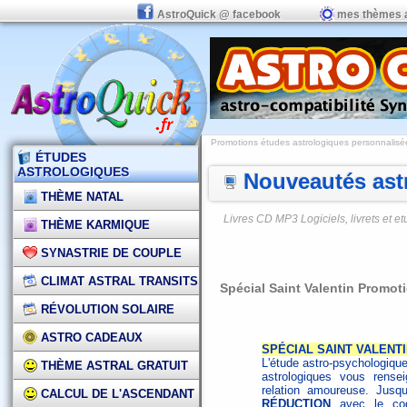
AstroQuick @ facebook
mes thèmes 
Promotions études astrologiques personnalisées,
ÉTUDES
ASTROLOGIQUES
Nouveautés astr
THÈME NATAL
Livres CD MP3 Logiciels, livrets et 
THÈME KARMIQUE
SYNASTRIE DE COUPLE
CLIMAT ASTRAL TRANSITS
Spécial Saint Valentin Promotio
RÉVOLUTION SOLAIRE
ASTRO CADEAUX
SPÉCIAL SAINT VALENTIN 
L'étude astro-psychologiqu
THÈME ASTRAL GRATUIT
astrologiques vous rense
relation amoureuse. Jusqu
CALCUL DE L'ASCENDANT
RÉDUCTION
avec le c