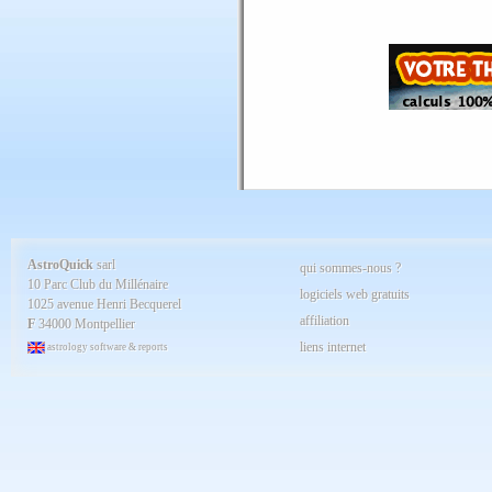
Juillet 2025
Juin 2025
Mai 2025
Avril 2025
Mars 2025
Février 2025
Spécial AQ 7.84 jan.2025
Janvier 2025
Décembre 2024
Novembre 2024
Octobre 2024
Septembre 2024
Aout 2024
Juillet 2024
Juin 2024
Mai 2024
AstroQuick
sarl
qui sommes-nous ?
Avril 2024
10 Parc Club du Millénaire
Mars 2024
logiciels web gratuits
1025 avenue Henri Becquerel
Février 2024
affiliation
Janvier 2024
F
34000 Montpellier
Décembre 2023
liens internet
astrology software & reports
Novembre 2023
Octobre 2023
Septembre 2023
Aout 2023
Juillet 2023
Juin 2023
Mai 2023
Avril 2023
Mars 2023