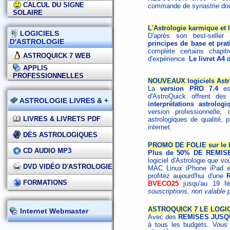
CALCUL DU SIGNE
commande de synastrie dou
SOLAIRE
L'Astrologie karmique et 
LOGICIELS
D'après son best-seller
D'ASTROLOGIE
principes de base et prat
complète certains chapi
ASTROQUICK 7 WEB
d'expérience.
Le livret A4 
APPLIS
PROFESSIONNELLES
NOUVEAUX logiciels Astro
La
version PRO 7.4
est
d'AstroQuick offrent de
ASTROLOGIE LIVRES & +
interprétations astrolog
version professionnelle, 
LIVRES & LIVRETS PDF
astrologiques de qualité, 
internet.
DÉS ASTROLOGIQUES
PROMO DE FOLIE sur le l
CD AUDIO MP3
Plus de 50% DE REMISE
logiciel d'Astrologie que vo
DVD VIDÉO D'ASTROLOGIE
MAC Linux iPhone iPad et 
profitez aujourd'hui d'une
FORMATIONS
BVECO25
jusqu'au 19 fé
souscriptions, non valable 
ASTROQUICK 7 LE LOGIC
Internet Webmaster
Avec des
REMISES JUSQ
à tous les budgets. Vous