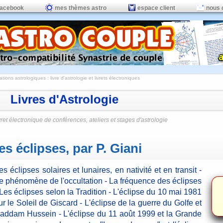
facebook
mes thèmes astro
espace client
nous 
ations astrologiques
:
livre d'astrologie et livrets électroniques
Livres d'Astrologie
vret électronique de conférences, ateliers et stages d'astrologie
es éclipses, par P. Giani
es éclipses solaires et lunaires, en nativité et en transit -
e phénomène de l'occultation - La fréquence des éclipses
 Les éclipses selon la Tradition - L'éclipse du 10 mai 1981
ur le Soleil de Giscard - L'éclipse de la guerre du Golfe et
addam Hussein - L'éclipse du 11 août 1999 et la Grande