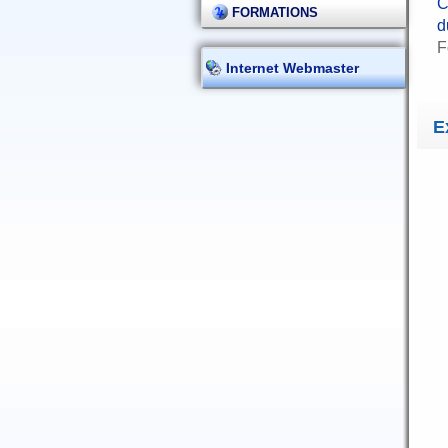
C
FORMATIONS
d
F
Internet Webmaster
E