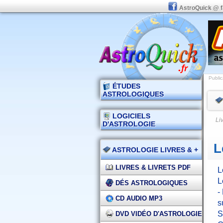
AstroQuick @ 
Public
ÉTUDES
ASTROLOGIQUES
LOGICIELS
Li
D'ASTROLOGIE
L
ASTROLOGIE LIVRES & +
LIVRES & LIVRETS PDF
L
L
DÉS ASTROLOGIQUES
-
CD AUDIO MP3
s
S
DVD VIDÉO D'ASTROLOGIE