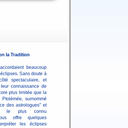
on la Tradition
ccordaient beaucoup
 éclipses. Sans doute à
ôté spectaculaire, et
 leur connaissance de
core plus limitée que la
x Ptolémée, surnommé
nce des astrologues” et
ge le plus connu
nous offre quelques
terpréter les éclipses