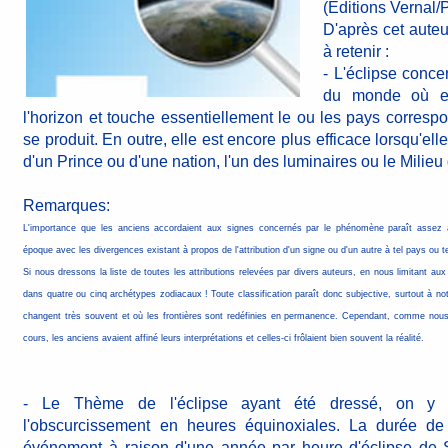
(Editions Vernal/
D'après cet auteu
à retenir :
- L'éclipse conce
du monde où el
l'horizon et touche essentiellement le ou les pays corresp
se produit. En outre, elle est encore plus efficace lorsqu'el
d'un Prince ou d'une nation, l'un des luminaires ou le Milieu 
Remarques:
L'importance que les anciens accordaient aux signes concernés par le phénomène paraît assez ar
époque avec les divergences existant à propos de l'attribution d'un signe ou d'un autre à tel pays ou tel
Si nous dressons la liste de toutes les attributions relevées par divers auteurs, en nous limitant a
dans quatre ou cinq archétypes zodiacaux ! Toute classification paraît donc subjective, surtout à not
changent très souvent et où les frontières sont redéfinies en permanence. Cependant, comme nous l
cours, les anciens avaient affiné leurs interprétations et celles-ci frôlaient bien souvent la réalité.
- Le Thème de l'éclipse ayant été dressé, on y 
l'obscurcissement en heures équinoxiales. La durée de 
événement à raison d'une année par heure d'éclipse de S