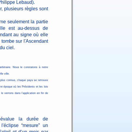
Philippe Lebaud).
r, plusieurs règles sont
rne seulement la partie
le est au-dessus de
ondant au signe où elle
le tombe sur l'Ascendant
du ciel.
bitraire. Nous le constatons à notre
le ville.
ux plus connus, chaque pays se retrouve
re époque où les Présidents et les lois
e verrons dans l'application en fin de
évalue la durée de
l'éclipse “mesure” un
oleil et d'un mois par