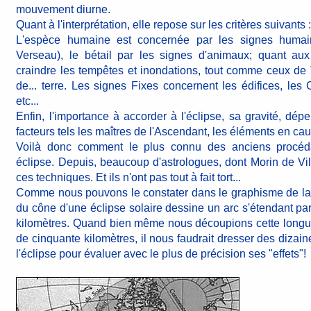
mouvement diurne.
Quant à l'interprétation, elle repose sur les critères suivants 
L'espèce humaine est concernée par les signes humai
Verseau), le bétail par les signes d'animaux; quant aux
craindre les tempêtes et inondations, tout comme ceux de 
de... terre. Les signes Fixes concernent les édifices, les 
etc...
Enfin, l'importance à accorder à l'éclipse, sa gravité, dép
facteurs tels les maîtres de l'Ascendant, les éléments en caus
Voilà donc comment le plus connu des anciens procéda
éclipse. Depuis, beaucoup d'astrologues, dont Morin de Vil
ces techniques. Et ils n'ont pas tout à fait tort...
Comme nous pouvons le constater dans le graphisme de la p
du cône d'une éclipse solaire dessine un arc s'étendant parf
kilomètres. Quand bien même nous découpions cette longue
de cinquante kilomètres, il nous faudrait dresser des dizain
l'éclipse pour évaluer avec le plus de précision ses "effets"!