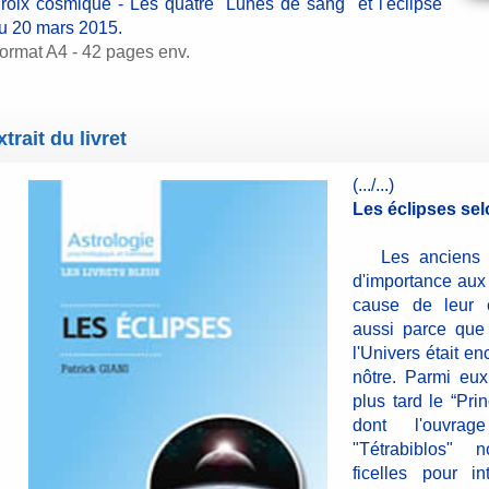
roix cosmique - Les quatre "Lunes de sang" et l'éclipse
u 20 mars 2015.
ormat A4 - 42 pages env.
xtrait du livret
(.../...)
Les éclipses sel
Les anciens a
d'importance aux
cause de leur c
aussi parce que
l'Univers était en
nôtre. Parmi eu
plus tard le “Pri
dont l'ouvra
"Tétrabiblos" 
ficelles pour in