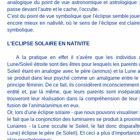
analogique du point de vue astronomique et astrologique :
passe devant l'autre et le cache, l'occulte.
C'est du point de vue symbolique que l'éclipse semble joue
encore mieux en nativité, où le sens de l'éclipse est clair
symbolique.
L'ECLIPSE SOLAIRE EN NATIVITE
A la pratique en effet il s'avère que les individus 
Lune/Soleil étroite sont des êtres pour lesquels les parent
Soleil étant en analogie avec le père (animus) et la Lune a
se produit dans leur psyché comme un amalgame entre le p
principe féminin. De ce fait, ils considèrent inconsciemment
entité et, par là même, que leurs parents sont inséparabl
trouveront leur réalisation dans la compréhension de leur i
fusion de l'anima/animus en eux.
Or, lors d'une éclipse solaire - que nous pouvons visualiser 
le fait que la conjonction des luminaires se produit à proxi
Lunaires - la Lune occulte le Soleil, le fait donc disparaît
Lune) éclipse le père (le Soleil). Et ceci a plus d'importance
plan psychologique: