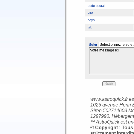
code postal
ville
pays
tél.
Sujet
www.astroquick.fr es
1025 avenue Henri B
Siren 502714603 Mo
1297990. Hébergem
™ AstroQuick est u
© Copyright : Tous 
strictement interdi