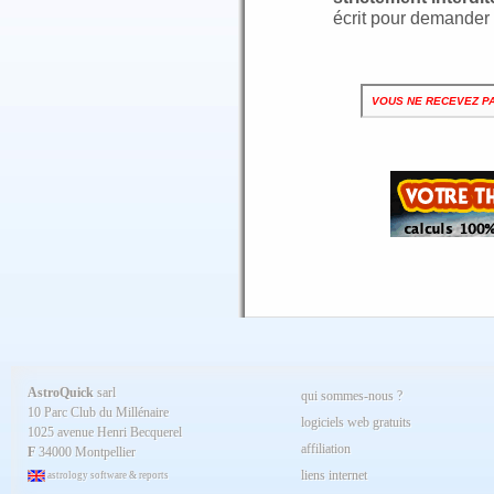
écrit pour demander 
VOUS NE RECEVEZ P
AstroQuick
sarl
qui sommes-nous ?
10 Parc Club du Millénaire
logiciels web gratuits
1025 avenue Henri Becquerel
affiliation
F
34000 Montpellier
liens internet
astrology software & reports