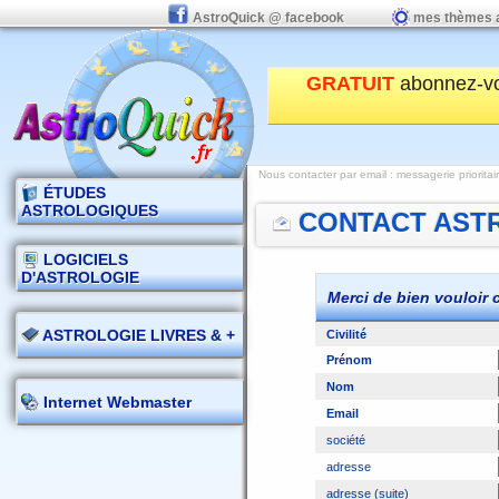
AstroQuick @ facebook
mes thèmes 
GRATUIT
abonnez-v
Nous contacter par email : messagerie prioritai
ÉTUDES
ASTROLOGIQUES
CONTACT AS
LOGICIELS
D'ASTROLOGIE
Merci de bien vouloir 
ASTROLOGIE LIVRES & +
Civilité
Prénom
Nom
Internet Webmaster
Email
société
adresse
adresse (suite)