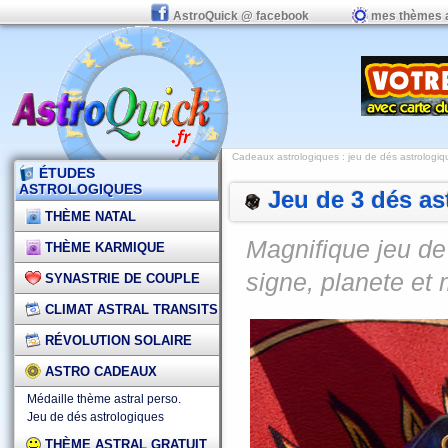
AstroQuick @ facebook
mes thèmes 
Cadeaux astrologiques
: jeu de dés astrologiq
ÉTUDES
ASTROLOGIQUES
Jeu de 3 dés as
THÈME NATAL
Magnifique jeu de
THÈME KARMIQUE
signe, planete et
SYNASTRIE DE COUPLE
CLIMAT ASTRAL TRANSITS
RÉVOLUTION SOLAIRE
ASTRO CADEAUX
Médaille thème astral perso.
Jeu de dés astrologiques
THÈME ASTRAL GRATUIT