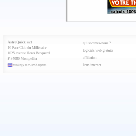
AstroQuick
sarl
qui sommes-nous ?
10 Parc Club du Millénaire
logiciels web gratuits
1025 avenue Henri Becquerel
affiliation
F
34000 Montpellier
liens internet
astrology software & reports