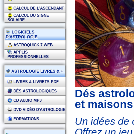
CALCUL DE L'ASCENDANT
CALCUL DU SIGNE
SOLAIRE
LOGICIELS
D'ASTROLOGIE
ASTROQUICK 7 WEB
APPLIS
PROFESSIONNELLES
ASTROLOGIE LIVRES & +
LIVRES & LIVRETS PDF
Dés astrol
DÉS ASTROLOGIQUES
CD AUDIO MP3
et maisons
DVD VIDÉO D'ASTROLOGIE
Un idées de 
FORMATIONS
Offrez un jeu