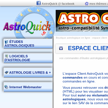
AstroQuick @ facebook
mes thèmes 
Boutique astrologique en ligne : espace client
ÉTUDES
ASTROLOGIQUES
ESPACE CLIE
LOGICIELS
vos commandes d'études astrologiques per
D'ASTROLOGIE
ASTROLOGIE LIVRES & +
L'espace Client AstroQuick 
commandes
en cours et cons
commandes en ligne.
Internet Webmaster
Vous pouvez retrouver vos
ét
(HTML) pour les visualiser ou
Pour tout
suivi ou réclamat
astrologiques
, nous vous re
sur le lien SAV de la comman