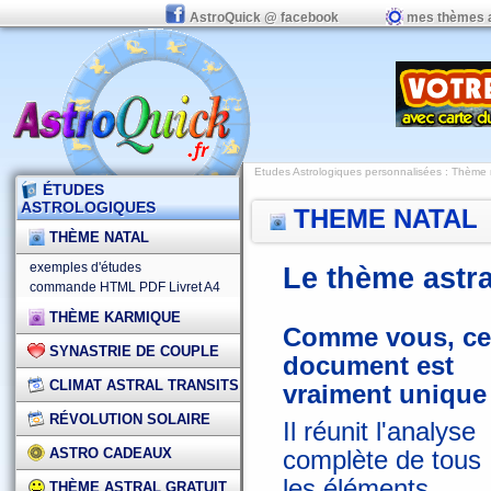
AstroQuick @ facebook
mes thèmes 
Etudes Astrologiques personnalisées
: Thème 
ÉTUDES
ASTROLOGIQUES
THEME NATAL
THÈME NATAL
exemples d'études
Le thème astr
commande HTML
PDF
Livret A4
THÈME KARMIQUE
Comme vous, ce
SYNASTRIE DE COUPLE
document est
CLIMAT ASTRAL TRANSITS
vraiment unique 
RÉVOLUTION SOLAIRE
Il réunit l'analyse
ASTRO CADEAUX
complète de tous
les éléments
THÈME ASTRAL GRATUIT