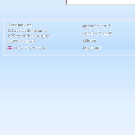
AstroQuick
sarl
qui sommes-nous ?
10 Parc Club du Millénaire
logiciels web gratuits
1025 avenue Henri Becquerel
affiliation
F
34000 Montpellier
liens internet
astrology software & reports