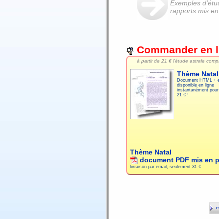
Exemples d'étud
rapports mis en
Commander en l
à partir de
21 € l'étude astrale compl
Thème Natal
Document HTML + e
disponible en ligne
instantanément pour
21 € !
Thème Natal
document PDF mis en 
livraison par email, seulement
31 €
en