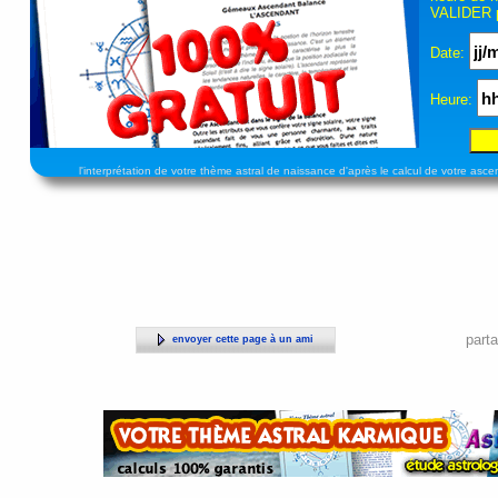
VALIDER p
Date:
Heure:
l'interprétation de votre thème astral de naissance d'après le calcul de votre asce
parta
envoyer cette page à un ami