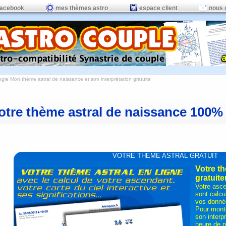
facebook
mes thèmes astro
espace client
nous 
logie
Mon thème astral de naissance et son interprétation gratuite
otre thème astral de naissance 100% 
VOTRE THÈME ASTRAL GRATUIT
Votre th
gratuite
Votre asce
sont calcu
vos donné
Pour monte
son interpr
heure de n