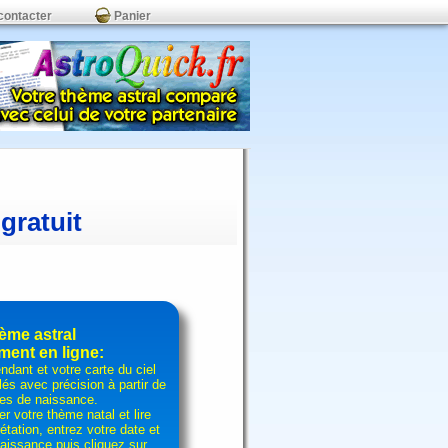
contacter
Panier
gratuit
ème astral
ment en ligne:
ndant et votre carte du ciel
lés avec précision à partir de
es de naissance.
r votre thème natal et lire
étation, entrez votre date et
aissance puis cliquez sur