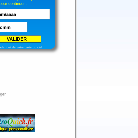
our continuer :
ndant et de votre carte du ciel
ger