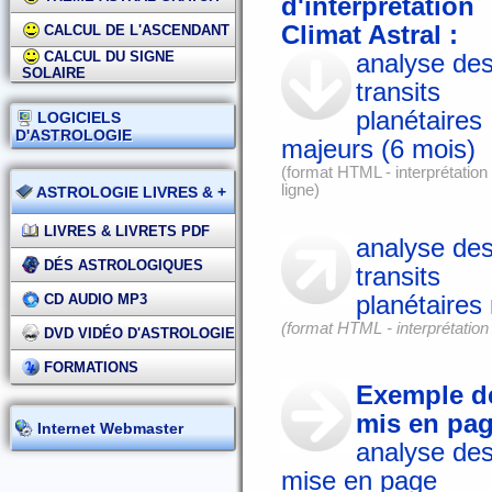
d'interprétation
Climat Astral :
CALCUL DE L'ASCENDANT
CALCUL DU SIGNE
analyse de
SOLAIRE
transits
planétaires
LOGICIELS
D'ASTROLOGIE
majeurs (6 mois)
(format HTML - interprétation
ligne)
ASTROLOGIE LIVRES & +
LIVRES & LIVRETS PDF
analyse de
DÉS ASTROLOGIQUES
transits
planétaires
CD AUDIO MP3
(format HTML - interprétation 
DVD VIDÉO D'ASTROLOGIE
FORMATIONS
Exemple de
mis en pag
Internet Webmaster
analyse des
mise en page