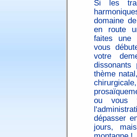
Si les tra
harmoniques,
domaine de 
en route u
faites une 
vous début
votre deme
dissonants 
thème natal
chirurgicale
prosaïqueme
ou vous 
l'administr
dépasser en
jours, mai
montagne !