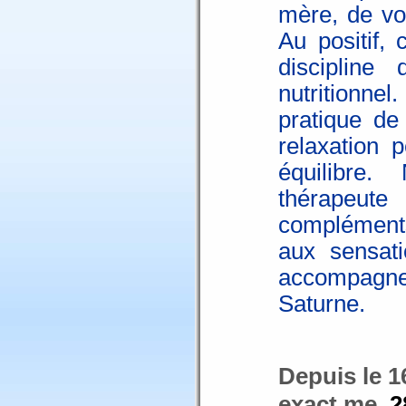
mère, de vo
Au positif, 
discipline
nutritionn
pratique de
relaxation 
équilibre
thérapeute
compléments
aux sensat
accompagn
Saturne.
Depuis le 1
exact me.
2