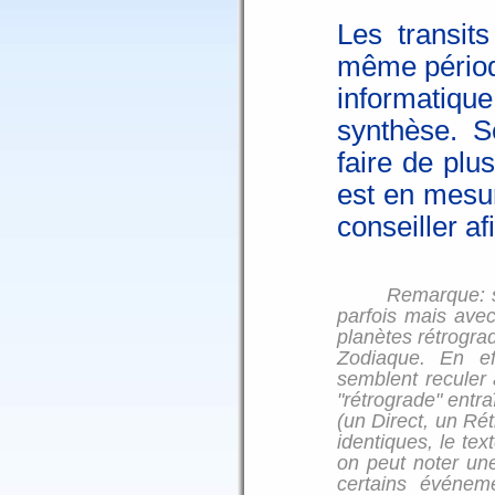
Les transit
même période
informati
synthèse. S
faire de plu
est en mesur
conseiller af
Remarque: si 
parfois mais avec
planètes rétrogra
Zodiaque. En ef
semblent reculer 
"rétrograde" entr
(un Direct, un Rét
identiques, le tex
on peut noter une
certains événem