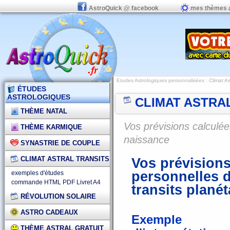
AstroQuick @ facebook
mes thèmes 
Etudes Astrologiques personnalisées
:
Climat As
ÉTUDES
ASTROLOGIQUES
CLIMAT ASTRA
THÈME NATAL
Vos prévisions calculée
THÈME KARMIQUE
naissance
SYNASTRIE DE COUPLE
CLIMAT ASTRAL TRANSITS
Vos prévisions
personnelles d
exemples d'études
commande HTML
PDF
Livret A4
transits planét
RÉVOLUTION SOLAIRE
ASTRO CADEAUX
Exemple
THÈME ASTRAL GRATUIT