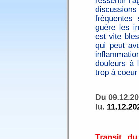
ressentir l'a
discussions
fréquentes
guère les i
est vite bl
qui peut av
inflammati
douleurs à 
trop à coeur 
Du 09.12.20
lu.
11.12.20
Transit du