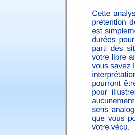
Cette analys
prétention d
est simpleme
durées pour
parti des si
votre libre 
vous savez l
interprétatio
pourront êtr
pour illustr
aucunement 
sens analogi
que vous po
votre vécu.