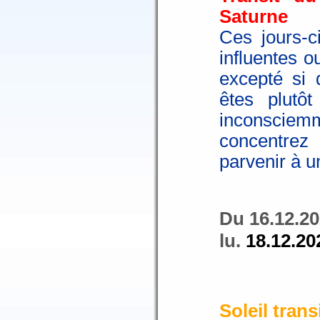
Saturne
Ces jours-c
influentes o
excepté si d
êtes plutô
inconsciemme
concentrez
parvenir à u
Du 16.12.20
lu.
18.12.20
Soleil trans