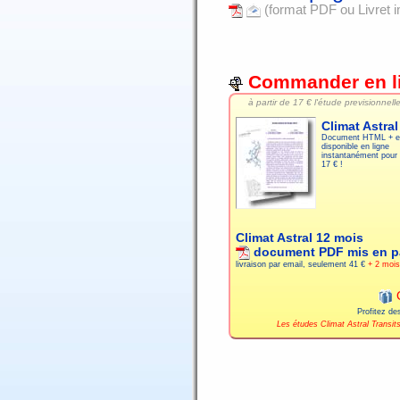
(format PDF ou Livret 
Commander en l
à partir de
17 € l'étude previsionnelle
Climat Astral
Document HTML + e
disponible en ligne
instantanément pour
17 € !
Climat Astral 12 mois
document PDF mis en p
livraison par email, seulement
41 €
+ 2 mois 
O
Profitez d
Les études Climat Astral Trans