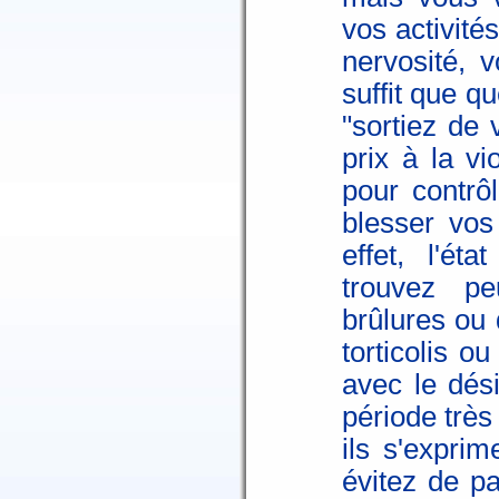
vos activité
nervosité, v
suffit que q
"sortiez de
prix à la vi
pour contrô
blesser vos
effet, l'é
trouvez p
brûlures ou
torticolis o
avec le dés
période très
ils s'exprim
évitez de p