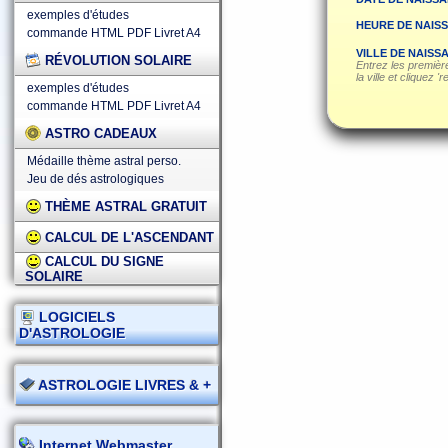
exemples d'études
HEURE DE NAIS
commande HTML
PDF
Livret A4
VILLE DE NAISS
RÉVOLUTION SOLAIRE
Entrez les première
la ville et cliquez '
exemples d'études
commande HTML
PDF
Livret A4
ASTRO CADEAUX
Médaille thème astral perso.
Jeu de dés astrologiques
THÈME ASTRAL GRATUIT
CALCUL DE L'ASCENDANT
CALCUL DU SIGNE
SOLAIRE
LOGICIELS
D'ASTROLOGIE
ASTROLOGIE LIVRES & +
Internet Webmaster