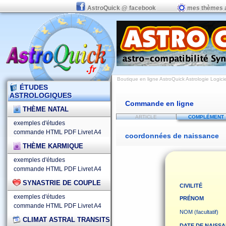
AstroQuick @ facebook
mes thèmes 
Boutique en ligne AstroQuick Astrologie Logicie
ÉTUDES
ASTROLOGIQUES
Commande en ligne
THÈME NATAL
ARTICLE
COMPLÉMENT
exemples d'études
commande HTML
PDF
Livret A4
coordonnées de naissance
THÈME KARMIQUE
exemples d'études
commande HTML
PDF
Livret A4
SYNASTRIE DE COUPLE
CIVILITÉ
exemples d'études
PRÉNOM
commande HTML
PDF
Livret A4
NOM (facultatif)
CLIMAT ASTRAL TRANSITS
DATE DE NAISS