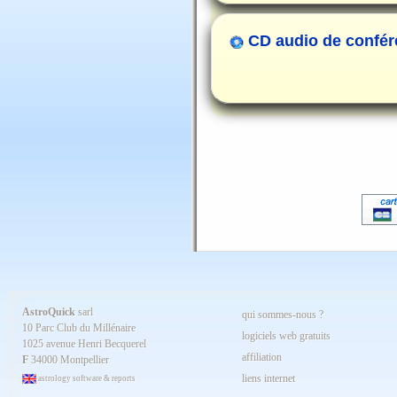
CD audio de confér
AstroQuick
sarl
qui sommes-nous ?
10 Parc Club du Millénaire
logiciels web gratuits
1025 avenue Henri Becquerel
affiliation
F
34000 Montpellier
liens internet
astrology software & reports