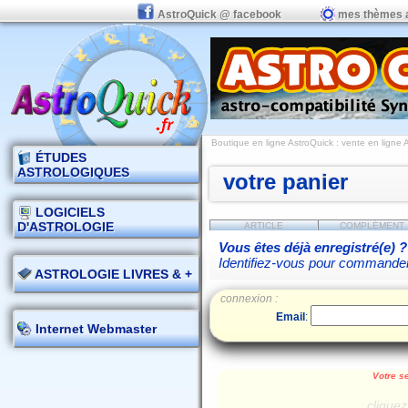
AstroQuick @ facebook
mes thèmes 
Boutique en ligne AstroQuick : vente en ligne
ÉTUDES
ASTROLOGIQUES
votre panier
LOGICIELS
D'ASTROLOGIE
ARTICLE
COMPLÉMENT
Vous êtes déjà enregistré(e) ?
Identifiez-vous pour commande
ASTROLOGIE LIVRES & +
connexion :
Email
:
Internet Webmaster
Votre se
cliquez