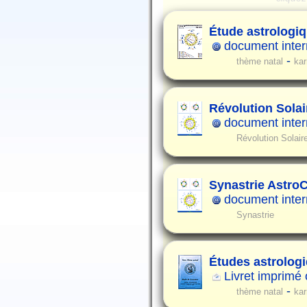
Étude astrologiq
document intern
-
thème natal
ka
Révolution Solair
document intern
Révolution Solair
Synastrie Astro
document intern
Synastrie
Études astrolog
Livret imprimé
-
thème natal
ka