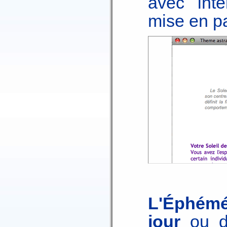
avec inte
mise en pa
L'Éphém
jour
ou d