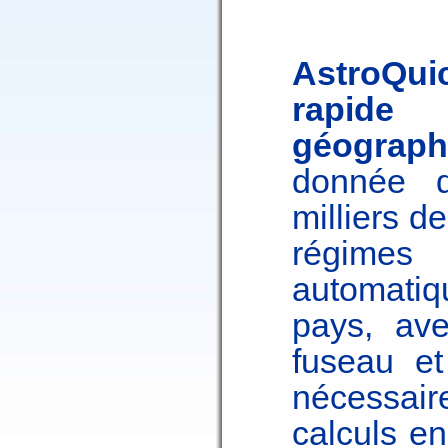
AstroQui
rapide
géograph
donnée d
milliers d
régimes 
automati
pays, av
fuseau et
nécessair
calculs e