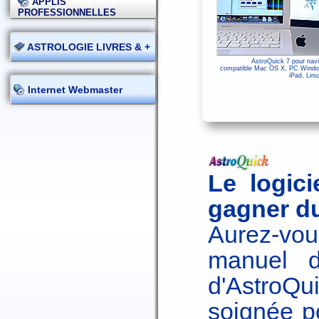
APPLIS
PROFESSIONNELLES
ASTROLOGIE LIVRES & +
AstroQuick 7 pour navi
compatible Mac OS X, PC Window
iPad, Linu
Internet Webmaster
Le logici
gagner d
Aurez-vou
manuel d'
d'AstroQu
soignée po