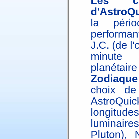
Les ca
d'AstroQu
la pér
performan
J.C. (de l
minute d
planétaire
Zodiaque 
choix de 
AstroQui
longitu
luminair
Pluton), 