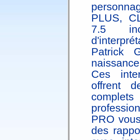
personnag
PLUS, C
7.5 in
d'interpré
Patrick 
naissance
Ces inter
offrent d
complet
professio
PRO vous 
des rappo