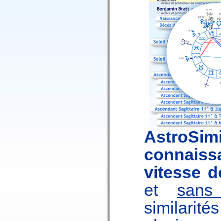
AstroSi
connaiss
vitesse de
et
sans 
similari