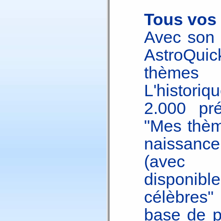
Tous vos 
Avec son 
AstroQuic
thèmes 
L'histori
2.000 pré
"Mes thèm
naissance
(avec p
disponib
célèbres
base de p