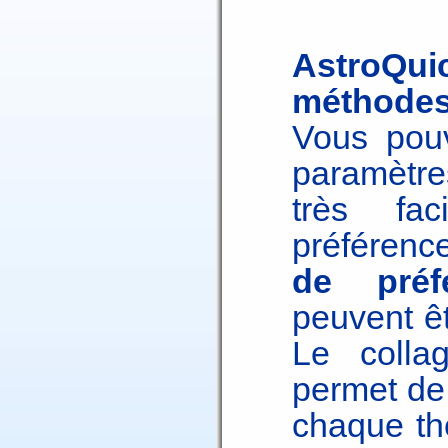
AstroQui
méthodes
Vous pouv
paramètre
très fa
préférenc
de préf
peuvent êt
Le colla
permet de
chaque th