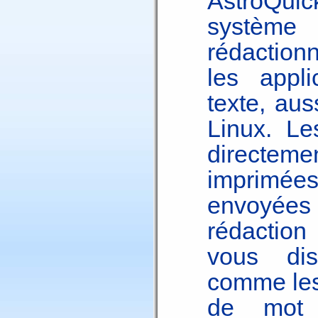
AstroQuic
systèm
rédactionn
les appli
texte, au
Linux. Les
directe
imprimées
envoyées 
rédaction
vous dis
comme les 
de mot 