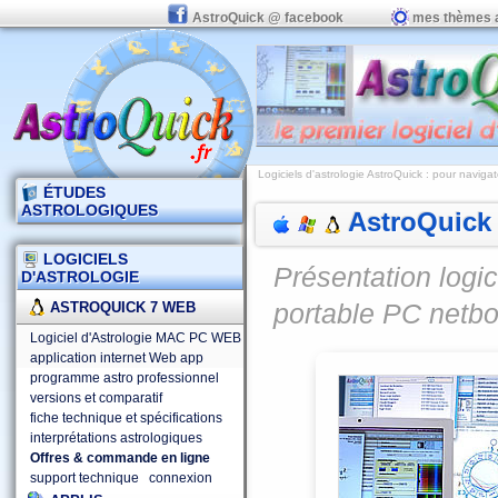
AstroQuick @ facebook
mes thèmes 
Logiciels d'astrologie AstroQuick
:
pour navigat
ÉTUDES
ASTROLOGIQUES
AstroQuick 
LOGICIELS
Présentation logi
D'ASTROLOGIE
portable PC netb
ASTROQUICK 7 WEB
Logiciel d'Astrologie MAC PC WEB
application internet Web app
programme astro professionnel
versions et comparatif
fiche technique et spécifications
interprétations astrologiques
Offres & commande en ligne
support technique
connexion