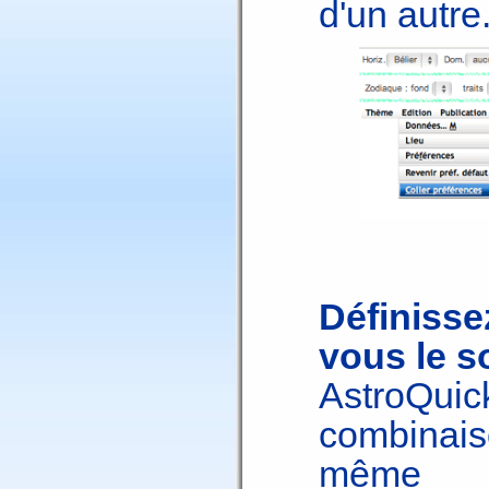
d'un autre
Définiss
vous le s
AstroQui
combinai
même a