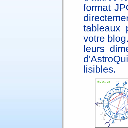
format JPG
directemen
tableaux 
votre blog
leurs dim
d'AstroQu
lisibles.