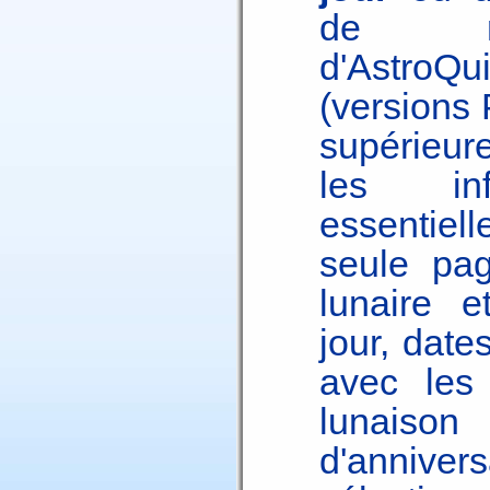
de nai
d'AstroQ
(versions
supérieur
les info
essentiell
seule pa
lunaire e
jour, date
avec les
lunaison 
d'annive