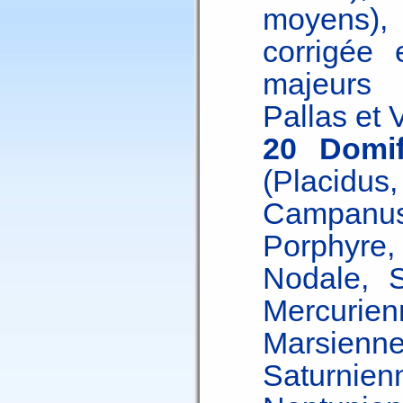
moyens)
corrigée 
majeurs 
Pallas et 
20 Domif
(Placi
Campan
Porphyre,
Nodale, S
Mercur
Marsie
Saturn