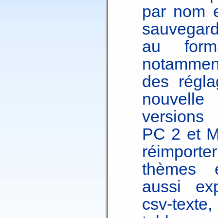
par nom e
sauvegard
au for
notamment
des régla
nouvelle 
versions 
PC 2 et M
réimporte
thèmes e
aussi exp
csv-texte