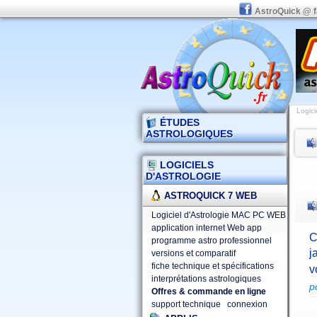
AstroQuick @ 
Logici
ÉTUDES
ASTROLOGIQUES
LOGICIELS
D'ASTROLOGIE
ASTROQUICK 7 WEB
Logiciel d'Astrologie MAC PC WEB
application internet Web app
C
programme astro professionnel
j
versions et comparatif
fiche technique et spécifications
v
interprétations astrologiques
p
Offres & commande en ligne
support technique
connexion