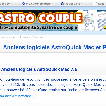
facebook
mes thèmes astro
espace client
nous 
els d'astrologie professionnels AstroQuick
Anciens logiciels AstroQuick Mac et 
Anciens logiciels AstroQuick Mac v. 5
ompte-tenu de l'évolution des processeurs, cette version n'est 
anvier 2013. Si vous possedez un logiciel AstroQuick Mac ve
ous pouvez bénéficier d'une remise sur l'achat de licences As
our plus d'information.