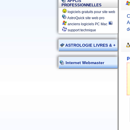
APPLIS
PROFESSIONNELLES
logiciels gratuits pour site web
C
AstroQuick site web pro
A
anciens logiciels PC Mac
d
support technique
ASTROLOGIE LIVRES & +
p
Internet Webmaster