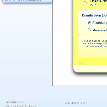
THEME N
pdf)
Domification
(opt
Placidus
Maisons 
Pour un cadeau, vous
un petit message d
qui sera reporté su
annuler
AstroQuick
sarl
qui sommes-nous ?
10 Parc Club du Millénaire