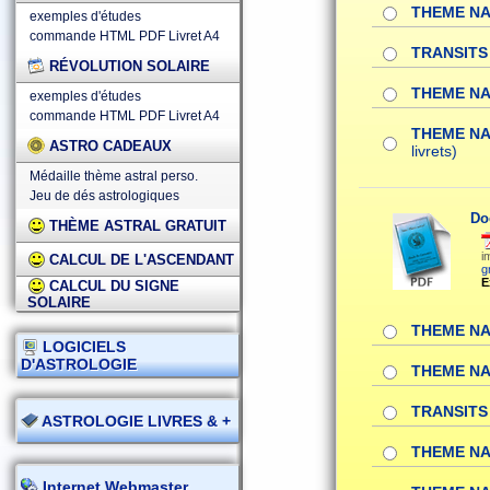
THEME NA
exemples d'études
commande HTML
PDF
Livret A4
TRANSITS 
RÉVOLUTION SOLAIRE
THEME NA
exemples d'études
commande HTML
PDF
Livret A4
THEME N
ASTRO CADEAUX
livrets)
Médaille thème astral perso.
Jeu de dés astrologiques
Do
THÈME ASTRAL GRATUIT
i
CALCUL DE L'ASCENDANT
g
E
CALCUL DU SIGNE
SOLAIRE
THEME NA
LOGICIELS
D'ASTROLOGIE
THEME NA
TRANSITS 
ASTROLOGIE LIVRES & +
THEME NA
Internet Webmaster