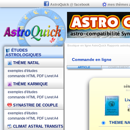
AstroQuick @ facebook
mes thèmes 
Boutique en ligne AstroQuick Rapports astrolo
ÉTUDES
ASTROLOGIQUES
Commande en ligne
THÈME NATAL
ARTICLE
COMPLÉMENT
exemples d'études
commande HTML
PDF
Livret A4
THÈME KARMIQUE
sél
le
exemples d'études
commande HTML
PDF
Livret A4
Li
SYNASTRIE DE COUPLE
E
exemples d'études
commande HTML
PDF
Livret A4
THEME NA
CLIMAT ASTRAL TRANSITS