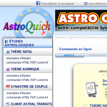
AstroQuick @ facebook
mes thèmes 
Boutique en ligne AstroQuick Rapports astrolog
ÉTUDES
ASTROLOGIQUES
Commande en ligne
THÈME NATAL
ARTICLE
COMPLÉMENT
exemples d'études
commande HTML
PDF
Livret A4
THÈME KARMIQUE
sélec
les 
exemples d'études
commande HTML
PDF
Livret A4
Do
liv
SYNASTRIE DE COUPLE
D
a
exemples d'études
A
commande HTML
PDF
Livret A4
C
CLIMAT ASTRAL TRANSITS
THEME NA