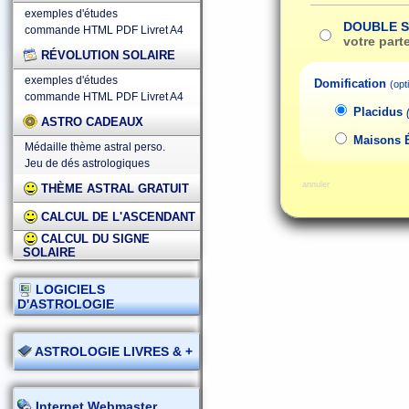
exemples d'études
DOUBLE 
commande HTML
PDF
Livret A4
votre part
RÉVOLUTION SOLAIRE
exemples d'études
Domification
(opt
commande HTML
PDF
Livret A4
Placidus
ASTRO CADEAUX
Maisons 
Médaille thème astral perso.
Jeu de dés astrologiques
annuler
THÈME ASTRAL GRATUIT
CALCUL DE L'ASCENDANT
CALCUL DU SIGNE
SOLAIRE
LOGICIELS
D'ASTROLOGIE
ASTROLOGIE LIVRES & +
Internet Webmaster