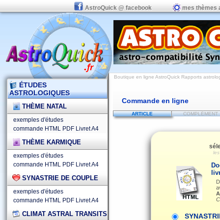
AstroQuick @ facebook
mes thèmes 
Boutique en ligne AstroQuick Rapports astrolog
ÉTUDES
ASTROLOGIQUES
Commande en ligne
THÈME NATAL
ARTICLE
COMPLÉMENT
exemples d'études
commande HTML
PDF
Livret A4
THÈME KARMIQUE
sél
le
exemples d'études
commande HTML
PDF
Livret A4
Do
liv
SYNASTRIE DE COUPLE
D
a
exemples d'études
A
C
commande HTML
PDF
Livret A4
CLIMAT ASTRAL TRANSITS
SYNASTRI