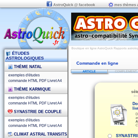
AstroQuick @ facebook
mes thèmes 
Boutique en ligne AstroQuick Rapports astrolog
ÉTUDES
ASTROLOGIQUES
Commande en ligne
THÈME NATAL
ARTICLE
COMPLÉMENT
exemples d'études
commande HTML
PDF
Livret A4
THÈME KARMIQUE
sél
le
exemples d'études
commande HTML
PDF
Livret A4
Do
liv
SYNASTRIE DE COUPLE
D
a
exemples d'études
A
C
commande HTML
PDF
Livret A4
CLIMAT ASTRAL TRANSITS
SYNASTRI