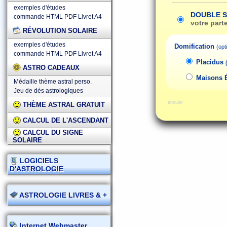
exemples d'études
DOUBLE 
commande HTML
PDF
Livret A4
votre part
RÉVOLUTION SOLAIRE
exemples d'études
Domification
(opt
commande HTML
PDF
Livret A4
Placidus
ASTRO CADEAUX
Maisons 
Médaille thème astral perso.
Jeu de dés astrologiques
annuler
THÈME ASTRAL GRATUIT
CALCUL DE L'ASCENDANT
CALCUL DU SIGNE
SOLAIRE
LOGICIELS
D'ASTROLOGIE
ASTROLOGIE LIVRES & +
Internet Webmaster