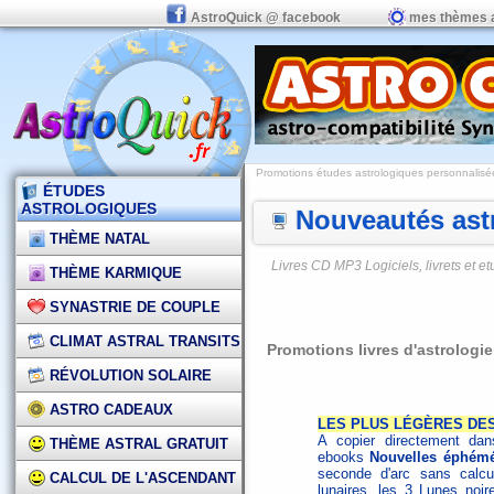
AstroQuick @ facebook
mes thèmes 
Promotions études astrologiques personnalisées,
ÉTUDES
ASTROLOGIQUES
Nouveautés astr
THÈME NATAL
Livres CD MP3 Logiciels, livrets et 
THÈME KARMIQUE
SYNASTRIE DE COUPLE
CLIMAT ASTRAL TRANSITS
Promotions livres d'astrologi
RÉVOLUTION SOLAIRE
ASTRO CADEAUX
LES PLUS LÉGÈRES DES
A copier directement dans
THÈME ASTRAL GRATUIT
ebooks
Nouvelles éphémé
seconde d'arc sans calcu
CALCUL DE L'ASCENDANT
lunaires, les 3 Lunes noire