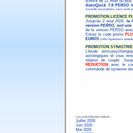
licence de 12 mois ou plus 
AstroQuick 7.8 PERSO l
nouvelle souscription, sans code p
PROMOTION LICENCE PL
Jusqu'au 2 aout 2026,
la 
version PERSO, soit une 
de la version PERSO ave
Entrez le code promo
PLU
EUROS
(offre également valabl
PROMOTION SYNASTRIE 
L'étude astro-psycholo
astrologiques et vous ren
relation de couple. Jus
RÉDUCTION
avec le c
commande de synastrie dou
Les précédentes lettres :
Juillet 2026
Juin 2026
Mai 2026