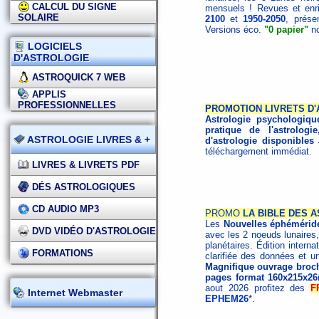
CALCUL DU SIGNE
mensuels ! Revues et enri
SOLAIRE
2100
et
1950-2050
, prése
Versions éco.
"0 papier"
no
LOGICIELS
D'ASTROLOGIE
ASTROQUICK 7 WEB
APPLIS
PROFESSIONNELLES
PROMOTION LIVRETS D
Astrologie psychologiqu
pratique de l'astrologie
ASTROLOGIE LIVRES & +
d'astrologie disponibles
téléchargement immédiat.
LIVRES & LIVRETS PDF
DÉS ASTROLOGIQUES
CD AUDIO MP3
PROMO
LA BIBLE DES A
Les
Nouvelles éphémérid
DVD VIDÉO D'ASTROLOGIE
avec les 2 noeuds lunaires,
planétaires. Édition interna
FORMATIONS
clarifiée des données et un
Magnifique ouvrage broché
pages format 160x215x2
aout 2026 profitez des
F
Internet Webmaster
EPHEM26
*.