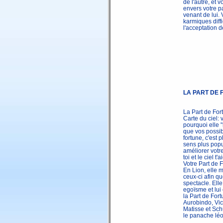
de l'autre, et
envers votre p
venant de lui. 
karmiques diff
l'acceptation d
LA PART DE
La Part de For
Carte du ciel: 
pourquoi elle 
que vos possibi
fortune, c'est 
sens plus popu
améliorer votr
toi et le ciel t'a
Votre Part de 
En Lion, elle m
ceux-ci afin qu
spectacle. Elle
egoïsme et lui
la Part de For
Aurobindo, Vic
Matisse et Schu
le panache léo