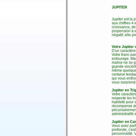
JUPITER
Jupiter est la
aux chiffres 4 
croissance, de
propension à e
négatif, elle p
Votre Jupiter 
D'un caractère 
Votre franc-par
entourage. Mai
malice ne se g
grande sincéri
même quelques
certaine tendan
qui vous entho
vous surprend
Jupiter en Tri
Votre caractèr
respecte les l
habileté pour s
récompense de 
pécuniairement
administratifs
Jupiter en Car
Vous avez parf
profonde, c'est
personnalité. 