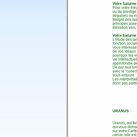
Votre Saturne 
Pour votre élé
ou de prestige.
déguisés ou vot
Malgré des opin
principes assez
élévation vers
Votre Saturne
L'étude des la
fonction socia
vous intéresser
de vos idéaux 
pourquoi les v
vie intellectu
approfondie de 
De par leur len
avec le "collec
vous entoure.
Les interpréta
donc pas parti
URANUS
Uranus, qui fa
qui vous démar
sur votre Cart
cercle, elle es