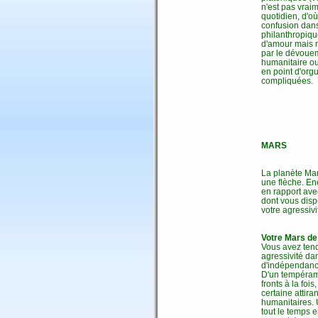
n'est pas vraim
quotidien, d'o
confusion dans
philanthropiqu
d'amour mais n
par le dévouem
humanitaire ou
en point d'orgu
compliquées.
MARS
La planète Mar
une flèche. Ene
en rapport avec
dont vous disp
votre agressivi
Votre Mars de
Vous avez tend
agressivité da
d'indépendance
D'un tempérame
fronts à la foi
certaine attira
humanitaires. 
tout le temps 