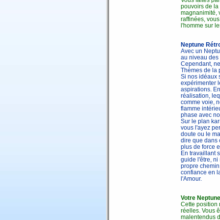
pouvoirs de la 
magnanimité, vo
raffinées, vous
l'homme sur le
Neptune Rétr
Avec un Neptun
au niveau des i
Cependant, ne 
Thèmes de la p
Si nos idéaux 
expérimenter l
aspirations. E
réalisation, l
comme voie, no
flamme intérie
phase avec no
Sur le plan ka
vous l'ayez per
doute ou le ma
dire que dans 
plus de force e
En travaillant 
guide l'être, n
propre chemin. 
confiance en l
l'Amour.
Votre Neptune
Cette position
réelles. Vous ê
malentendus da