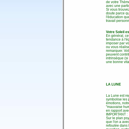
de votre Thème
avec une partic
Si vous trouve
doute parce q
l'éducation qu
travail personn
Votre Soleil e
En général, ce
tendance à l'é
imposer par vo
ou vous réalis
remarquer. Vot
peuvent contri
intrinsèque (s
une bonne vital
LA LUNE
La Lune est re
symbolise les 
émotions, notr
"mauvaise hume
en rapport ave
IMPORTANT :
Sur le plan psy
que l'on a ave
refoulée dans l