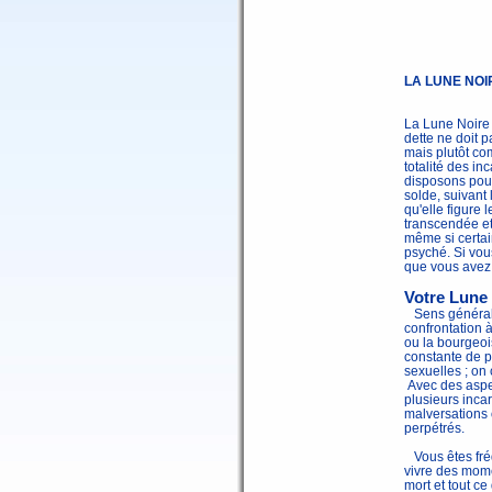
LA LUNE NOI
La Lune Noire 
dette ne doit 
mais plutôt co
totalité des i
disposons pour
solde, suivant
qu'elle figure 
transcendée et
même si certai
psyché. Si vou
que vous avez 
Votre Lune 
Sens général :
confrontation à
ou la bourgeoi
constante de pl
sexuelles ; on 
Avec des aspe
plusieurs inca
malversations 
perpétrés.
Vous êtes fré
vivre des mome
mort et tout ce