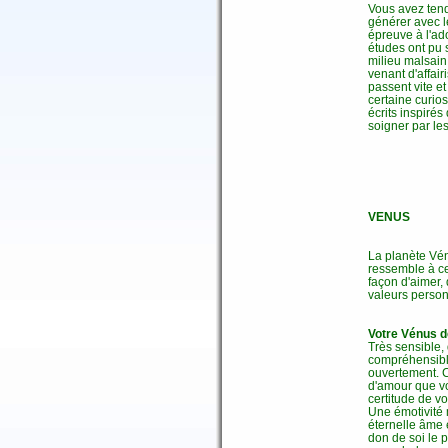
Vous avez tend
générer avec 
épreuve à l'ad
études ont pu 
milieu malsain
venant d'affai
passent vite e
certaine curios
écrits inspiré
soigner par le
VENUS
La planète Vén
ressemble à ce
façon d'aimer,
valeurs person
Votre Vénus d
Très sensible,
compréhensible
ouvertement. C
d'amour que vo
certitude de vo
Une émotivité 
éternelle âme 
don de soi le 