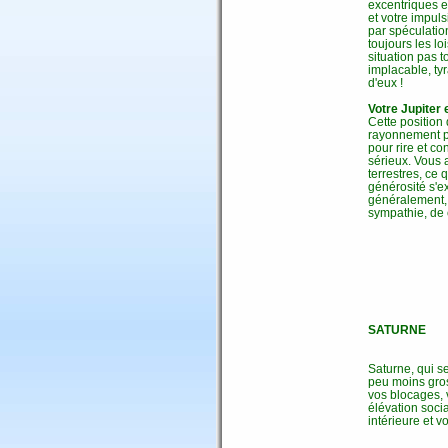
excentriques e
et votre impul
par spéculatio
toujours les l
situation pas 
implacable, tyr
d'eux !
Votre Jupiter 
Cette position
rayonnement pe
pour rire et c
sérieux. Vous 
terrestres, ce 
générosité s'e
généralement, 
sympathie, de 
SATURNE
Saturne, qui s
peu moins gross
vos blocages, v
élévation soci
intérieure et vo