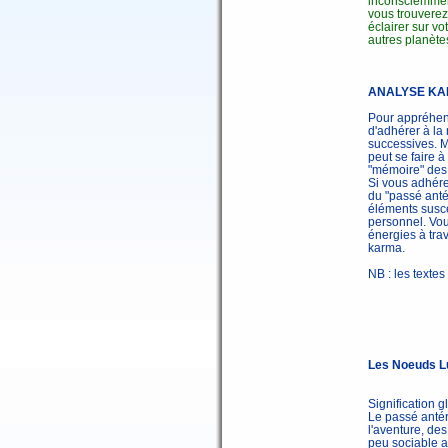
inconsciemmen
vous trouverez
éclairer sur vo
autres planètes
ANALYSE KA
Pour appréhend
d'adhérer à la
successives. Ma
peut se faire 
"mémoire" des 
Si vous adhérez
du "passé antér
éléments susce
personnel. Vous
énergies à trav
karma.
NB : les texte
Les Noeuds L
Signification
Le passé antéri
l'aventure, de
peu sociable a