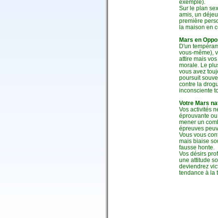
exemple).
Sur le plan se
amis, un déjeun
première perso
la maison en c
Mars en Oppos
D'un tempéram
vous-même), vo
attire mais vo
morale. Le plus
vous avez touj
poursuit souv
contre la drog
inconsciente 
Votre Mars nat
Vos activités n
éprouvante ou
mener un comba
épreuves peuve
Vous vous confr
mais biaise so
fausse honte.
Vos désirs pro
une attitude s
deviendrez vic
tendance à la 