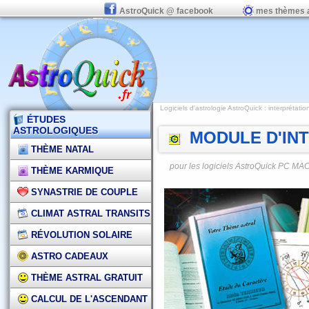
AstroQuick @ facebook
mes thèmes 
Logiciels d'astrologie AstroQuick
:
interprétatio
ÉTUDES
ASTROLOGIQUES
MODULE D'INT
THÈME NATAL
pour les logiciels AstroQuick PC M
THÈME KARMIQUE
SYNASTRIE DE COUPLE
CLIMAT ASTRAL TRANSITS
RÉVOLUTION SOLAIRE
ASTRO CADEAUX
THÈME ASTRAL GRATUIT
CALCUL DE L'ASCENDANT