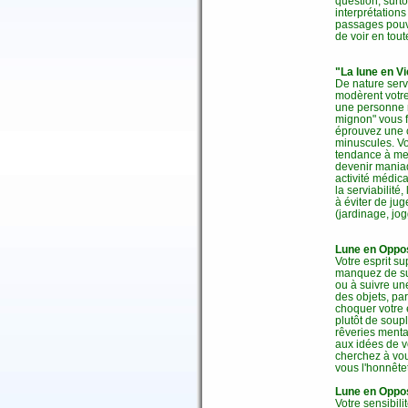
question, surto
interprétation
passages pouva
de voir en tou
"La lune en Vi
De nature serv
modèrent votre 
une personne r
mignon" vous fa
éprouvez une c
minuscules. Vo
tendance à men
devenir maniaq
activité médic
la serviabilité
à éviter de ju
(jardinage, jog
Lune en Oppos
Votre esprit su
manquez de sui
ou à suivre un
des objets, pa
choquer votre 
plutôt de soup
rêveries menta
aux idées de vo
cherchez à vou
vous l'honnêtet
Lune en Oppos
Votre sensibili