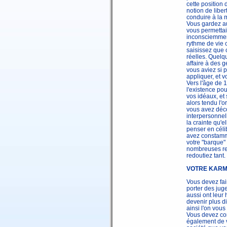
cette position 
notion de libe
conduire à la m
Vous gardez au
vous permettait
inconsciemment
rythme de vie 
saisissez que 
réelles. Quelq
affaire à des 
vous aviez si p
appliquer, et v
Vers l'âge de 
l'existence po
vos idéaux, et 
alors tendu l'o
vous avez déco
interpersonne
la crainte qu'
penser en célib
avez constamme
votre "barque" 
nombreuses re
redoutiez tant.
VOTRE KAR
Vous devez fai
porter des jug
aussi ont leur
devenir plus di
ainsi l'on vous
Vous devez co
également de v