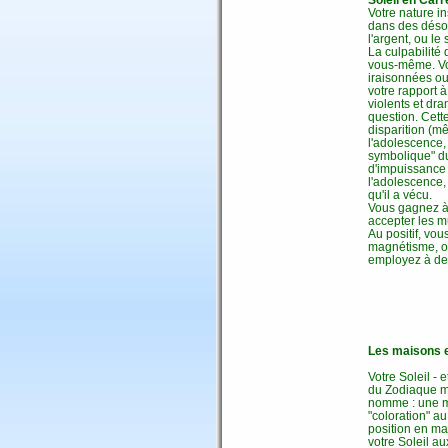
Votre nature ins
dans des désor
l'argent, ou l
La culpabilité
vous-même. Vo
iraisonnées o
votre rapport à
violents et dr
question. Cette
disparition (m
l'adolescence,
symbolique" du
d'impuissance 
l'adolescence,
qu'il a vécu.
Vous gagnez à 
accepter les mu
Au positif, vo
magnétisme, ou
employez à des
Les maisons e
Votre Soleil -
du Zodiaque ma
nomme : une ma
"coloration" au
position en mai
votre Soleil a