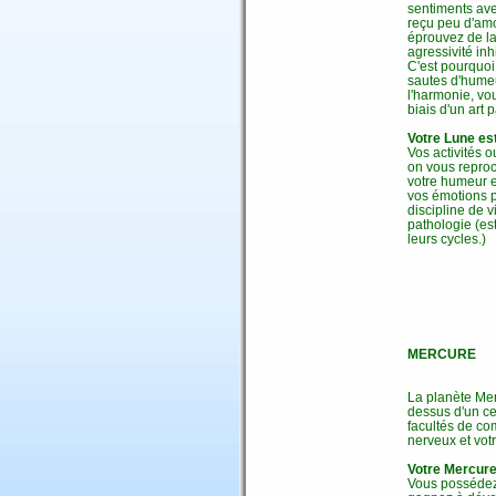
sentiments ave
reçu peu d'amo
éprouvez de la 
agressivité in
C'est pourquoi
sautes d'humeu
l'harmonie, vo
biais d'un art 
Votre Lune es
Vos activités o
on vous reproch
votre humeur e
vos émotions p
discipline de 
pathologie (es
leurs cycles.)
MERCURE
La planète Mer
dessus d'un cer
facultés de co
nerveux et votr
Votre Mercure
Vous possédez 