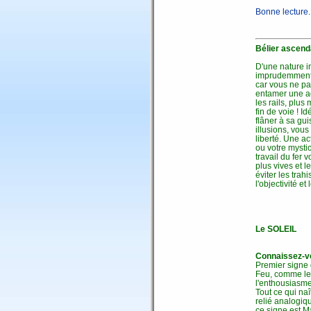
Bonne lecture.
Bélier ascend
D'une nature i
imprudemment e
car vous ne p
entamer une ac
les rails, plu
fin de voie ! I
flâner à sa gu
illusions, vous
liberté. Une ac
ou votre mystic
travail du fer
plus vives et l
éviter les tra
l'objectivité e
Le SOLEIL
Connaissez-vo
Premier signe 
Feu, comme le L
l'enthousiasme 
Tout ce qui na
relié analogiqu
ce signe est Ma