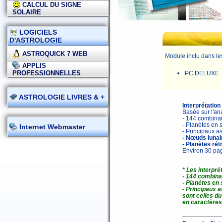
CALCUL DU SIGNE
SOLAIRE
LOGICIELS
D'ASTROLOGIE
ASTROQUICK 7 WEB
Module inclu dans le
APPLIS
PROFESSIONNELLES
PC DELUXE
ASTROLOGIE LIVRES & +
Interprétation
Basée sur l'an
- 144 combinai
- Planètes en 
Internet Webmaster
- Principaux a
- Nœuds lunai
- Planètes rét
Environ 30 pag
* Les interpré
- 144 combina
- Planètes en
- Principaux a
sont celles d
en caractères