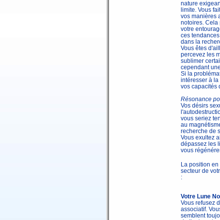
nature exigean
limite. Vous fa
vos manières ag
notoires. Cela
votre entourag
ces tendances e
dans la recherc
Vous êtes d'ai
percevez les m
sublimer certa
cependant une g
Si la probléma
intéresser à l
vos capacités 
Résonance poss
Vos désirs sex
l'autodestruct
vous seriez ten
au magnétisme 
recherche de s
Vous exultez a
dépassez les l
vous régénérer,
La position en
secteur de votr
:
Votre Lune No
Vous refusez d
associatif. Vo
semblent toujo