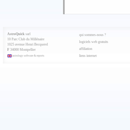
AstroQuick
sarl
qui sommes-nous ?
10 Parc Club du Millénaire
logiciels web gratuits
1025 avenue Henri Becquerel
affiliation
F
34000 Montpellier
liens internet
astrology software & reports