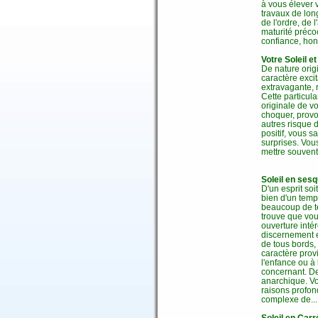
à vous élever 
travaux de lon
de l'ordre, de 
maturité préco
confiance, hon
Votre Soleil e
De nature origi
caractère exci
extravagante, 
Cette particula
originale de v
choquer, provo
autres risque 
positif, vous s
surprises. Vou
mettre souvent 
Soleil en ses
D'un esprit soi
bien d'un temp
beaucoup de te
trouve que vou
ouverture inté
discernement e
de tous bords, 
caractère prov
l'enfance ou à 
concernant. De
anarchique. Vo
raisons profond
complexe de... 
Soleil en Carr