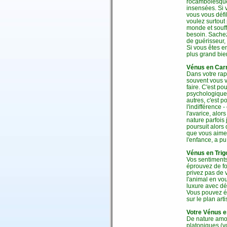
rocambolesques
insensées. Si 
vous vous défi
voulez surtout
monde et souff
besoin. Sache
de guérisseur,
Si vous êtes e
plus grand bie
Vénus en Carr
Dans votre rap
souvent vous v
faire. C'est p
psychologique
autres, c'est 
l'indifférence
l'avarice, alo
nature parfois
poursuit alors 
que vous aimez
l'enfance, a pu 
Vénus en Trig
Vos sentiments
éprouvez de fo
privez pas de 
l'animal en vo
luxure avec dés
Vous pouvez ég
sur le plan arti
Votre Vénus e
De nature amou
platoniques (v