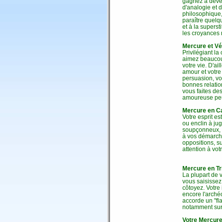
gagnez à dévelo
d'analogie et d
philosophique, 
paraître quelq
et à la superst
les croyances 
Mercure et Vé
Privilégiant l
aimez beaucoup
votre vie. D'ai
amour et votre 
persuasion, vo
bonnes relatio
vous faites de
amoureuse peut
Mercure en Ca
Votre esprit es
ou enclin à ju
soupçonneux, 
à vos démarche
oppositions, s
attention à votr
Mercure en Tr
La plupart de 
vous saisisse
côtoyez. Votre 
encore l'archéo
accorde un "fla
notamment sur 
Votre Mercure