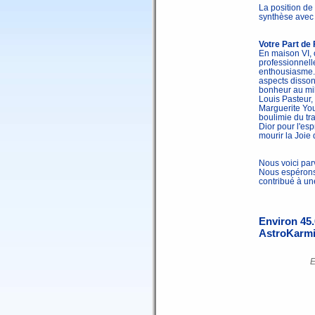
La position de
synthèse avec 
Votre Part de
En maison VI, 
professionnell
enthousiasme. 
aspects disson
bonheur au mil
Louis Pasteur
Marguerite You
boulimie du tra
Dior pour l'esp
mourir la Joie
Nous voici par
Nous espérons 
contribué à un
Environ 45.
AstroKarmic
E