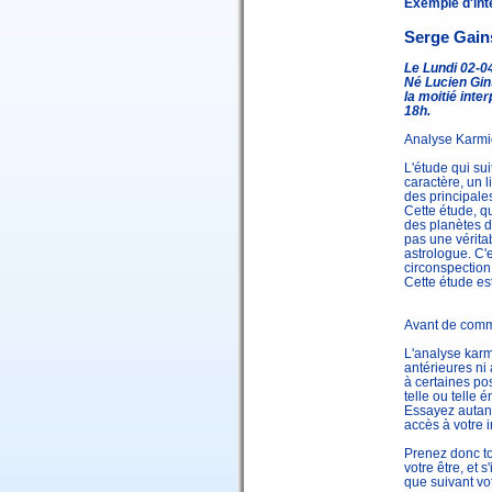
Exemple d'int
Serge Gain
Le Lundi 02-0
Né Lucien Gin
la moitié inte
18h.
Analyse Karmiq
L'étude qui sui
caractère, un l
des principale
Cette étude, q
des planètes d
pas une vérita
astrologue. C'e
circonspection,
Cette étude es
Avant de comm
L'analyse karm
antérieures ni 
à certaines pos
telle ou telle é
Essayez autant
accès à votre i
Prenez donc to
votre être, et 
que suivant vot