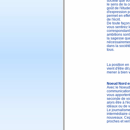
société que vo
le sens de la 
goût de l'étude
d'expression p
permet en effe
de l'écrit.
De toute façon,
vous sentirez 
correspondant 
ambitions sont
la sagesse que
nécessairement
dans la société
tous.
La position en
vient d'être di
mener à bien v
Noeud Nord en
Avec le Noeud N
communication 
vous apportent
seconde de vou
alors être à l'
idéaux ou de vo
Le journalisme
intermédiaire
nouveaux. Cepe
proches et vers