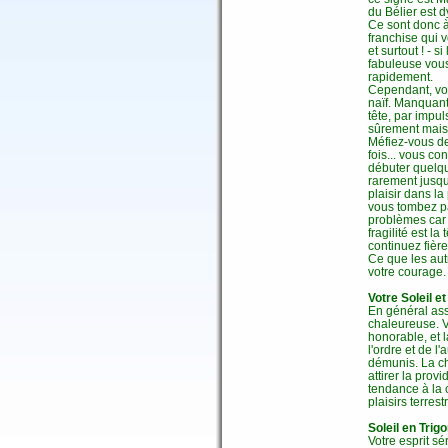
du Bélier est d
Ce sont donc à l
franchise qui 
et surtout ! - 
fabuleuse vous
rapidement.
Cependant, votr
naïf. Manquant
tête, par impu
sûrement mais 
Méfiez-vous de
fois... vous co
débuter quelqu
rarement jusqu
plaisir dans 
vous tombez pa
problèmes car 
fragilité est l
continuez fièr
Ce que les autr
votre courage.
Votre Soleil e
En général ass
chaleureuse. V
honorable, et 
l'ordre et de l
démunis. La ch
attirer la prov
tendance à la 
plaisirs terrest
Soleil en Trig
Votre esprit s