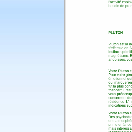
l'activité chois
besoin de prend
PLUTON
Pluton est la 
s'effectue en 2
instincts prim
magnétisme. El
angoisses, vos
Votre Pluton 
Pour votre gén
émotionnel qui
qui marquèrent
fut la plus co
"cancer". C'es
vous préoccupe
concernent donc
résidence. L'i
indications su
Votre Pluton e
Des psychodram
une atmosphère
prime enfance.
mais intéressa