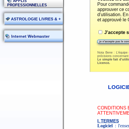
APPLIS
Pour commander 
PROFESSIONNELLES
approuver ce co
d'utilisation. 
ASTROLOGIE LIVRES & +
et approuvé le 
J'accepte s
Internet Webmaster
Nota Bene : L'équipe 
précisions concernant la
Le simple fait d'util
Licence.
LOGICI
CONDITIONS E
ATTENTIVEM
I. TERMES
Logiciel
: l'ense