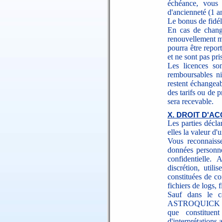
échéance, vous 
d'ancienneté (1 an
Le bonus de fidéli
En cas de chang
renouvellement m
pourra être repor
et ne sont pas p
Les licences so
remboursables ni
restent échangea
des tarifs ou de
sera recevable.
X. DROIT D'A
Les parties décla
elles la valeur d'
Vous reconnaisse
données personne
confidentielle
discrétion, utili
constituées de c
fichiers de logs, 
Sauf dans le c
ASTROQUICK s'in
que constituen
d'interprétations