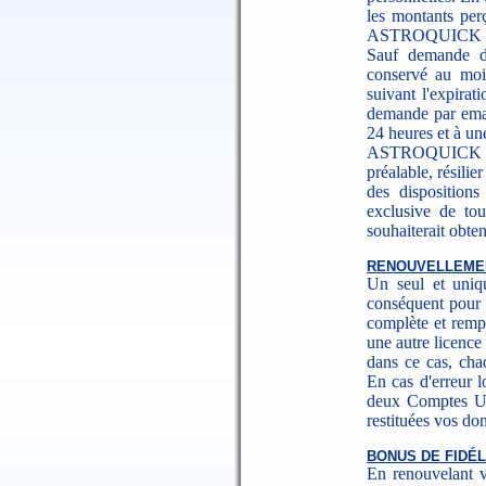
les montants perç
ASTROQUICK et le
Sauf demande de
conservé au moi
suivant l'expirat
demande par emai
24 heures et à un
ASTROQUICK peu
préalable, résilie
des dispositions
exclusive de to
souhaiterait obten
RENOUVELLEME
Un seul et uniqu
conséquent pour 
complète et remp
une autre licence
dans ce cas, cha
En cas d'erreur l
deux Comptes Uti
restituées vos do
BONUS DE FIDÉL
En renouvelant v