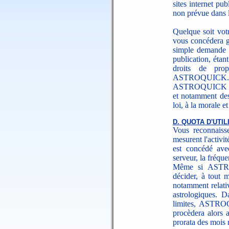
sites internet pu
non prévue dans l
Quelque soit vot
vous concédera g
simple demande é
publication, étan
droits de prop
ASTROQUICK.
ASTROQUICK se ré
et notamment des 
loi, à la morale 
D. QUOTA D'UTIL
Vous reconnaiss
mesurent l'activité
est concédé ave
serveur, la fréqu
Même si ASTRO
décider, à tout m
notamment relativ
astrologiques. D
limites, ASTROQU
procèdera alors 
prorata des mois