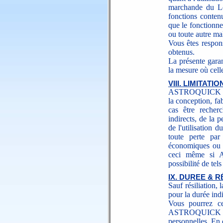
marchande du L
fonctions conten
que le fonctionne
ou toute autre ma
Vous êtes respons
obtenus.
La présente garan
la mesure où celle
VIII. LIMITAT
ASTROQUICK et au
la conception, fa
cas être recher
indirects, de la 
de l'utilisation d
toute perte par
économiques ou a
ceci même si A
possibilité de te
IX. DUREE & R
Sauf résiliation, 
pour la durée ind
Vous pourrez ce
ASTROQUICK l
personnelles. En c