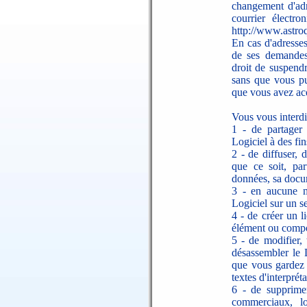
changement d'ad
courrier électro
http://www.astroq
En cas d'adresses
de ses demandes
droit de suspendr
sans que vous pu
que vous avez acq
Vous vous interd
1 - de partager 
Logiciel à des fin
2 - de diffuser, 
que ce soit, par
données, sa docum
3 - en aucune ma
Logiciel sur un se
4 - de créer un 
élément ou compos
5 - de modifier, 
désassembler le 
que vous gardez l
textes d'interprét
6 - de supprime
commerciaux, l