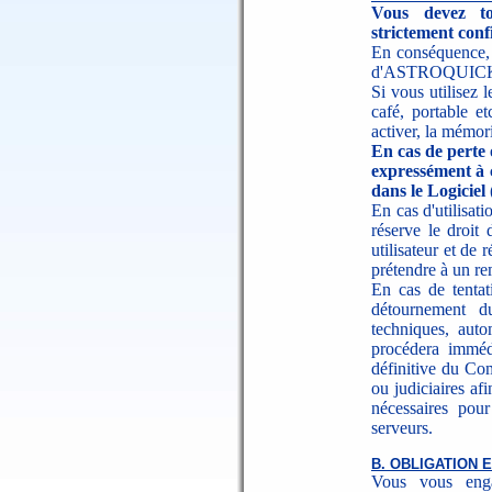
Vous devez to
strictement confi
En conséquence, v
d'ASTROQUICK de 
Si vous utilisez 
café, portable e
activer, la mémor
En cas de perte 
expressément à 
dans le Logicie
En cas d'utilisa
réserve le droit
utilisateur et de 
prétendre à un re
En cas de tentati
détournement d
techniques, aut
procédera immédi
définitive du Co
ou judiciaires af
nécessaires pour
serveurs.
B. OBLIGATION 
Vous vous eng