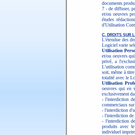
documents produi
7 - de diffuser, 
et/ou oeuvres pr
études rédaction
d'Utilisation Com
C. DROITS SUR
L'étendue des dro
Logiciel varie se
Utilisation Pers
et/ou oeuvres qui
privé, a l'exclu
L'utilisation com
soit, même à titr
totalité avec le L
Utilisation Prof
oeuvres qui en s
exclusivement dan
- l'interdiction
commerciaux sur l
- l'interdiction d'
- l'interdiction d
- l'interdiction
produits avec l
individuel imprim