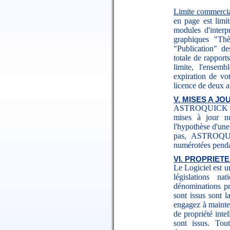
Limite commerci
en page est limi
modules d'interpr
graphiques "Thè
"Publication" de
totale de rappor
limite, l'ensem
expiration de vot
licence de deux a
V. MISES A JO
ASTROQUICK se r
mises à jour n
l'hypothèse d'un
pas, ASTROQUIC
numérotées pendan
VI. PROPRIETE
Le Logiciel est un
législations n
dénominations pr
sont issus sont la
engagez à mainten
de propriété inte
sont issus. Tou