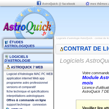
AstroQuick @ facebook
mes thèmes 
Logiciels d'astrologie AstroQuick
: contrat de l
ÉTUDES
ASTROLOGIQUES
CONTRAT DE LI
LOGICIELS
Logiciels AstroQ
D'ASTROLOGIE
ASTROQUICK 7 WEB
Votre commande d
Logiciel d'Astrologie MAC PC WEB
Module Ast
application internet Web app
mois
programme astro professionnel
versions et comparatif
Licence d'utilisa
AstroQuick 7 DE
fiche technique et spécifications
interprétations astrologiques
Offres & commande en ligne
support technique
connexion
Veuillez lire a