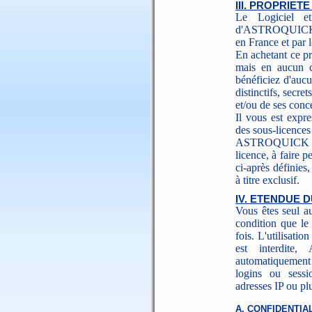
III. PROPRIET
Le Logiciel et
d'ASTROQUICK. Ce
en France et par l
En achetant ce pro
mais en aucun c
bénéficiez d'auc
distinctifs, sec
et/ou de ses conc
Il vous est expre
des sous-licences 
ASTROQUICK vou
licence, à faire 
ci-après définies,
à titre exclusif.
IV. ETENDUE D
Vous êtes seul au
condition que le 
fois. L'utilisati
est interdite
automatiquement 
logins ou sessi
adresses IP ou plu
A. CONFIDENTIA