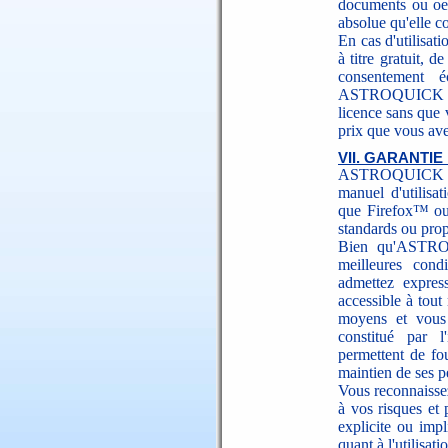
documents ou oeu
absolue qu'elle c
En cas d'utilisat
à titre gratuit, 
consentement é
ASTROQUICK pour
licence sans que
prix que vous ave
VII. GARANTIE
ASTROQUICK gara
manuel d'utilisat
que Firefox™ ou 
standards ou pro
Bien qu'ASTROQ
meilleures cond
admettez expres
accessible à to
moyens et vous 
constitué par l
permettent de fo
maintien de ses 
Vous reconnaisse
à vos risques et 
explicite ou im
quant à l'utilisati