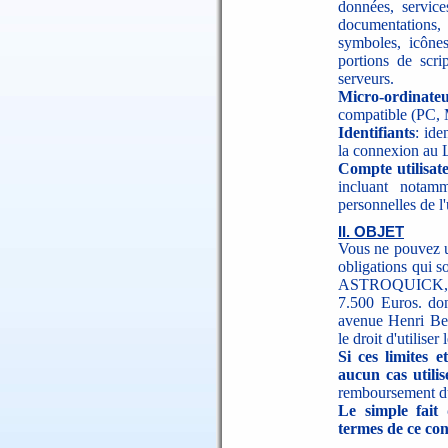
données, service
documentations,
symboles, icônes
portions de scri
serveurs.
Micro-ordinate
compatible (PC, M
Identifiants
: ide
la connexion au L
Compte utilisat
incluant notam
personnelles de l'u
II. OBJET
Vous ne pouvez ut
obligations qui s
ASTROQUICK, ci
7.500 Euros. don
avenue Henri B
le droit d'utiliser 
Si ces limites 
aucun cas utilise
remboursement du
Le simple fait 
termes de ce con