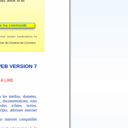
sez avoir lu et
ner toutes explications et
ation du Contrat de Licence.
EB VERSION 7
 À LIRE
 les médias, données,
n, documentations, tous
les, icônes, textes,
ripts, adresses internet
ur internet compatible