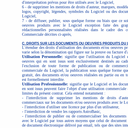
d'interprétation prévus pour être utilisés avec le Logiciel,
6 - de supprimer les mentions de droits d'auteur, marques, modè
logos, copyright, légendes, symboles du Logiciel ou des docu
Logiciel,
7 - de diffuser, publier, sous quelque forme ou biais que ce so
oeuvres produits avec le Logiciel exception faite des gra
rédactionnelles personnalisées réalisées dans le cadre des co
Commerciale décrites ci-après,
C. DROITS SUR LES DOCUMENTS OU OEUVRES PRODUITS DU 
L'étendue des droits d'utilisation des documents et/ou oeuvres pr
varie selon la dénomination qui figure sur la preuve ou facture d'
Utilisation Personnelle:
signifie que l'utilisation du Logiciel
oeuvres qui en sont issus sont exclusivement destinés au cadr
l'exclusion de toute forme de publication ou de commerciali
commerciale du Logiciel, la publication sous quelque forme que
gratuit, des documents et/ou oeuvres réalisées en partie ou en to
est formellement interdite.
Utilisation Professionnelle:
signifie que le Logiciel et les docu
en sont issus peuvent faire l'objet d'une utilisation commerciale
limites du présent contrat. Cela entend notamment :
- l'interdiction de supprimer les mentions de droits d'au
commerciaux sur les documents et/ou oeuvres produits avec le Lo
- l'interdiction d'utiliser une licence par plus d'un utilisateur,
- l'interdiction de vendre les rapports AstroBasic,
- l'interdiction de publier ou de commercialiser les documents 
avec le Logiciel par tous autres moyens que celui de document
de document électronique délivré par email, tels que des sites int