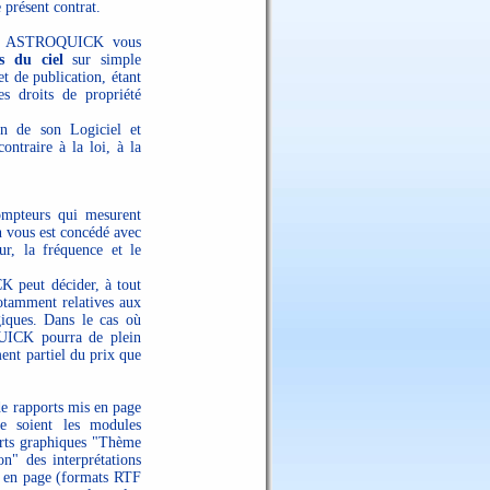
 présent contrat.
elle, ASTROQUICK vous
es du ciel
sur simple
t de publication, étant
s droits de propriété
n de son Logiciel et
ontraire à la loi, à la
ompteurs qui mesurent
ion vous est concédé avec
ur, la fréquence et le
peut décider, à tout
notamment relatives aux
giques. Dans le cas où
QUICK pourra de plein
ment partiel du prix que
de rapports mis en page
e soient les modules
ports graphiques "Thème
on" des interprétations
s en page (formats RTF