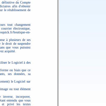
on définitive du Compte
ciaires afin d'obtenir
ur le rétablissement de
ours tout changement
courrier électronique,
roquick.fr/boutique-en-
onse à plusieurs de ses
le droit de suspendre
sans que vous puissiez
ez acquitté.
iliser le Logiciel à des
 forme ou biais que ce
ants, ses données, sa
tement) le Logiciel sur
 image ou tout élément
 inverse, incorporer,
étant entendu que vous
 et privé les textes