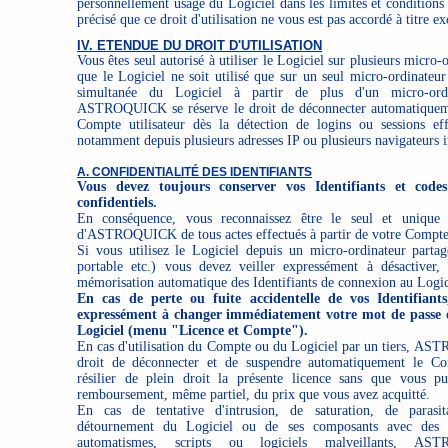
personnellement usage du Logiciel dans les limites et conditions c
précisé que ce droit d'utilisation ne vous est pas accordé à titre ex
IV. ETENDUE DU DROIT D'UTILISATION
Vous êtes seul autorisé à utiliser le Logiciel sur plusieurs micro-
que le Logiciel ne soit utilisé que sur un seul micro-ordinateur à
simultanée du Logiciel à partir de plus d'un micro-ordin
ASTROQUICK se réserve le droit de déconnecter automatiqueme
Compte utilisateur dès la détection de logins ou sessions ef
notamment depuis plusieurs adresses IP ou plusieurs navigateurs i
A. CONFIDENTIALITÉ DES IDENTIFIANTS
Vous devez toujours conserver vos Identifiants et codes
confidentiels.
En conséquence, vous reconnaissez être le seul et unique 
d'ASTROQUICK de tous actes effectués à partir de votre Compte
Si vous utilisez le Logiciel depuis un micro-ordinateur partag
portable etc.) vous devez veiller expressément à désactiver,
mémorisation automatique des Identifiants de connexion au Logic
En cas de perte ou fuite accidentelle de vos Identifiant
expressément à changer immédiatement votre mot de passe d
Logiciel (menu "Licence et Compte").
En cas d'utilisation du Compte ou du Logiciel par un tiers, AS
droit de déconnecter et de suspendre automatiquement le Com
résilier de plein droit la présente licence sans que vous pu
remboursement, même partiel, du prix que vous avez acquitté.
En cas de tentative d'intrusion, de saturation, de parasi
détournement du Logiciel ou de ses composants avec des m
automatismes, scripts ou logiciels malveillants, AS