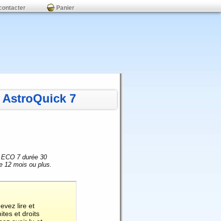
contacter
Panier
AstroQuick 7
on ECO 7 durée 30
e 12 mois ou plus.
evez lire et
tes et droits