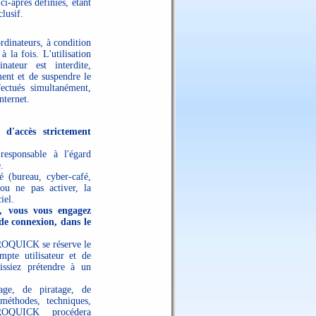
i-après définies, étant
clusif.
ordinateurs, à condition
 la fois. L'utilisation
ateur est interdite,
nt et de suspendre le
fectués simultanément,
nternet.
 d'accès strictement
responsable à l'égard
.
é (bureau, cyber-café,
 ou ne pas activer, la
iel.
s, vous vous engagez
e connexion, dans le
TROQUICK se réserve le
pte utilisateur et de
issiez prétendre à un
tage, de piratage, de
éthodes, techniques,
TROQUICK procédera