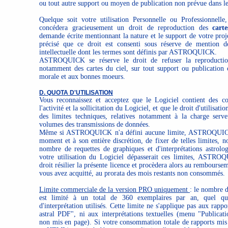
ou tout autre support ou moyen de publication non prévue dans le
Quelque soit votre utilisation Personnelle ou Professionn
concédera gracieusement un droit de reproduction des
cart
demande écrite mentionnant la nature et le support de votre proje
précisé que ce droit est consenti sous réserve de mention de
intellectuelle dont les termes sont définis par ASTROQUICK.
ASTROQUICK se réserve le droit de refuser la reproductio
notamment des cartes du ciel, sur tout support ou publication c
morale et aux bonnes moeurs.
D. QUOTA D'UTILISATION
Vous reconnaissez et acceptez que le Logiciel contient des c
l'activité et la sollicitation du Logiciel, et que le droit d'utilisat
des limites techniques, relatives notamment à la charge serve
volumes des transmissions de données.
Même si ASTROQUICK n'a défini aucune limite, ASTROQUICK 
moment et à son entière discrétion, de fixer de telles limites, 
nombre de requettes de graphiques et d'interprétations astrolo
votre utilisation du Logiciel dépasserait ces limites, ASTRO
droit résilier la présente licence et procèdera alors au rembourse
vous avez acquitté, au prorata des mois restants non consommés.
Limite commerciale de la version PRO uniquement
: le nombre 
est limité à un total de 360 exemplaires par an, quel qu
d'interprétation utilisés. Cette limite ne s'applique pas aux rap
astral PDF", ni aux interprétations textuelles (menu "Publicati
non mis en page). Si votre consommation totale de rapports mi