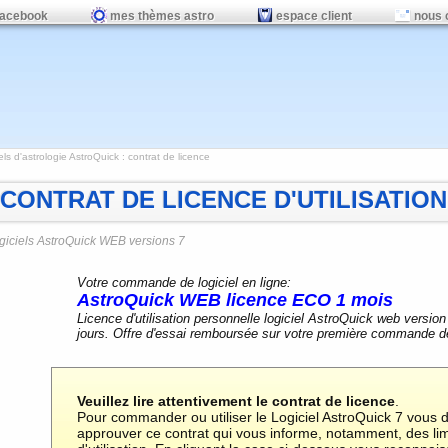
facebook
mes thèmes astro
espace client
nous 
els d'astrologie AstroQuick
: contrat de licence
CONTRAT DE LICENCE D'UTILISATION 
giciels AstroQuick WEB versions 7
Votre commande de logiciel en ligne:
AstroQuick WEB licence ECO 1 mois
Licence d'utilisation personnelle logiciel AstroQuick web versi
jours. Offre d'essai remboursée sur votre première commande d
Veuillez lire attentivement le contrat de licence
.
Pour commander ou utiliser le Logiciel AstroQuick 7 vous d
approuver ce contrat qui vous informe, notamment, des limi