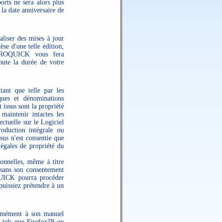
orts ne sera alors plus
 la date anniversaire de
liser des mises à jour
se d'une telle édition,
TROQUICK vous fera
oute la durée de votre
tant que telle par les
ques et dénominations
 issus sont la propriété
 maintenir intactes les
ectuelle sur le Logiciel
oduction intégrale ou
sus n'est consentie que
légales de propriété du
ionnelles, même à titre
 sans son consentement
QUICK pourra procéder
 puissiez prétendre à un
rmément à son manuel
s) tels que Firefox™ ou