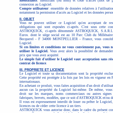
Identifiants
: identifiant (ou nom) et code d'accès (mot de pa
connexion au Logiciel.
Compte utilisateur
: ensemble de données relatives à l'utilisati
notamment la permission d'accès au Logiciel et les données personn
II. OBJET
Vous ne pouvez utiliser ce Logiciel qu'en acceptant de res
obligations qui sont exposées ci-après. C'est sous cette con
ASTROQUICK, ci-après dénommée ASTROQUICK, S.A.R.L. 
Euros. dont le siège social est au 10 Parc Club du Millénair
Becquerel - F 34000 MONTPELLIER - France, vous concède le
Logiciel.
Si ces limites et conditions ne vous conviennent pas, vous 
utiliser le Logiciel.
Vous avez alors la possibilité de demande
prix que vous avez acquitté.
Le simple fait d'utiliser le Logiciel vaut acceptation sans ré
contrat de licence
.
III. PROPRIETE ET LICENCE
Le Logiciel et toute sa documentation sont la propriété ex
Cette propriété est protégée à la fois par les lois en vigueur en F
internationaux.
En achetant ce produit, vous faites acquisition d'un droit d'utilis
aucun cas la propriété du Logiciel lui-même. De même, vous 
droit sur les marques, noms commerciaux ou autres signes di
fabriques, brevets, modèles, que ce soit d'ASTROQUICK et/ou de
Il vous est expresssement interdit de louer ou prêter le Logiciel
licences ou de céder cette licence à un tiers.
ASTROQUICK vous autorise donc, dans le cadre du présent contr