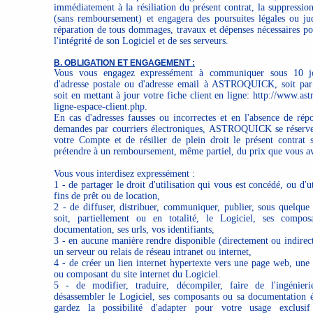
immédiatement à la résiliation du présent contrat, la suppressi
(sans remboursement) et engagera des poursuites légales ou judi
réparation de tous dommages, travaux et dépenses nécessaires po
l'intégrité de son Logiciel et de ses serveurs.
B. OBLIGATION ET ENGAGEMENT :
Vous vous engagez expressément à communiquer sous 10 j
d'adresse postale ou d'adresse email à ASTROQUICK, soit par 
soit en mettant à jour votre fiche client en ligne: http://www.ast
ligne-espace-client.php.
En cas d'adresses fausses ou incorrectes et en l'absence de rép
demandes par courriers électroniques, ASTROQUICK se réserve 
votre Compte et de résilier de plein droit le présent contrat 
prétendre à un remboursement, même partiel, du prix que vous av
Vous vous interdisez expressément :
1 - de partager le droit d'utilisation qui vous est concédé, ou d'ut
fins de prêt ou de location,
2 - de diffuser, distribuer, communiquer, publier, sous quelque
soit, partiellement ou en totalité, le Logiciel, ses compos
documentation, ses urls, vos identifiants,
3 - en aucune manière rendre disponible (directement ou indirec
un serveur ou relais de réseau intranet ou internet,
4 - de créer un lien internet hypertexte vers une page web, une
ou composant du site internet du Logiciel.
5 - de modifier, traduire, décompiler, faire de l'ingénierie
désassembler le Logiciel, ses composants ou sa documentation 
gardez la possibilité d'adapter pour votre usage exclusif