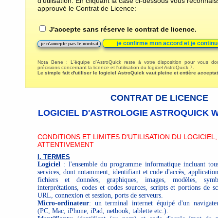
d'utilisation. En cliquant la case ci-dessous vous reconnais
approuvé le Contrat de Licence:
J'accepte sans réserve le contrat de licence.
Nota Bene : L'équipe d'AstroQuick reste à votre disposition pour vous don
précisions concernant la licence et l'utilisation du logiciel AstroQuick 7.
Le simple fait d'utiliser le logiciel AstroQuick vaut pleine et entière accept
CONTRAT DE LICENCE
LOGICIEL D'ASTROLOGIE ASTROQUICK W
CONDITIONS ET LIMITES D'UTILISATION DU LOGICIEL,
ATTENTIVEMENT
I. TERMES
Logiciel
: l'ensemble du programme informatique incluant tous
services, dont notamment, identifiant et code d'accès, applicatio
fichiers et données, graphiques, images, modèles, symbo
interprétations, codes et codes sources, scripts et portions de sc
URL, connexion et session, ports de serveurs.
Micro-ordinateur
: un terminal internet équipé d'un navigate
(PC, Mac, iPhone, iPad, netbook, tablette etc.).