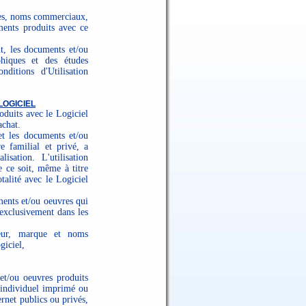
les, noms commerciaux,
ments produits avec ce
it, les documents et/ou
phiques et des études
nditions d'Utilisation
LOGICIEL
oduits avec le Logiciel
achat.
 et les documents et/ou
e familial et privé, a
sation. L'utilisation
 ce soit, même à titre
talité avec le Logiciel
ments et/ou oeuvres qui
 exclusivement dans les
teur, marque et noms
giciel,
et/ou oeuvres produits
 individuel imprimé ou
ernet publics ou privés,