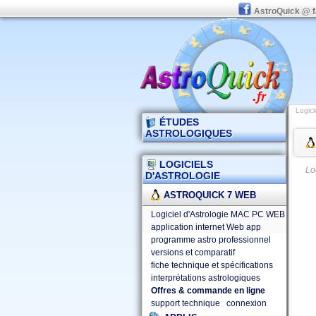
AstroQuick @ 
Logici
ÉTUDES
ASTROLOGIQUES
LOGICIELS
Lo
D'ASTROLOGIE
ASTROQUICK 7 WEB
Logiciel d'Astrologie MAC PC WEB
application internet Web app
programme astro professionnel
versions et comparatif
fiche technique et spécifications
interprétations astrologiques
Offres & commande en ligne
support technique
connexion