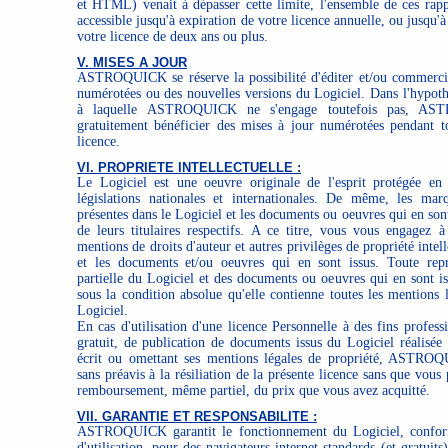
et HTML) venait à dépasser cette limite, l'ensemble de ces rapp
accessible jusqu'à expiration de votre licence annuelle, ou jusqu'à
votre licence de deux ans ou plus.
V. MISES A JOUR
ASTROQUICK se réserve la possibilité d'éditer et/ou commercia
numérotées ou des nouvelles versions du Logiciel. Dans l'hypothè
à laquelle ASTROQUICK ne s'engage toutefois pas, AS
gratuitement bénéficier des mises à jour numérotées pendant t
licence.
VI. PROPRIETE INTELLECTUELLE :
Le Logiciel est une oeuvre originale de l'esprit protégée en 
législations nationales et internationales. De même, les mar
présentes dans le Logiciel et les documents ou oeuvres qui en sont
de leurs titulaires respectifs. A ce titre, vous vous engagez à
mentions de droits d'auteur et autres privilèges de propriété intell
et les documents et/ou oeuvres qui en sont issus. Toute repr
partielle du Logiciel et des documents ou oeuvres qui en sont is
sous la condition absolue qu'elle contienne toutes les mentions 
Logiciel.
En cas d'utilisation d'une licence Personnelle à des fins profess
gratuit, de publication de documents issus du Logiciel réalisée
écrit ou omettant ses mentions légales de propriété, ASTRO
sans préavis à la résiliation de la présente licence sans que vous
remboursement, même partiel, du prix que vous avez acquitté.
VII. GARANTIE ET RESPONSABILITE :
ASTROQUICK garantit le fonctionnement du Logiciel, confo
d'utilisation, pour des navigateurs internet standards (et gratuit