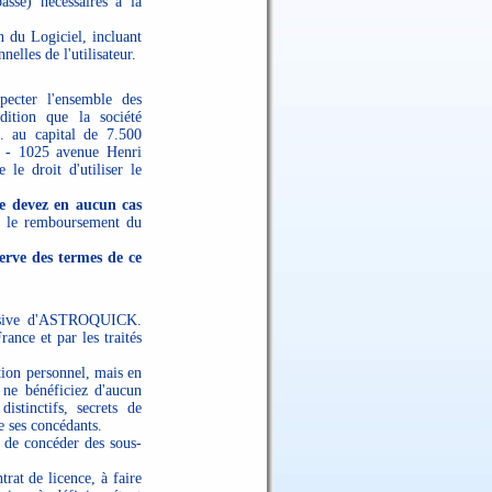
sse) nécessaires à la
on du Logiciel, incluant
elles de l'utilisateur.
pecter l'ensemble des
dition que la société
au capital de 7.500
e - 1025 avenue Henri
 droit d'utiliser le
ne devez en aucun cas
r le remboursement du
serve des termes de ce
clusive d'ASTROQUICK.
rance et par les traités
ation personnel, mais en
ne bénéficiez d'aucun
stinctifs, secrets de
 ses concédants.
, de concéder des sous-
at de licence, à faire