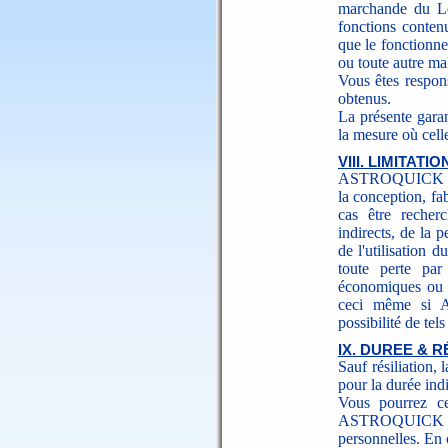
marchande du L
fonctions conten
que le fonctionne
ou toute autre ma
Vous êtes respons
obtenus.
La présente garan
la mesure où celle
VIII. LIMITAT
ASTROQUICK et au
la conception, fa
cas être recher
indirects, de la 
de l'utilisation d
toute perte par
économiques ou a
ceci même si A
possibilité de te
IX. DUREE & R
Sauf résiliation, 
pour la durée ind
Vous pourrez ce
ASTROQUICK l
personnelles. En c