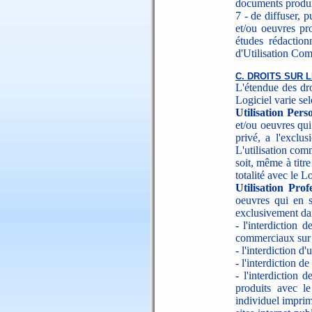
documents produi
7 - de diffuser, 
et/ou oeuvres pr
études rédaction
d'Utilisation Com
C. DROITS SUR
L'étendue des dro
Logiciel varie se
Utilisation Pers
et/ou oeuvres qui
privé, a l'exclu
L'utilisation com
soit, même à titr
totalité avec le L
Utilisation Prof
oeuvres qui en s
exclusivement dan
- l'interdiction
commerciaux sur l
- l'interdiction d'
- l'interdiction d
- l'interdiction
produits avec l
individuel imprim