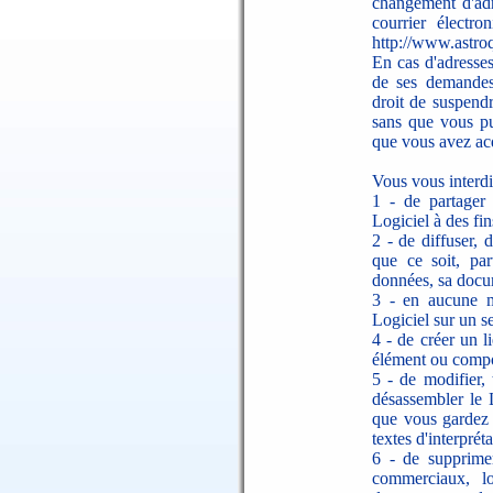
changement d'ad
courrier électro
http://www.astroq
En cas d'adresses
de ses demandes
droit de suspendr
sans que vous pu
que vous avez acq
Vous vous interd
1 - de partager 
Logiciel à des fin
2 - de diffuser, 
que ce soit, par
données, sa docum
3 - en aucune ma
Logiciel sur un se
4 - de créer un 
élément ou compos
5 - de modifier, 
désassembler le 
que vous gardez l
textes d'interprét
6 - de supprime
commerciaux, l