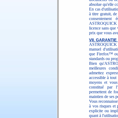
absolue qu'elle c
En cas d'utilisat
à titre gratuit, 
consentement é
ASTROQUICK pour
licence sans que
prix que vous ave
VII. GARANTIE
ASTROQUICK gara
manuel d'utilisat
que Firefox™ ou 
standards ou pro
Bien qu'ASTROQ
meilleures cond
admettez expres
accessible à to
moyens et vous 
constitué par l
permettent de fo
maintien de ses 
Vous reconnaisse
à vos risques et 
explicite ou im
quant à l'utilisati