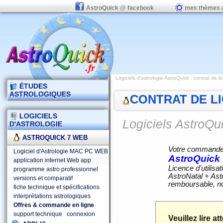
AstroQuick @ facebook
mes thèmes 
Logiciels d'astrologie AstroQuick
: contrat de l
ÉTUDES
ASTROLOGIQUES
CONTRAT DE LI
LOGICIELS
Logiciels AstroQ
D'ASTROLOGIE
ASTROQUICK 7 WEB
Votre commande d
Logiciel d'Astrologie MAC PC WEB
AstroQuick
application internet Web app
Licence d'utilis
programme astro professionnel
AstroNatal + Ast
versions et comparatif
remboursable, n
fiche technique et spécifications
interprétations astrologiques
Offres & commande en ligne
support technique
connexion
Veuillez lire a