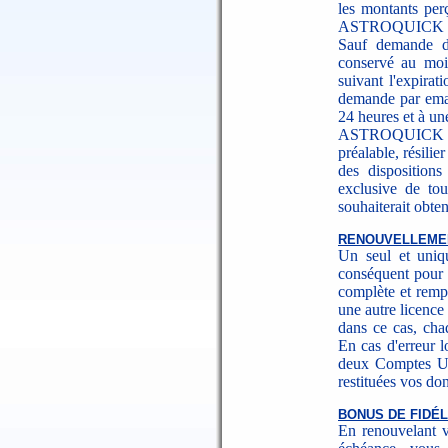
les montants perç
ASTROQUICK et le
Sauf demande de
conservé au moi
suivant l'expirat
demande par emai
24 heures et à un
ASTROQUICK peu
préalable, résilie
des dispositions
exclusive de to
souhaiterait obten
RENOUVELLEME
Un seul et uniqu
conséquent pour 
complète et remp
une autre licence
dans ce cas, cha
En cas d'erreur l
deux Comptes Uti
restituées vos do
BONUS DE FIDÉL
En renouvelant v