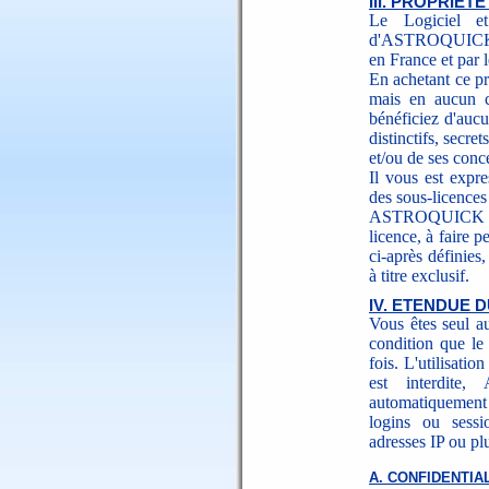
III. PROPRIET
Le Logiciel et
d'ASTROQUICK. Ce
en France et par l
En achetant ce pro
mais en aucun c
bénéficiez d'auc
distinctifs, sec
et/ou de ses conc
Il vous est expre
des sous-licences 
ASTROQUICK vou
licence, à faire 
ci-après définies,
à titre exclusif.
IV. ETENDUE D
Vous êtes seul au
condition que le 
fois. L'utilisati
est interdite
automatiquement 
logins ou sessi
adresses IP ou plu
A. CONFIDENTIA