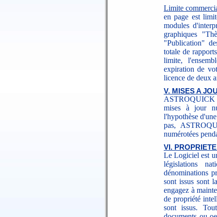
Limite commerci
en page est limi
modules d'interpr
graphiques "Thè
"Publication" de
totale de rappor
limite, l'ensem
expiration de vot
licence de deux a
V. MISES A JO
ASTROQUICK se r
mises à jour n
l'hypothèse d'un
pas, ASTROQUIC
numérotées pendan
VI. PROPRIETE
Le Logiciel est un
législations n
dénominations pr
sont issus sont la
engagez à mainten
de propriété inte
sont issus. Tou
documents ou oeu