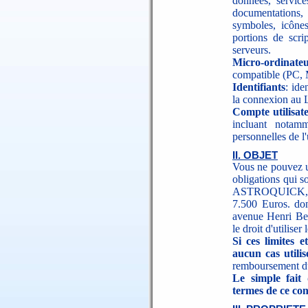
données, service
documentations,
symboles, icônes
portions de scri
serveurs.
Micro-ordinate
compatible (PC, M
Identifiants
: ide
la connexion au L
Compte utilisat
incluant notam
personnelles de l'u
II. OBJET
Vous ne pouvez ut
obligations qui s
ASTROQUICK, ci
7.500 Euros. don
avenue Henri B
le droit d'utiliser 
Si ces limites 
aucun cas utilise
remboursement du
Le simple fait 
termes de ce con