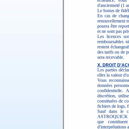
échéance, vous 
d'ancienneté (1 an
Le bonus de fidéli
En cas de chang
renouvellement m
pourra être repor
et ne sont pas p
Les licences so
remboursables ni
restent échangea
des tarifs ou de
sera recevable.
X. DROIT D'A
Les parties décla
elles la valeur d'
Vous reconnaisse
données personne
confidentielle
discrétion, utili
constituées de c
fichiers de logs, 
Sauf dans le c
ASTROQUICK s'in
que constituen
d'interprétations