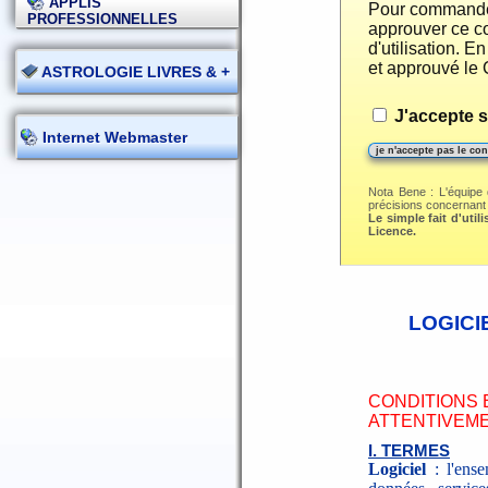
APPLIS
Pour commander 
PROFESSIONNELLES
approuver ce co
d'utilisation. 
et approuvé le 
ASTROLOGIE LIVRES & +
J'accepte s
Internet Webmaster
Nota Bene : L'équipe 
précisions concernant la
Le simple fait d'util
Licence.
LOGICI
CONDITIONS E
ATTENTIVEM
I. TERMES
Logiciel
: l'ense