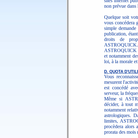
sites internet pu
non prévue dans l
Quelque soit vot
vous concédera g
simple demande é
publication, étan
droits de prop
ASTROQUICK.
ASTROQUICK se ré
et notamment des 
loi, à la morale 
D. QUOTA D'UTIL
Vous reconnaiss
mesurent l'activité
est concédé ave
serveur, la fréqu
Même si ASTRO
décider, à tout m
notamment relativ
astrologiques. D
limites, ASTROQU
procèdera alors 
prorata des mois