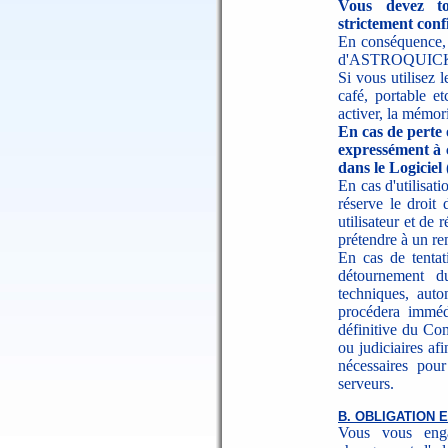
Vous devez to
strictement confi
En conséquence, v
d'ASTROQUICK de 
Si vous utilisez 
café, portable e
activer, la mémor
En cas de perte 
expressément à 
dans le Logicie
En cas d'utilisa
réserve le droit
utilisateur et de 
prétendre à un re
En cas de tentati
détournement d
techniques, aut
procédera immédi
définitive du Co
ou judiciaires af
nécessaires pour
serveurs.
B. OBLIGATION 
Vous vous eng