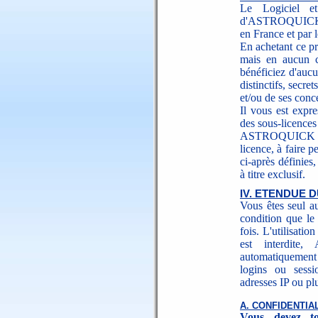
Le Logiciel et
d'ASTROQUICK. Ce
en France et par l
En achetant ce pro
mais en aucun c
bénéficiez d'auc
distinctifs, sec
et/ou de ses conc
Il vous est expre
des sous-licences 
ASTROQUICK vou
licence, à faire 
ci-après définies,
à titre exclusif.
IV. ETENDUE D
Vous êtes seul au
condition que le 
fois. L'utilisati
est interdite
automatiquement 
logins ou sessi
adresses IP ou plu
A. CONFIDENTIA
Vous devez to