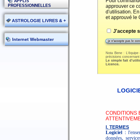
Pour commander 
APPLIS
PROFESSIONNELLES
approuver ce co
d'utilisation. 
et approuvé le 
ASTROLOGIE LIVRES & +
J'accepte s
Internet Webmaster
Nota Bene : L'équipe 
précisions concernant la
Le simple fait d'util
Licence.
LOGICI
CONDITIONS E
ATTENTIVEM
I. TERMES
Logiciel
: l'ense
données, service