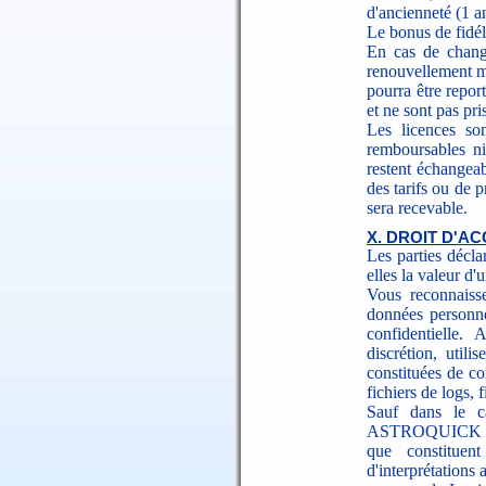
d'ancienneté (1 an
Le bonus de fidéli
En cas de chang
renouvellement m
pourra être repor
et ne sont pas p
Les licences so
remboursables ni
restent échangea
des tarifs ou de
sera recevable.
X. DROIT D'A
Les parties décla
elles la valeur d'
Vous reconnaisse
données personne
confidentielle
discrétion, utili
constituées de c
fichiers de logs, 
Sauf dans le c
ASTROQUICK s'in
que constituen
d'interprétations