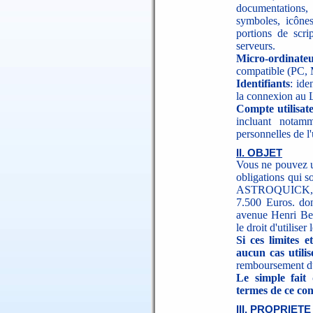
documentations,
symboles, icônes
portions de scri
serveurs.
Micro-ordinate
compatible (PC, M
Identifiants
: ide
la connexion au L
Compte utilisat
incluant notam
personnelles de l'u
II. OBJET
Vous ne pouvez ut
obligations qui s
ASTROQUICK, ci
7.500 Euros. don
avenue Henri B
le droit d'utiliser 
Si ces limites 
aucun cas utilise
remboursement du
Le simple fait 
termes de ce con
III. PROPRIET