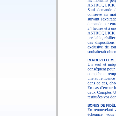
les montants perç
ASTROQUICK et le
Sauf demande de
conservé au moi
suivant l'expirat
demande par emai
24 heures et à un
ASTROQUICK peu
préalable, résilie
des dispositions
exclusive de to
souhaiterait obten
RENOUVELLEME
Un seul et uniqu
conséquent pour 
complète et remp
une autre licence
dans ce cas, cha
En cas d'erreur l
deux Comptes Uti
restituées vos do
BONUS DE FIDÉL
En renouvelant v
échéance, vous 