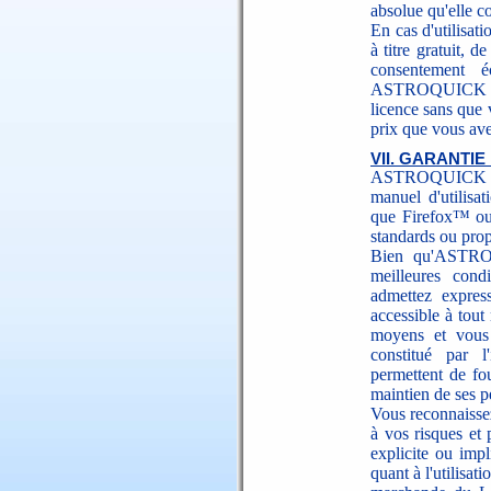
absolue qu'elle c
En cas d'utilisat
à titre gratuit, 
consentement é
ASTROQUICK pour
licence sans que
prix que vous ave
VII. GARANTIE
ASTROQUICK gara
manuel d'utilisat
que Firefox™ ou 
standards ou pro
Bien qu'ASTROQ
meilleures cond
admettez expres
accessible à to
moyens et vous 
constitué par l
permettent de fo
maintien de ses 
Vous reconnaisse
à vos risques et 
explicite ou im
quant à l'utilisati