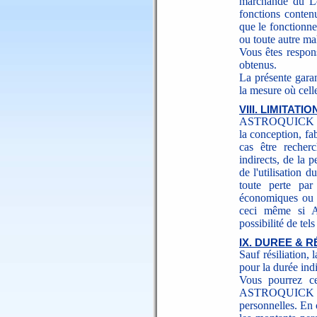
marchande du L
fonctions conten
que le fonctionne
ou toute autre ma
Vous êtes respons
obtenus.
La présente garan
la mesure où celle
VIII. LIMITAT
ASTROQUICK et au
la conception, fa
cas être recher
indirects, de la 
de l'utilisation d
toute perte par
économiques ou a
ceci même si A
possibilité de te
IX. DUREE & R
Sauf résiliation, 
pour la durée ind
Vous pourrez ce
ASTROQUICK l
personnelles. En c