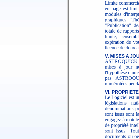
Limite commerci
en page est limi
modules d'interpr
graphiques "Thè
"Publication" de
totale de rappor
limite, l'ensem
expiration de vot
licence de deux a
V. MISES A JO
ASTROQUICK se r
mises à jour n
l'hypothèse d'un
pas, ASTROQUIC
numérotées pendan
VI. PROPRIETE
Le Logiciel est un
législations n
dénominations pr
sont issus sont la
engagez à mainten
de propriété inte
sont issus. Tou
documents ou oeu