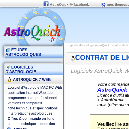
AstroQuick @ facebook
mes thèmes 
Logiciels d'astrologie AstroQuick
: contrat de l
ÉTUDES
ASTROLOGIQUES
CONTRAT DE LI
LOGICIELS
Logiciels AstroQuick 
D'ASTROLOGIE
ASTROQUICK 7 WEB
Votre commande d
Logiciel d'Astrologie MAC PC WEB
AstroQuick
application internet Web app
Licence d'utilis
programme astro professionnel
+ AstroKarmic + 
versions et comparatif
mois (offre non 
fiche technique et spécifications
interprétations astrologiques
Offres & commande en ligne
support technique
connexion
Veuillez lire a