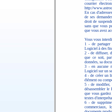
courrier électro
http://www.astroq
En cas d'adresses
de ses demandes
droit de suspendr
sans que vous pu
que vous avez acq
Vous vous interd
1 - de partager 
Logiciel à des fin
2 - de diffuser, 
que ce soit, par
données, sa docum
3 - en aucune ma
Logiciel sur un se
4 - de créer un 
élément ou compos
5 - de modifier, 
désassembler le 
que vous gardez l
textes d'interprét
6 - de supprime
commerciaux, l
documents produi