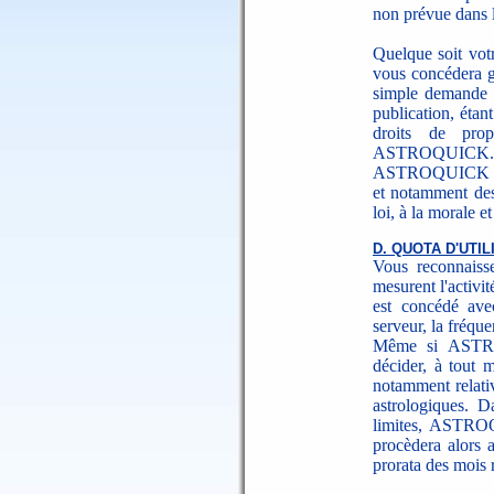
non prévue dans l
Quelque soit vot
vous concédera g
simple demande é
publication, étan
droits de prop
ASTROQUICK.
ASTROQUICK se ré
et notamment des 
loi, à la morale 
D. QUOTA D'UTIL
Vous reconnaiss
mesurent l'activité
est concédé ave
serveur, la fréqu
Même si ASTRO
décider, à tout m
notamment relativ
astrologiques. D
limites, ASTROQU
procèdera alors 
prorata des mois