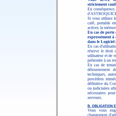
strictement confi
En conséquence, v
d'ASTROQUICK de 
Si vous utilisez 
café, portable e
activer, la mémor
En cas de perte 
expressément à 
dans le Logicie
En cas d'utilisa
réserve le droit
utilisateur et de 
prétendre à un re
En cas de tentati
détournement d
techniques, aut
procédera immédi
définitive du Co
ou judiciaires af
nécessaires pour
serveurs.
B. OBLIGATION 
Vous vous eng
changement d'ad