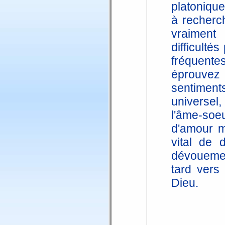
platonique
à recherch
vraiment 
difficulté
fréquent
éprouvez 
sentiment
universel
l'âme-soe
d'amour m
vital de 
dévouement
tard vers
Dieu.