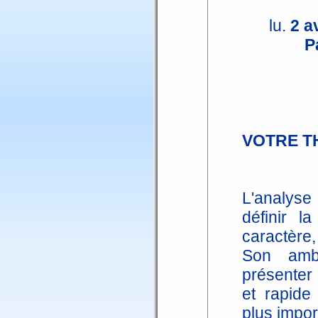
lu.
2 av
P
VOTRE T
L'analyse
définir l
caractère, 
Son amb
présenter 
et rapide
plus impor