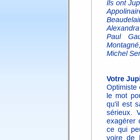
Ils ont Ju
Appolina
Beaudelai
Alexandr
Paul Gaul
Montagné,
Michel Ser
Votre Jupi
Optimiste 
le mot po
qu'il est
sérieux.
exagérer o
ce qui pe
voire de l