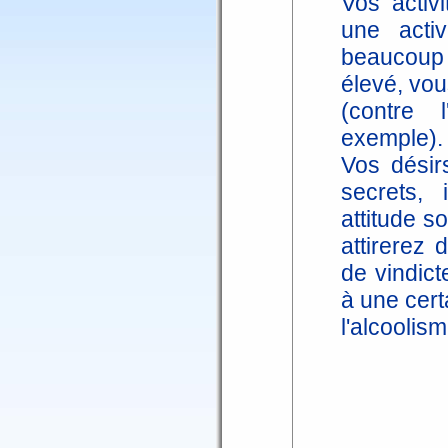
Vos activi
une acti
beaucoup 
élevé, vo
(contre 
exemple).
Vos désir
secrets,
attitude 
attirerez
de vindict
à une cert
l'alcoolism