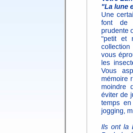
"La lune e
Une certai
font de
prudente o
"petit et
collectio
vous épro
les insec
Vous aspi
mémoire r
moindre 
éviter de 
temps en 
jogging, m
Ils ont l