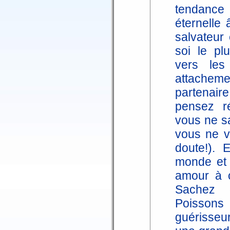
tendance
éternelle
salvateur
soi le pl
vers les
attacheme
partenai
pensez ré
vous ne s
vous ne v
doute!). 
monde et 
amour à c
Sachez 
Poisson
guérisseur