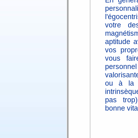
En généra
personnal
l'égocent
votre de
magnétis
aptitude a
vos propr
vous fai
personn
valorisant
ou à la 
intrinsèqu
pas trop
bonne vital