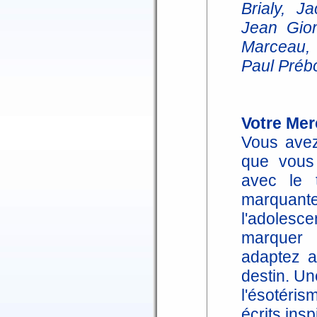
Brialy, J
Jean Gion
Marceau,
Paul Prébo
Votre Mer
Vous avez
que vous 
avec le 
marquant
l'adolesc
marquer 
adaptez a
destin. Un
l'ésotéris
écrits in