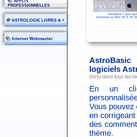
APPLIS
PROFESSIONNELLES
AstroQuick 7 pour navi
fonctionne sur Mac OS X, PC Wi
ASTROLOGIE LIVRES & +
Internet Webmaster
AstroBasic
logiciels As
(inclu dans tous les lo
En un clic
personnalisée
Vous pouvez é
en corrigeant
des commenta
thème.