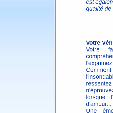
est égalem
qualité de
Votre Vén
Votre fa
compréhe
l'exprime
Comment e
l'insond
ressentez 
n'éprouvez
lorsque l
d'amour...
Une émot