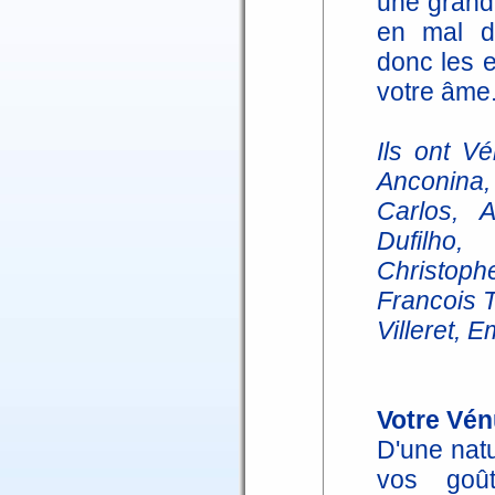
une grand
en mal d
donc les e
votre âme
Ils ont V
Anconina,
Carlos, A
Dufilho
Christop
Francois 
Villeret, E
Votre Vén
D'une nat
vos goû