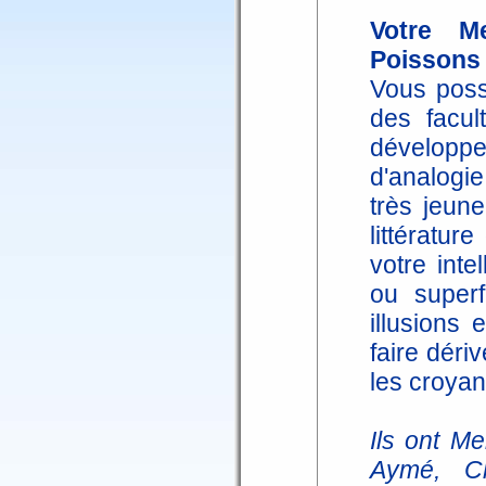
Votre M
Poissons
Vous poss
des facu
développe
d'analogie
très jeune
littératur
votre inte
ou superf
illusions 
faire déri
les croyan
Ils ont M
Aymé, Ch