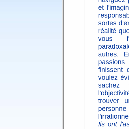
et l'imagi
responsa
sortes d'e
réalité qu
vous fa
paradoxal
autres. E
passions 
finissent
voulez évi
sachez 
l'objectiv
trouver u
personne 
l'irrationn
Ils ont l