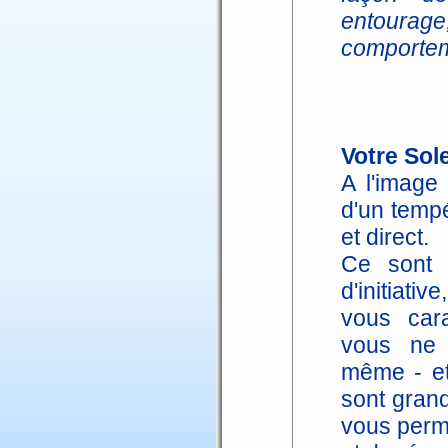
entoura
comportem
Votre Sole
A l'image
d'un temp
et direct.
Ce sont d
d'initiativ
vous cara
vous ne 
même - et
sont grand
vous perme