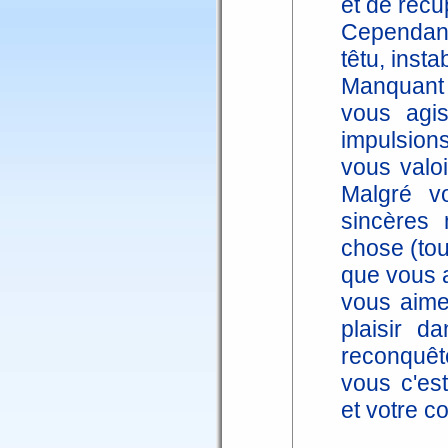
et de récu
Cependant
têtu, insta
Manquant 
vous agi
impulsions
vous valoi
Malgré vo
sincères 
chose (tou
que vous a
vous aime
plaisir 
reconquêt
vous c'est
et votre c