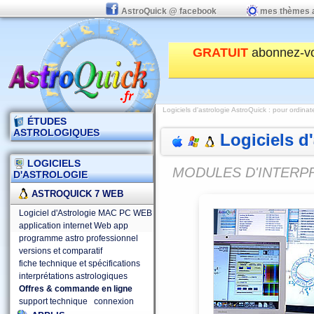
AstroQuick @ facebook
mes thèmes 
GRATUIT
abonnez-v
Logiciels d'astrologie AstroQuick
:
pour ordinat
ÉTUDES
ASTROLOGIQUES
Logiciels d
LOGICIELS
MODULES D'INTERP
D'ASTROLOGIE
ASTROQUICK 7 WEB
Logiciel d'Astrologie MAC PC WEB
application internet Web app
programme astro professionnel
versions et comparatif
fiche technique et spécifications
interprétations astrologiques
Offres & commande en ligne
support technique
connexion