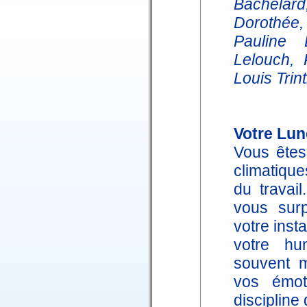
Bachelard
Dorothée,
Pauline 
Lelouch, 
Louis Tri
Votre Lun
Vous êtes
climatiqu
du travai
vous sur
votre insta
votre hu
souvent m
vos émo
discipline