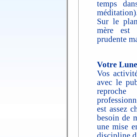
temps dans
méditation)
Sur le pla
mère est c
prudente ma
Votre Lune
Vos activit
avec le pu
reproche 
professionn
est assez c
besoin de m
une mise en
discipline 