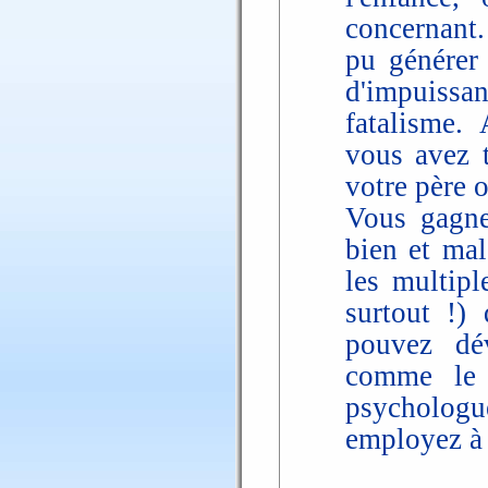
concernant.
pu générer
d'impuissa
fatalisme. 
vous avez t
votre père o
Vous gagne
bien et mal
les multipl
surtout !) 
pouvez dév
comme le 
psycholog
employez à 