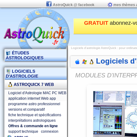
AstroQuick @ facebook
mes thèmes 
GRATUIT
abonnez-v
Logiciels d'astrologie AstroQuick
:
pour ordinat
ÉTUDES
ASTROLOGIQUES
Logiciels d
LOGICIELS
MODULES D'INTERP
D'ASTROLOGIE
ASTROQUICK 7 WEB
Logiciel d'Astrologie MAC PC WEB
application internet Web app
programme astro professionnel
versions et comparatif
fiche technique et spécifications
interprétations astrologiques
Offres & commande en ligne
support technique
connexion