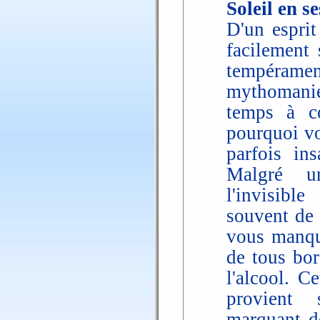
Soleil en 
D'un esprit
facilement 
tempéram
mythomani
temps à co
pourquoi vo
parfois in
Malgré un
l'invisibl
souvent de 
vous manque
de tous bor
l'alcool. Ce
provient 
marquant de