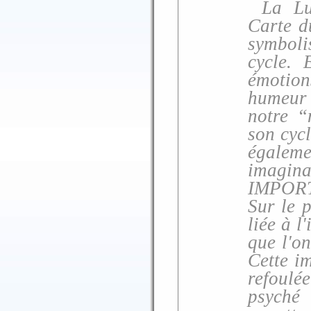
La Lu
Carte d
symboli
cycle. 
émotion
humeur 
notre “
son cycl
égalem
imaginai
IMPORT
Sur le 
liée à l
que l'o
Cette i
refoulé
psyché 