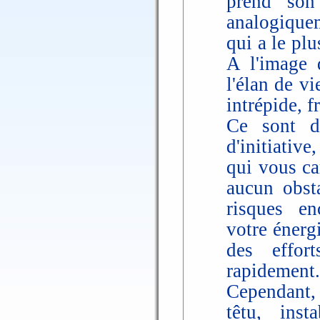
prend son
analogiquem
qui a le plu
A l'image 
l'élan de vi
intrépide, f
Ce sont do
d'initiative
qui vous ca
aucun obsta
risques en
votre énerg
des effor
rapidement.
Cependant, 
têtu, inst