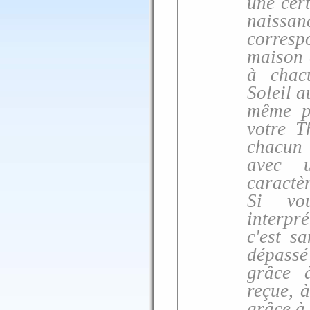
une cer
naissan
corres
maison d
à chacu
Soleil a
même p
votre T
chacun 
avec u
caractèr
Si vo
interpré
c'est s
dépassé
grâce 
reçue, à
grâce à 