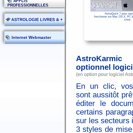
APPLIS
PROFESSIONNELLES
AstroQuick 7 pour navi
fonctionne sur Mac OS X, PC 
ASTROLOGIE LIVRES & +
Linux.
Internet Webmaster
AstroKarmic
optionnel logic
(en option pour logiciel As
En un clic, vos
sont aussitôt pr
éditer le docum
certains paragr
sur les secteurs
3 styles de mise