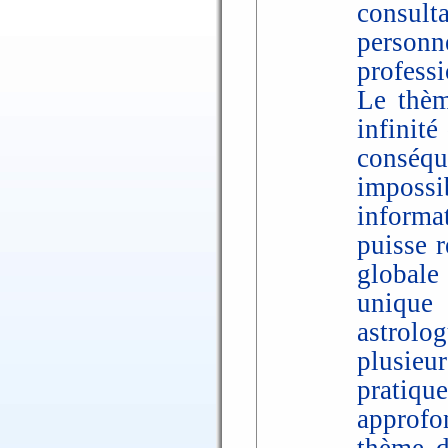
consult
person
professi
Le thèm
infinité
conséq
impos
informat
puisse r
globale
unique 
astrolo
plusie
pratiqu
approfo