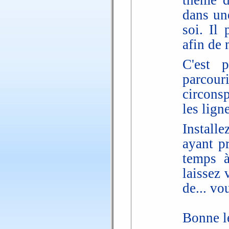
thème d
dans un
soi. Il
afin de 
C'est p
parcou
circonsp
les lign
Install
ayant p
temps à
laissez 
de... v
Bonne le