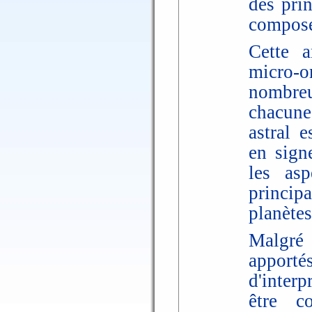
des prin
compose
Cette a
micro-o
nombreu
chacune
astral e
en sign
les asp
princip
planètes
Malgré
apporté
d'interp
être c