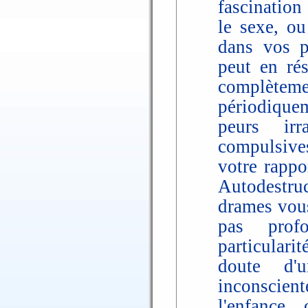
fascination
le sexe, o
dans vos p
peut en rés
complètem
périodique
peurs irr
compulsive
votre rappo
Autodestruc
drames vous
pas prof
particulari
doute d'
inconscien
l'enfance,