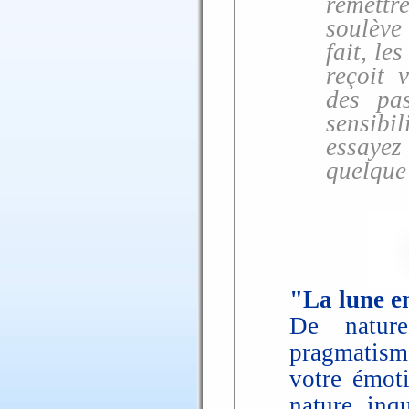
remettr
soulève
fait, le
reçoit 
des pas
sensibil
essayez
quelque 
"La lune en
De nature
pragmatisme
votre émoti
nature inq