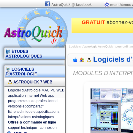
AstroQuick @ facebook
mes thèmes 
GRATUIT
abonnez-v
Logiciels d'astrologie AstroQuick
:
pour ordinat
ÉTUDES
ASTROLOGIQUES
Logiciels d
LOGICIELS
MODULES D'INTERP
D'ASTROLOGIE
ASTROQUICK 7 WEB
Logiciel d'Astrologie MAC PC WEB
application internet Web app
programme astro professionnel
versions et comparatif
fiche technique et spécifications
interprétations astrologiques
Offres & commande en ligne
support technique
connexion