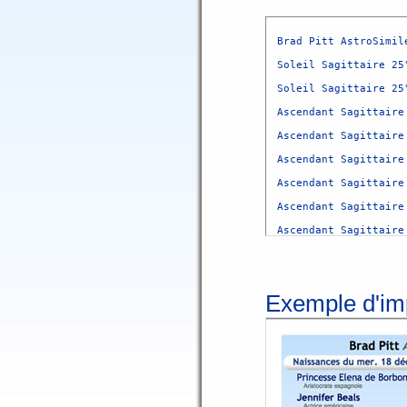
Brad Pitt AstroSimilé
Soleil Sagittaire 25
Soleil Sagittaire 25
Ascendant Sagittaire 
Ascendant Sagittaire 
Ascendant Sagittaire 
Ascendant Sagittaire 
Ascendant Sagittaire
Ascendant Sagittaire
Ascendant Sagittaire
Ascendant Sagittaire
Exemple d'im
Soleil Sagittaire 25°
Soleil Sagittaire 25°
Soleil Sagittaire 25°
Lune Capricorne 22° M
Lune Capricorne conjo