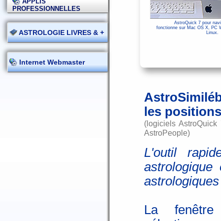
APPLIS
PROFESSIONNELLES
AstroQuick 7 pour navi
fonctionne sur Mac OS X, PC 
ASTROLOGIE LIVRES & +
Linux.
Internet Webmaster
AstroSimilébr
les positions
(logiciels AstroQuic
AstroPeople)
L'outil rapi
astrologique
astrologiques
La fenêtre