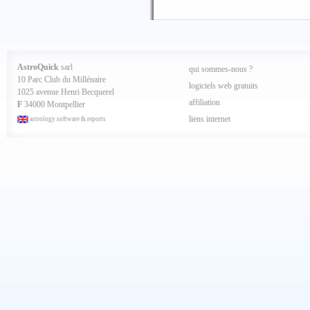
Lune Noire v Sagittai
Lune Noire v Sagitta
Lune Noire v Sagitta
AstroQuick
sarl
qui sommes-nous ?
Lune Noire v Sagitta
10 Parc Club du Millénaire
logiciels web gratuits
Part Fortune Capricor
1025 avenue Henri Becquerel
affiliation
F
34000 Montpellier
Part Fortune Caprico
liens internet
astrology software & reports
Chiron Poissons 10° M
Chiron Poissons 10° &
Cérès Sagittaire 0° M
Cérès Sagittaire 0° &
Pallas Scorpion 11° M
Pallas Scorpion 11° &
Junon Scorpion 17° Ma
Junon Scorpion 17° & 
Vesta Sagittaire 23° 