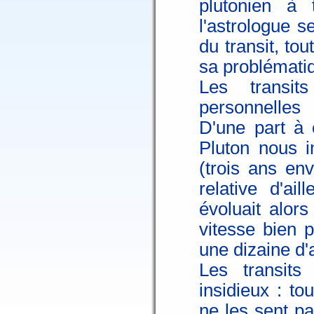
plutonien à
l'astrologue s
du transit, to
sa problématiq
Les transi
personnelles
D'une part à
Pluton nous i
(trois ans env
relative d'ai
évoluait alor
vitesse bien p
une dizaine d'
Les transit
insidieux : t
ne les sent p