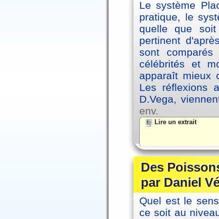
Le système Plac
pratique, le sys
quelle que soit
pertinent d'apr
sont comparés 
célébrités et 
apparaît mieux 
Les réflexions 
D.Vega, viennen
env.
Lire un extrait
Des Poissons
par Daniel V
Quel est le sen
ce soit au niveau