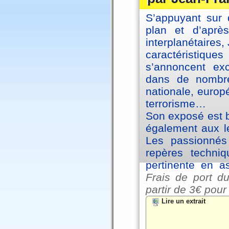
S’appuyant sur 
plan et d’aprè
interplanétaires
caractéristiqu
s’annoncent exc
dans de nombre
nationale, europ
terrorisme…
Son exposé est br
également aux le
Les passionnés 
repères techniq
pertinente en a
Frais de port du
partir de
3€ pour
Lire un extrait