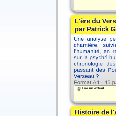
L'ère du Vers
par Patrick G
Une analyse per
charnière, sui
l’humanité, en 
sur la psyché h
chronologie de
passant des Poi
Verseau ?
Format A4 - 45 p
Lire un extrait
Histoire de l