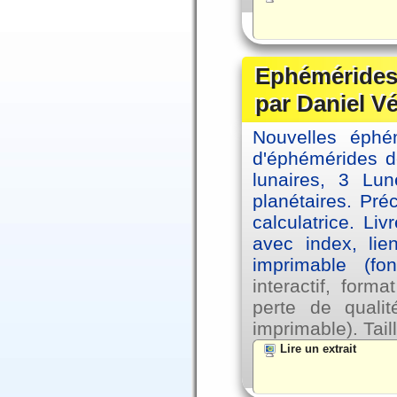
Ephémérides 
par Daniel V
Nouvelles éph
d'éphémérides d
lunaires, 3 Lun
planétaires. Pré
calculatrice. Li
avec index, lie
imprimable (fo
interactif, for
perte de qual
imprimable). Tail
Lire un extrait