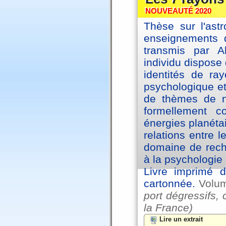
NOUVEAUTÉ 2020
Thèse sur l'astr
enseignements d
transmis par A
individu dispose 
identités de ra
psychologique et
de thèmes de na
formellement 
énergies planéta
relations entre l
domaine de reche
à la psychologie 
Livre imprimé d
cartonnée.
Volu
port dégressifs, 
la France)
Lire un extrait