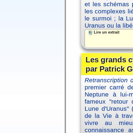
et les schémas p
les complexes li
le surmoi ; la Lu
Uranus ou la libé
Lire un extrait
Les grands c
par Patrick G
Retranscription 
premier carré d
Neptune à lui-
fameux "retour 
Lune d'Uranus" 
de la Vie à tra
vivre au mieu
connaissance as