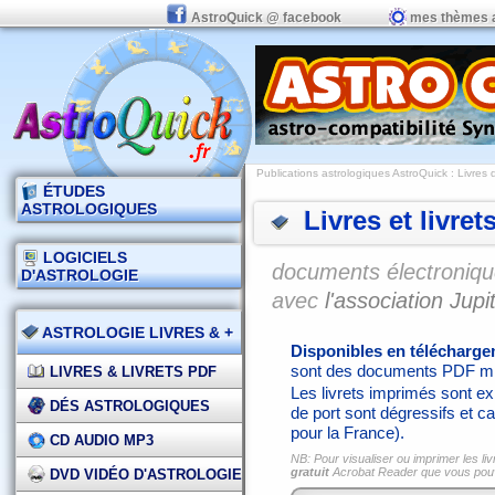
AstroQuick @ facebook
mes thèmes 
Publications astrologiques AstroQuick
: Livres 
ÉTUDES
ASTROLOGIQUES
Livres et livret
LOGICIELS
documents électronique
D'ASTROLOGIE
avec
l'association Jupit
ASTROLOGIE LIVRES & +
Disponibles en télécharg
sont des documents PDF mi
LIVRES & LIVRETS PDF
Les livrets imprimés sont exp
DÉS ASTROLOGIQUES
de port sont dégressifs et ca
pour la France).
CD AUDIO MP3
NB: Pour visualiser ou imprimer les liv
gratuit
Acrobat Reader que vous po
DVD VIDÉO D'ASTROLOGIE