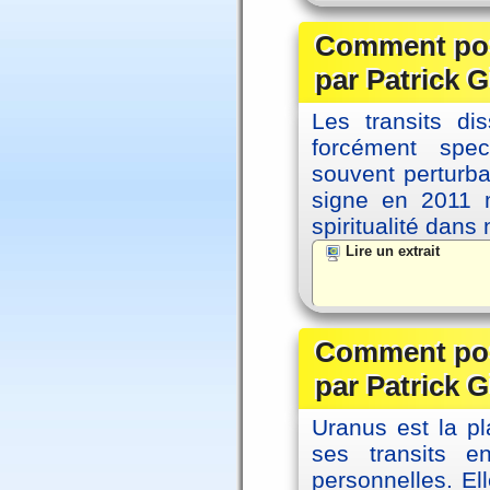
Comment posi
par Patrick G
Les transits d
forcément spec
souvent perturb
signe en 2011 m
spiritualité dans
Lire un extrait
Comment posi
par Patrick G
Uranus est la pl
ses transits 
personnelles. El