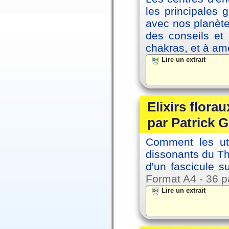
les principales
avec nos planète
des conseils et 
chakras, et à amé
Lire un extrait
Elixirs florau
par Patrick G
Comment les util
dissonants du Thè
d'un fascicule su
Format A4 - 36 p
Lire un extrait