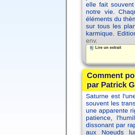
elle fait souvent
notre vie. Chaq
éléments du thèm
sur tous les pla
karmique. Editi
env.
Lire un extrait
Comment posi
par Patrick G
Saturne est l'u
souvent les tran
une apparente ri
patience, l'hum
dissonant par ra
aux Noeuds lun