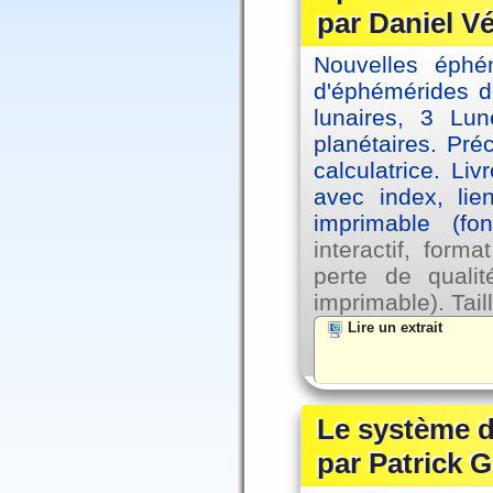
par Daniel V
Nouvelles éph
d'éphémérides d
lunaires, 3 Lun
planétaires. Pré
calculatrice. Li
avec index, lie
imprimable (fo
interactif, for
perte de qual
imprimable). Tail
Lire un extrait
Le système d
par Patrick G