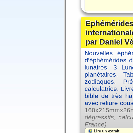
Ephémérides
internationa
par Daniel V
Nouvelles éph
d'éphémérides d
lunaires, 3 Lun
planétaires. Ta
zodiaques. Pr
calculatrice. Li
bible de très hau
avec reliure cou
160x215mmx26mm
dégressifs, calc
France)
Lire un extrait