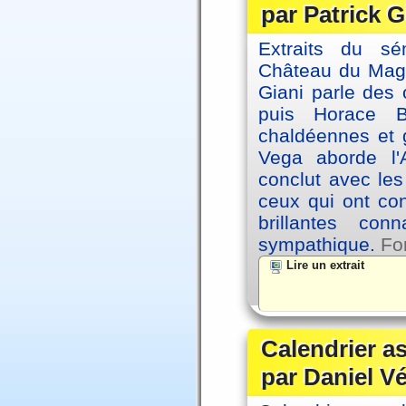
par Patrick G
Extraits du sé
Château du Magne
Giani parle des 
puis Horace B
chaldéennes et 
Vega aborde l'A
conclut avec le
ceux qui ont co
brillantes co
sympathique.
Fo
Lire un extrait
Calendrier a
par Daniel V