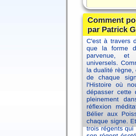
Comment posi
par Patrick G
C'est à travers 
que la forme 
parvenue, et
universels. Co
la dualité règne
de chaque sig
l'Histoire où n
dépasser cette d
pleinement dans
réflexion médi
Bélier aux Pois
chaque signe. Et
trois régents qui
son régent ésoté