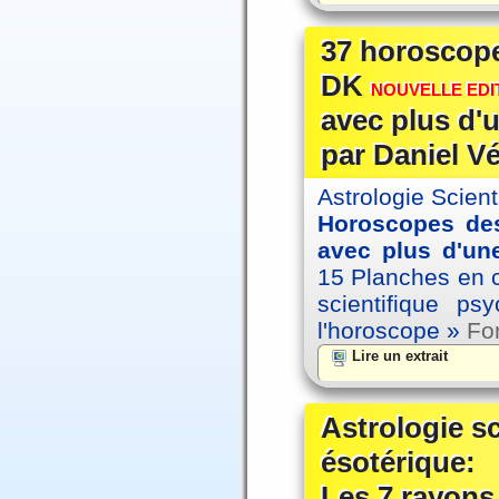
37 horoscope
DK
NOUVELLE EDIT
avec plus d'u
par Daniel V
Astrologie Scien
Horoscopes des
avec plus d'une
15 Planches en co
scientifique p
l'horoscope »
For
Lire un extrait
Astrologie s
ésotérique:
Les 7 rayons