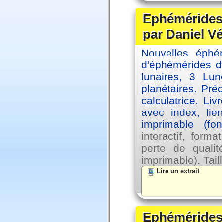
Ephémérides 
par Daniel V
Nouvelles éph
d'éphémérides d
lunaires, 3 Lun
planétaires. Pré
calculatrice. Li
avec index, lie
imprimable (fo
interactif, for
perte de qual
imprimable). Tail
Lire un extrait
Ephémérides 