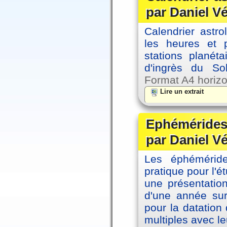
par Daniel V
Calendrier astro
les heures et p
stations planéta
d'ingrès du So
Format A4 horizo
Lire un extrait
Ephémérides 
par Daniel V
Les éphémérides
pratique pour l'é
une présentation
d'une année sur
pour la datation
multiples avec le