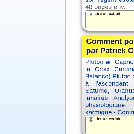
48 pages env.
Lire un extrait
Comment posi
par Patrick G
Pluton en Capric
la Croix Cardin
Balance) Pluton e
à l'ascendant,
Saturne, Uran
lunaires. Analy
physiologique, 
karmique - Comme
Lire un extrait