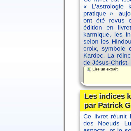
« L'astrologie
pratique », auj
ont été revus 
édition en livr
karmique, les i
selon les Hindou
croix, symbole d
Kardec. La réin
de Jésus-Christ.
Lire un extrait
Les indices
par Patrick G
Ce livret réunit
des Noeuds Lu
aspects, et le s