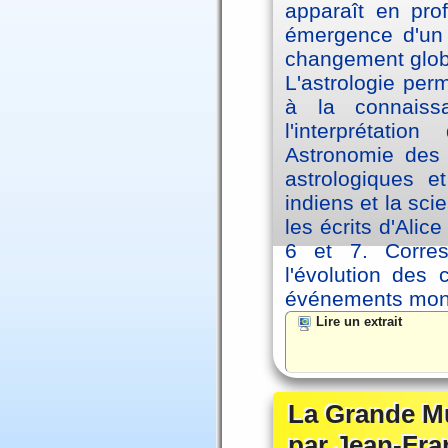
apparaît en pro
émergence d'un 
changement glob
L'astrologie per
à la connaiss
l'interprétati
Astronomie des 
astrologiques e
indiens et la sc
les écrits d'Ali
6 et 7. Corre
l'évolution des
événements mon
Lire un extrait
La Grande Mu
par Jean-Fra