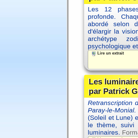
Les 12 phases 
profonde. Cha
abordé selon di
d'élargir la vis
archétype zo
psychologique et 
Lire un extrait
Les luminair
par Patrick G
Retranscription
Paray-le-Monial.
(Soleil et Lune) 
le thème, suivi
luminaires.
Forma