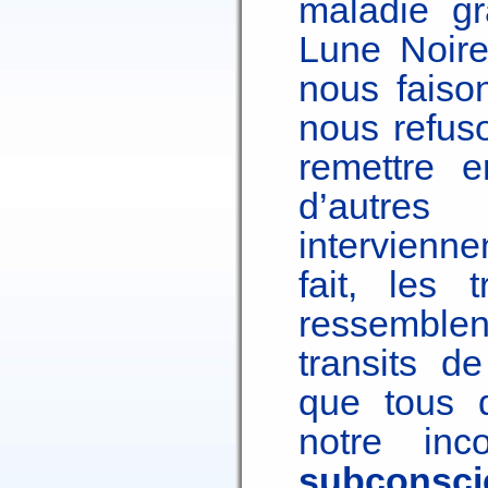
maladie gr
Lune Noire
nous faiso
nous refus
remettre e
d’autres
intervienn
fait, les 
ressemblen
transits d
que tous 
notre inc
subconsci