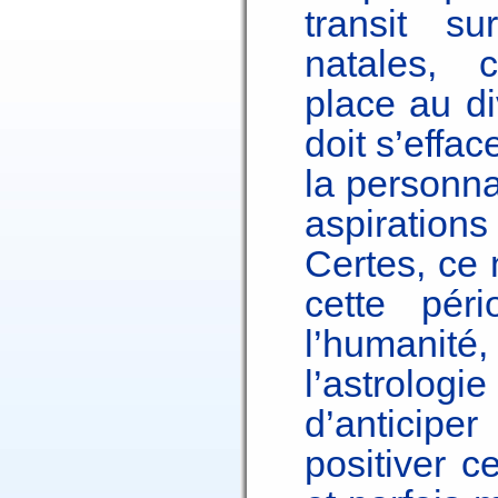
transit s
natales, c
place au di
doit s’effac
la personna
aspirations
Certes, ce 
cette pér
l’humani
l’astrolo
d’anticipe
positiver c