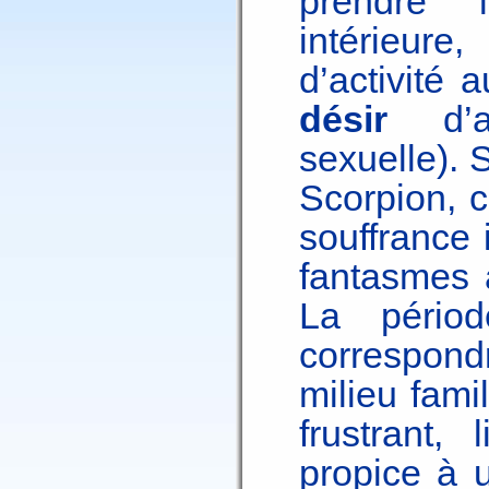
prendre 
intérieure
d’activité 
désir
d’av
sexuelle). 
Scorpion, 
souffrance 
fantasmes à
La périod
correspond
milieu fami
frustrant, 
propice à u