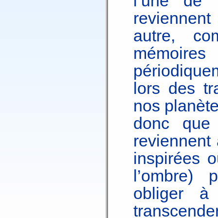
l’une de 
reviennen
autre, c
mémoires 
périodique
lors des t
nos planète
donc que 
reviennent 
inspirées 
l’ombre) 
obliger 
transcende