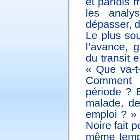
et parfois
les analy
dépasser, d
Le plus sou
l’avance, g
du transit 
« Que va-t
Comment 
période ? 
malade, de
emploi ? »
Noire fait p
même temps,