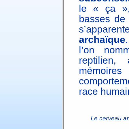
le « ça »,
basses de 
s’apparen
archaïque
l’on nom
reptilien
mémoires 
comportemen
race humai
Le cerveau ar