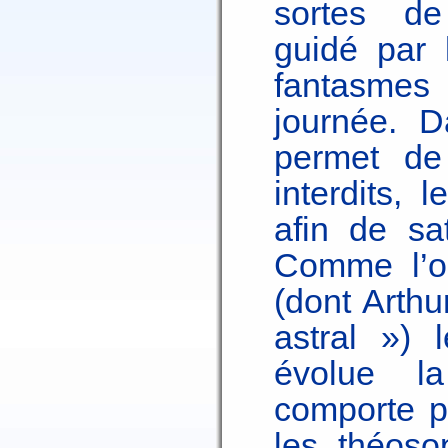
sortes de 
guidé par l
fantasmes 
journée. D
permet de 
interdits, l
afin de sa
Comme l’on
(dont Arth
astral ») 
évolue l
comporte p
les théoso