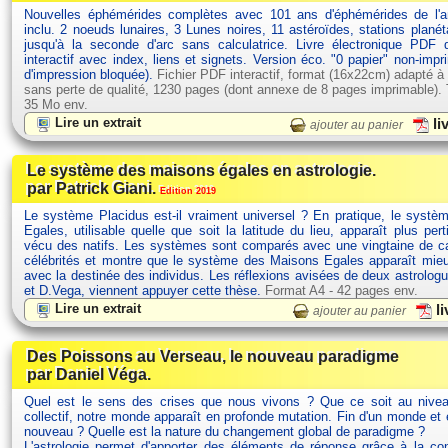
Nouvelles éphémérides complètes avec 101 ans d'éphémérides de l'
inclu. 2 noeuds lunaires, 3 Lunes noires, 11 astéroïdes, stations planét
jusqu'à la seconde d'arc sans calculatrice. Livre électronique PDF
interactif avec index, liens et signets. Version éco. "0 papier" non-impr
d'impression bloquée).
Fichier PDF interactif, format (16x22cm) adapté à
sans perte de qualité, 1230 pages (dont annexe de 8 pages imprimable). Ta
35 Mo env.
Lire un extrait
li
ajouter au panier
Le système des maisons égales en astrologie.
par Patrick Giani.
Edition 2019
Le système Placidus est-il vraiment universel ? En pratique, le syst
Egales, utilisable quelle que soit la latitude du lieu, apparaît plus pert
vécu des natifs. Les systèmes sont comparés avec une vingtaine de ca
célébrités et montre que le système des Maisons Egales apparaît mie
avec la destinée des individus. Les réflexions avisées de deux astrolog
et D.Vega, viennent appuyer cette thèse.
Format A4 - 42 pages env.
Lire un extrait
li
ajouter au panier
Des Poissons au Verseau, le nouveau paradigme
par Daniel Véga.
Quel est le sens des crises que nous vivons ? Que ce soit au nivea
collectif, notre monde apparaît en profonde mutation. Fin d'un monde et
nouveau ? Quelle est la nature du changement global de paradigme ?
L'astrologie permet d'apporter des éléments de réponse grâce à la c