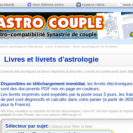
facebook
mes thèmes astro
espace client
nous 
ations astrologiques AstroQuick
: Livres d'astrologie - livrets astrologiques de formation
Livres et livrets d'astrologie
cuments électroniques et livres imprimés & brochés. Livrets en partenariat avec
l'a
Disponibles en téléchargement immédiat
, les livrets électroniques
sont des documents PDF mis en page en couleurs.
Les livrets imprimés sont expédiés par la poste sous 5 jours, les frai
de port sont dégressifs et calculés dans votre panier (à partir de 2€0
pour la France).
NB: Pour visualiser ou imprimer les livrets électroniques, votre PC doit être équipé du logiciel
gratuit
Acrobat Reader que vous pouvez
télécharger ici.
Sélecteur par sujet:
(cliquez pour filtrer la liste)