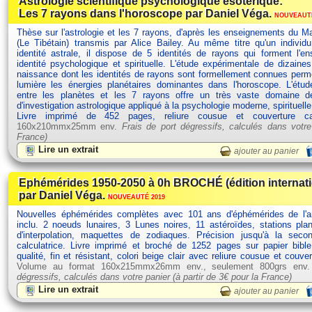
Astrologie scientifique psychologique ésotérique:
Les 7 rayons dans l'horoscope par Daniel Véga.
NOUVEAUTÉ
Thèse sur l'astrologie et les 7 rayons, d'après les enseignements du Ma
(Le Tibétain) transmis par Alice Bailey. Au même titre qu'un individ
identité astrale, il dispose de 5 identités de rayons qui forment l'
identité psychologique et spirituelle. L'étude expérimentale de dizain
naissance dont les identités de rayons sont formellement connues perm
lumière les énergies planétaires dominantes dans l'horoscope. L'étud
entre les planètes et les 7 rayons offre un très vaste domaine d
d'investigation astrologique appliqué à la psychologie moderne, spirituelle
Livre imprimé de 452 pages, reliure cousue et couverture c
160x210mmx25mm env.
Frais de port dégressifs, calculés dans votre
France)
Lire un extrait
ajouter au panier
Ephémérides 1950-2050 à 0h BROCHÉ (édition internat
par Daniel Véga.
NOUVEAUTÉ 2019
Nouvelles éphémérides complètes avec 101 ans d'éphémérides de l'
inclu. 2 noeuds lunaires, 3 Lunes noires, 11 astéroïdes, stations plan
d'interpolation, maquettes de zodiaques. Précision jusqu'à la seco
calculatrice. Livre imprimé et broché de 1252 pages sur papier bibl
qualité, fin et résistant, colori beige clair avec reliure cousue et couve
Volume au format 160x215mmx26mm env., seulement 800grs env
dégressifs, calculés dans votre panier (à partir de
3€ pour la France)
Lire un extrait
ajouter au panier