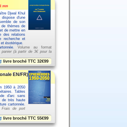
 2020
ître Djwal Khul
u dispose d'une
ensemble de son
es de thèmes de
et de mettre en
e des relations
e recherche et
 et ésotérique.
artonnée.
Volume au format
 panier (à partir de
3€ pour la
livre broché TTC
32€99
ionale EN/FR)
an 1950 à 2050
étaires. Tables
nde d'arc sans
e de très haute
rture cartonnée.
.
Frais de port
livre broché TTC
55€99