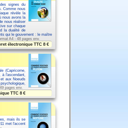
 des signes du
els. Comme nous
aque révèle la
où nous avons la
de nous réaliser
ative sur chaque
d la dualité de
nts qui le gouvernent : le maître
rmat A4 - 48 pages env.
vret électronique TTC
8 €
le (Capricorne,
, à l'ascendant,
l et aux Noeuds
, psychologique,
 49 pages env.
onique TTC
8 €
es, mais ils se
11 met l'accent
v.