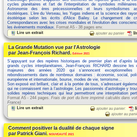
cycles planétaires et l'art de l'interprétation de symboles millénaires
Astronomie des ères précessionnelles et leurs symbolismes ast
ésotériques. L'ère du Verseau, les Yugas indiens et la science des rayo
ésotérique selon les écrits d'Alice Bailey. Le changement de 
Correspondances avec les crises mondiales et l'évolution des conscien
les événements mondiaux.
Format A5 - 38 pages env.
Lire un extrait
li
ajouter au panier
La Grande Mutation vue par l'Astrologie
par Jean-François Richard.
Edition 2021
S’appuyant sur des repères historiques de premier plan et d’après la
grands cycles interplanétaires, Jean-François RICHARD dessine les c
majeures des années 2020 qui s’annoncent exceptionnelles 
rebondissements dans de nombreux domaines : économie, social, polit
européenne et internationale, bourse, modes de vie, terrorisme…
Son exposé est brillant, clair et à la portée de tous, s’adressant égalem
qui ne connaissent rien à l’astrologie. Les passionnés d’astrologie y tro
solides repères techniques qui leur permettront une interprétation per
Format A5 - 244 pages.
Frais de port du livre imprimé calculés dans vot
France)
Lire un extrait
l
ajouter au panier:
ajouter au pani
Comment positiver la dualité de chaque signe
par Patrick Giani.
NOUVEAUTÉ 2021