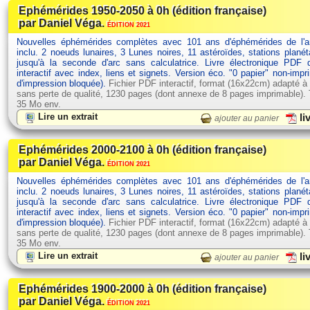
Ephémérides 1950-2050 à 0h (édition française)
par Daniel Véga.
ÉDITION 2021
Nouvelles éphémérides complètes avec 101 ans d'éphémérides de l'
inclu. 2 noeuds lunaires, 3 Lunes noires, 11 astéroïdes, stations planét
jusqu'à la seconde d'arc sans calculatrice. Livre électronique PDF
interactif avec index, liens et signets. Version éco. "0 papier" non-impr
d'impression bloquée).
Fichier PDF interactif, format (16x22cm) adapté à
sans perte de qualité, 1230 pages (dont annexe de 8 pages imprimable). Ta
35 Mo env.
Lire un extrait
li
ajouter au panier
Ephémérides 2000-2100 à 0h (édition française)
par Daniel Véga.
ÉDITION 2021
Nouvelles éphémérides complètes avec 101 ans d'éphémérides de l'
inclu. 2 noeuds lunaires, 3 Lunes noires, 11 astéroïdes, stations planét
jusqu'à la seconde d'arc sans calculatrice. Livre électronique PDF
interactif avec index, liens et signets. Version éco. "0 papier" non-impr
d'impression bloquée).
Fichier PDF interactif, format (16x22cm) adapté à
sans perte de qualité, 1230 pages (dont annexe de 8 pages imprimable). Ta
35 Mo env.
Lire un extrait
li
ajouter au panier
Ephémérides 1900-2000 à 0h (édition française)
par Daniel Véga.
ÉDITION 2021