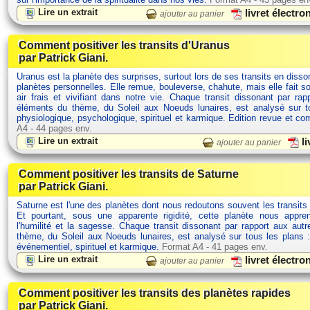
Lire un extrait
livret électr
ajouter au panier
Comment positiver les transits d'Uranus
par Patrick Giani.
Uranus est la planète des surprises, surtout lors de ses transits en dis
planètes personnelles. Elle remue, bouleverse, chahute, mais elle fait s
air frais et vivifiant dans notre vie. Chaque transit dissonant par rap
éléments du thème, du Soleil aux Noeuds lunaires, est analysé sur t
physiologique, psychologique, spirituel et karmique. Edition revue et c
A4 - 44 pages env.
Lire un extrait
li
ajouter au panier
Comment positiver les transits de Saturne
par Patrick Giani.
Saturne est l'une des planètes dont nous redoutons souvent les transits
Et pourtant, sous une apparente rigidité, cette planète nous appre
l'humilité et la sagesse. Chaque transit dissonant par rapport aux aut
thème, du Soleil aux Noeuds lunaires, est analysé sur tous les plans :
événementiel, spirituel et karmique.
Format A4 - 41 pages env.
Lire un extrait
livret électr
ajouter au panier
Comment positiver les transits des planètes rapides
par Patrick Giani.