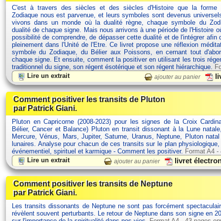
C'est à travers des siècles et des siècles d'Histoire que la forme
Zodiaque nous est parvenue, et leurs symboles sont devenus univers
vivons dans un monde où la dualité règne, chaque symbole du Zodi
dualité de chaque signe. Mais nous arrivons à une période de l'Histoire 
possibilité de comprendre, de dépasser cette dualité et de l'intégrer afin 
pleinement dans l'Unité de l'Etre. Ce livret propose une réflexion médit
symbole du Zodiaque, du Bélier aux Poissons, en cernant tout d'abor
chaque signe. Et ensuite, comment la positiver en utilisant les trois rége
traditionnel du signe, son régent ésotérique et son régent hiérarchique.
Fo
Lire un extrait
li
ajouter au panier
Comment positiver les transits de Pluton
par Patrick Giani.
Pluton en Capricorne (2008-2023) pour les signes de la Croix Cardina
Bélier, Cancer et Balance) Pluton en transit dissonant à la Lune natale
Mercure, Vénus, Mars, Jupiter, Saturne, Uranus, Neptune, Pluton nata
lunaires. Analyse pour chacun de ces transits sur le plan physiologique
événementiel, spirituel et karmique - Comment les positiver.
Format A4 -
Lire un extrait
livret électr
ajouter au panier
Comment positiver les transits de Neptune
par Patrick Giani.
Les transits dissonants de Neptune ne sont pas forcément spectaculair
révèlent souvent perturbants. Le retour de Neptune dans son signe en 20
sur l'importance de la spiritualité dans nos vies.
Format A4 - 43 pages en