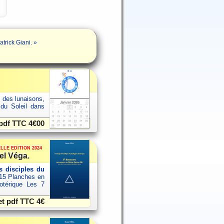
rick Giani. »
s des lunaisons,
 du Soleil dans
 pdf TTC
4€00
LLE EDITION 2024
el Véga.
 disciples du
15 Planches en
sotérique Les 7
et pdf TTC
4€