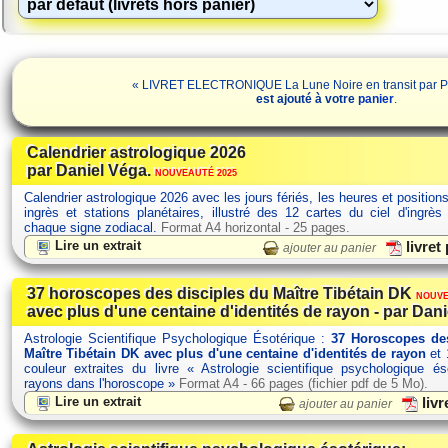
« LIVRET ELECTRONIQUE La Lune Noire en transit par Pat
est ajouté à votre
panier
.
Calendrier astrologique 2026
par Daniel Véga.
NOUVEAUTÉ 2025
Calendrier astrologique 2026 avec les jours fériés, les heures et position
ingrès et stations planétaires, illustré des 12 cartes du ciel d'ingrès
chaque signe zodiacal.
Format A4 horizontal - 25 pages.
Lire un extrait
livret
ajouter au panier
37 horoscopes des disciples du Maître Tibétain DK
NOUVE
avec plus d'une centaine d'identités de rayon - par Dani
Astrologie Scientifique Psychologique Ésotérique :
37 Horoscopes des
Maître Tibétain DK avec plus d'une centaine d'identités de rayon
et 
couleur extraites du livre « Astrologie scientifique psychologique é
rayons dans l'horoscope »
Format A4 - 66 pages (fichier pdf de 5 Mo).
Lire un extrait
livr
ajouter au panier