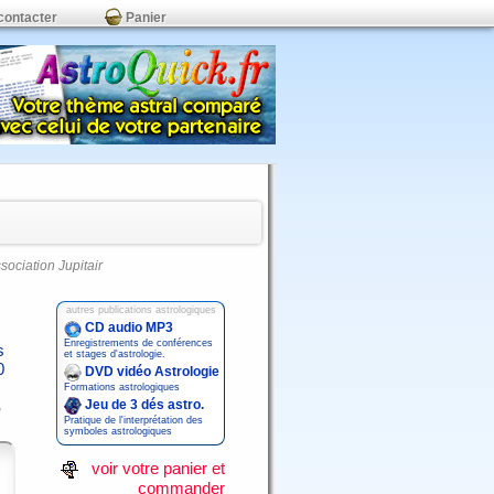
contacter
Panier
ssociation Jupitair
autres publications astrologiques
CD audio MP3
Enregistrements de conférences
s
et stages d'astrologie.
0
DVD vidéo Astrologie
Formations astrologiques
Jeu de 3 dés astro.
Pratique de l'interprétation des
symboles astrologiques
voir votre panier et
commander