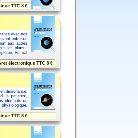
onique TTC
8 €
sonance avec nos
ouvent entrer un
port aux autres
ous les plans :
omplétée.
Format
vret électronique TTC
8 €
 en dissonance.
nd la patience,
res éléments du
 physiologique,
onique TTC
8 €