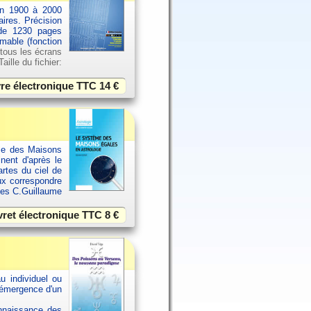
an 1900 à 2000
aires. Précision
 de 1230 pages
imable (fonction
 tous les écrans
ille du fichier:
vre électronique TTC
14 €
ème des Maisons
inent d'après le
rtes du ciel de
ux correspondre
ues C.Guillaume
vret électronique TTC
8 €
u individuel ou
 émergence d'un
onnaissance des