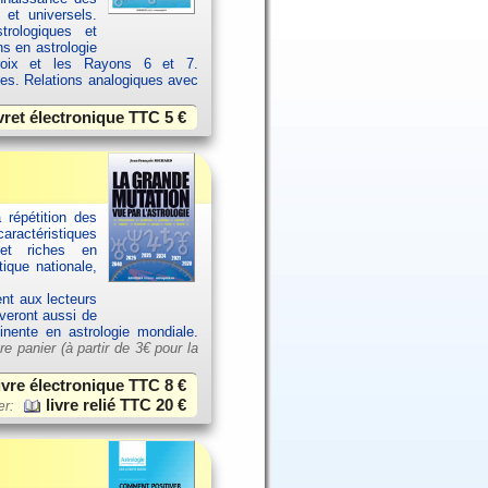
 et universels.
rologiques et
ns en astrologie
croix et les Rayons 6 et 7.
ces. Relations analogiques avec
vret électronique TTC
5 €
 répétition des
aractéristiques
et riches en
ique nationale,
ent aux lecteurs
uveront aussi de
tinente en astrologie mondiale.
re panier (à partir de
3€ pour la
ivre électronique TTC
8 €
livre relié TTC
20 €
er: