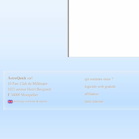
AstroQuick
sarl
qui sommes-nous ?
10 Parc Club du Millénaire
logiciels web gratuits
1025 avenue Henri Becquerel
affiliation
F
34000 Montpellier
liens internet
astrology software & reports