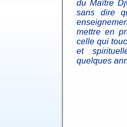
du Maître Djw
sans dire q
enseignement
mettre en pr
celle qui tou
et spiritue
quelques an