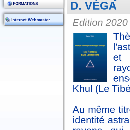
D. VÉGA
FORMATIONS
Edition 2020
Internet Webmaster
Th
l'as
et
ra
ens
Khul (Le Tibé
Au même titr
identité astr