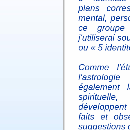
plans corre
mental, pers
ce groupe d
j'utiliserai 
ou « 5 identit
Comme l'ét
l'astrolog
également l
spirituell
développent 
faits et ob
suggestions 