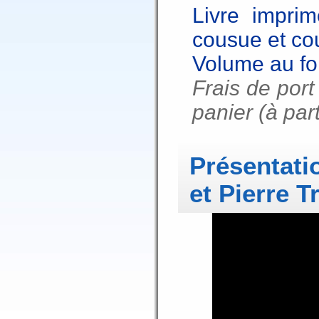
Livre impri
cousue et co
Volume au f
Frais de port
panier (à par
Présentati
et Pierre T