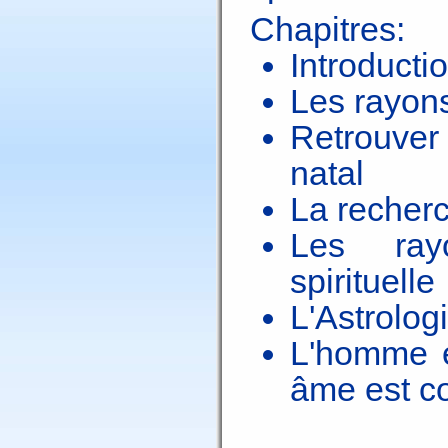
Chapitres:
Introducti
Les rayons
Retrouve
natal
La recher
Les rayo
spirituelle
L'Astrolog
L'homme e
âme est c