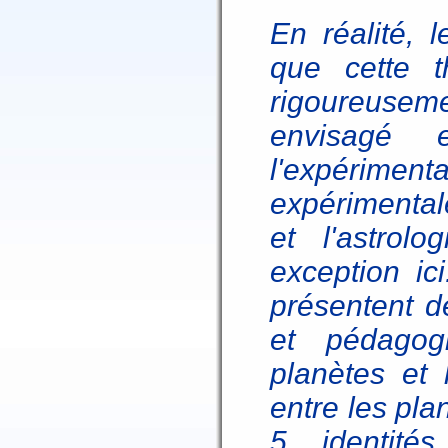
En réalité, 
que cette 
rigoureusemen
envisagé 
l'expérim
expérimental
et l'astrol
exception ic
présentent d
et pédagogi
planètes et 
entre les pla
5 identit