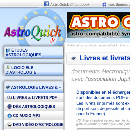
AstroQuick @ facebook
mes thèmes 
Publications astrologiques AstroQuick
: Livres 
ÉTUDES
ASTROLOGIQUES
Livres et livret
LOGICIELS
documents électronique
D'ASTROLOGIE
avec
l'association Jupit
ASTROLOGIE LIVRES & +
Disponibles en télécharg
sont des documents PDF mi
LIVRES & LIVRETS PDF
Les livrets imprimés sont exp
DÉS ASTROLOGIQUES
de port sont dégressifs et ca
pour la France).
CD AUDIO MP3
NB: Pour visualiser ou imprimer les liv
gratuit
Acrobat Reader que vous po
DVD VIDÉO D'ASTROLOGIE