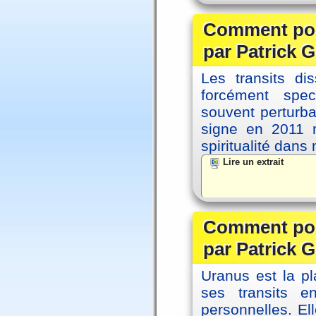
Comment posi
par Patrick G
Les transits d
forcément spec
souvent perturb
signe en 2011 m
spiritualité dans
Lire un extrait
Comment posi
par Patrick G
Uranus est la pl
ses transits 
personnelles. El