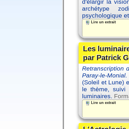
d'élargir la vis
archétype zo
psychologique et 
Lire un extrait
Les luminair
par Patrick G
Retranscription
Paray-le-Monial.
(Soleil et Lune) 
le thème, suivi
luminaires.
Forma
Lire un extrait