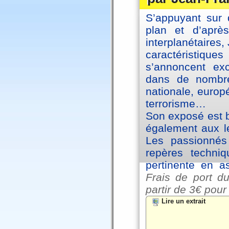
S’appuyant sur 
plan et d’aprè
interplanétaires
caractéristiqu
s’annoncent exc
dans de nombre
nationale, europ
terrorisme…
Son exposé est br
également aux le
Les passionnés 
repères techniq
pertinente en a
Frais de port du
partir de
3€ pour
Lire un extrait