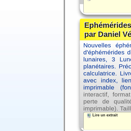
Ephémérides 
par Daniel V
Nouvelles éph
d'éphémérides d
lunaires, 3 Lun
planétaires. Pré
calculatrice. Li
avec index, lie
imprimable (fo
interactif, for
perte de qual
imprimable). Tail
Lire un extrait