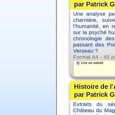
par Patrick G
Une analyse per
charnière, sui
l’humanité, en 
sur la psyché h
chronologie de
passant des Poi
Verseau ?
Format A4 - 45 p
Lire un extrait
Histoire de l
par Patrick G
Extraits du sé
Château du Magne