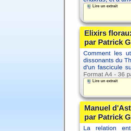
Lire un extrait
Elixirs florau
par Patrick G
Comment les util
dissonants du Thè
d'un fascicule su
Format A4 - 36 p
Lire un extrait
Manuel d'Ast
par Patrick G
La relation en