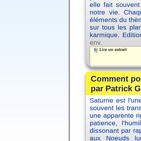
elle fait souvent
notre vie. Chaq
éléments du thèm
sur tous les pla
karmique. Editi
env.
Lire un extrait
Comment posi
par Patrick G
Saturne est l'u
souvent les tran
une apparente ri
patience, l'hum
dissonant par ra
aux Noeuds lun