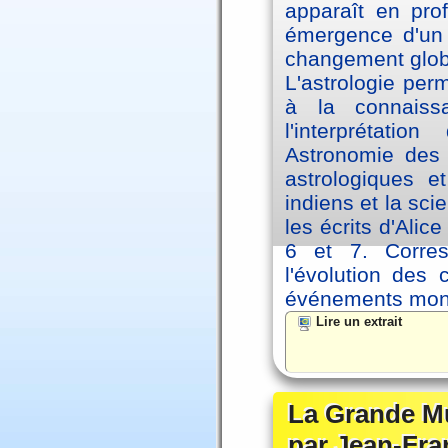
apparaît en pro
émergence d'un 
changement glob
L'astrologie per
à la connaiss
l'interprétati
Astronomie des 
astrologiques e
indiens et la sc
les écrits d'Ali
6 et 7. Corre
l'évolution des
événements mon
Lire un extrait
La Grande Mu
par Jean-Fra