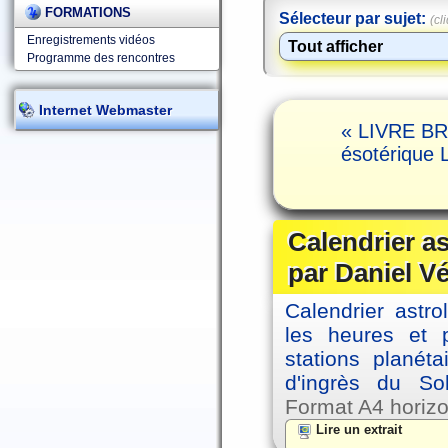
FORMATIONS
Sélecteur par sujet:
(cl
Enregistrements vidéos
Programme des rencontres
Internet Webmaster
« LIVRE BRO
ésotérique 
Calendrier a
par Daniel V
Calendrier astro
les heures et p
stations planéta
d'ingrès du So
Format A4 horizo
Lire un extrait