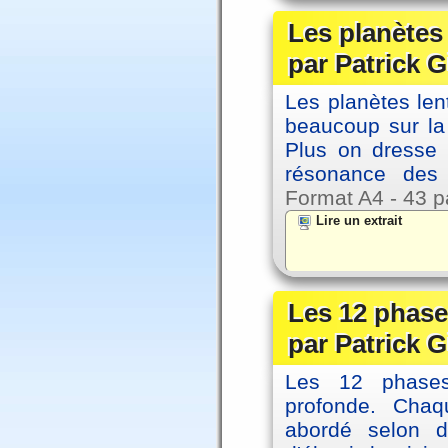
Les planètes
par Patrick G
Les planètes le
beaucoup sur la 
Plus on dresse
résonance des 
Format A4 - 43 p
Lire un extrait
Les 12 phase
par Patrick G
Les 12 phases 
profonde. Cha
abordé selon di