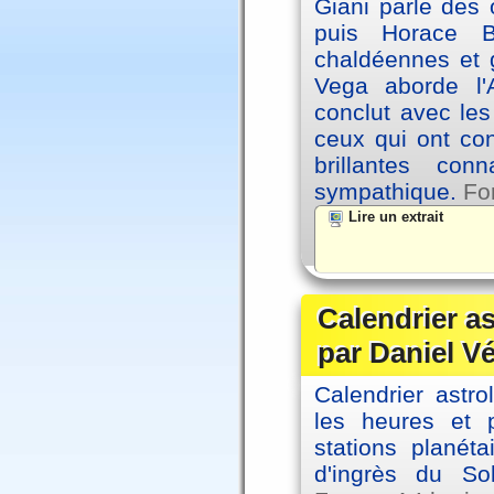
Giani parle des 
puis Horace B
chaldéennes et 
Vega aborde l'A
conclut avec le
ceux qui ont co
brillantes co
sympathique.
Fo
Lire un extrait
Calendrier a
par Daniel V
Calendrier astro
les heures et p
stations planéta
d'ingrès du So