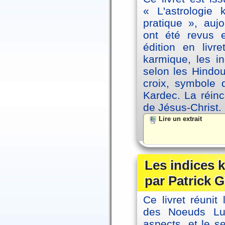
« L'astrologie
pratique », auj
ont été revus 
édition en livr
karmique, les i
selon les Hindou
croix, symbole d
Kardec. La réin
de Jésus-Christ.
Lire un extrait
Les indices
par Patrick G
Ce livret réunit
des Noeuds Lu
aspects, et le s