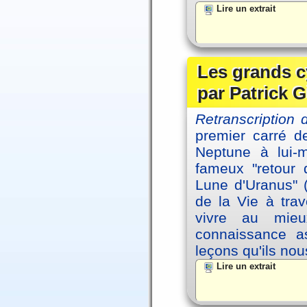
Lire un extrait
Les grands c
par Patrick G
Retranscription 
premier carré d
Neptune à lui-
fameux "retour 
Lune d'Uranus" 
de la Vie à tra
vivre au mieu
connaissance as
leçons qu'ils no
Lire un extrait