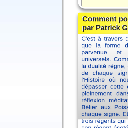
Comment posi
par Patrick G
C'est à travers 
que la forme 
parvenue, et
universels. Co
la dualité règne
de chaque sig
l'Histoire où n
dépasser cette d
pleinement dans
réflexion médi
Bélier aux Pois
chaque signe. Et
trois régents qui
son régent ésoté