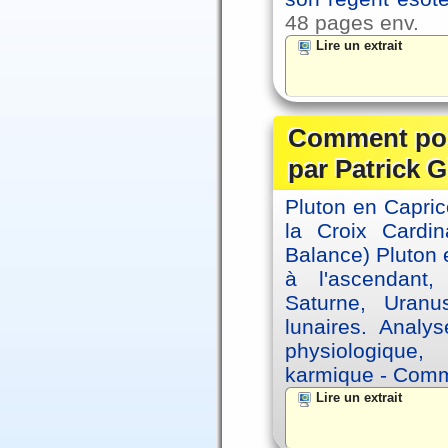
48 pages env.
Lire un extrait
Comment posi
par Patrick G
Pluton en Capric
la Croix Cardin
Balance) Pluton e
à l'ascendant,
Saturne, Uran
lunaires. Analy
physiologique, 
karmique - Comme
Lire un extrait