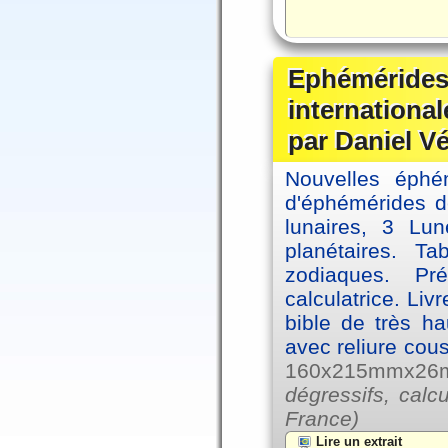
Ephémérides
internationa
par Daniel V
Nouvelles éph
d'éphémérides d
lunaires, 3 Lun
planétaires. Ta
zodiaques. Pr
calculatrice. Li
bible de très hau
avec reliure cou
160x215mmx26mm
dégressifs, calc
France)
Lire un extrait