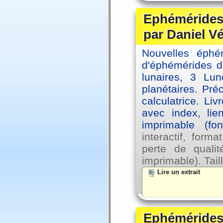
Ephémérides 
par Daniel V
Nouvelles éph
d'éphémérides d
lunaires, 3 Lun
planétaires. Pré
calculatrice. Li
avec index, lie
imprimable (fo
interactif, for
perte de qual
imprimable). Tail
Lire un extrait
Ephémérides 