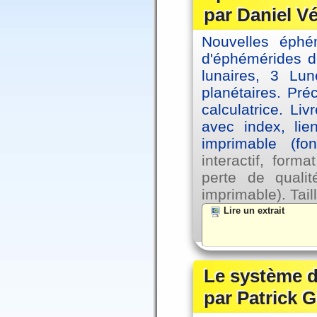
par Daniel V
Nouvelles éph
d'éphémérides d
lunaires, 3 Lun
planétaires. Pré
calculatrice. Li
avec index, lie
imprimable (fo
interactif, for
perte de qual
imprimable). Tail
Lire un extrait
Le système d
par Patrick G