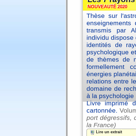
NOUVEAUTÉ 2020
Thèse sur l'astr
enseignements d
transmis par A
individu dispose 
identités de ra
psychologique et
de thèmes de na
formellement 
énergies planéta
relations entre l
domaine de reche
à la psychologie 
Livre imprimé d
cartonnée.
Volu
port dégressifs, 
la France)
Lire un extrait