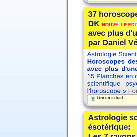
37 horoscope
DK
NOUVELLE EDIT
avec plus d'u
par Daniel V
Astrologie Scien
Horoscopes des
avec plus d'une
15 Planches en co
scientifique p
l'horoscope »
For
Lire un extrait
Astrologie s
ésotérique:
Les 7 rayons