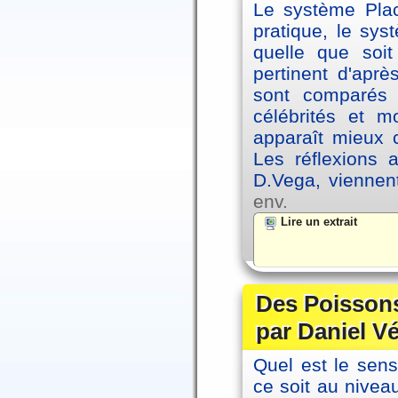
Le système Plac
pratique, le sys
quelle que soit
pertinent d'apr
sont comparés 
célébrités et 
apparaît mieux 
Les réflexions 
D.Vega, viennen
env.
Lire un extrait
Des Poissons
par Daniel V
Quel est le sen
ce soit au niveau