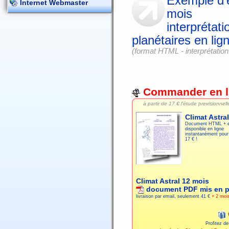
Exemple d'é
Internet Webmaster
mois
interprétati
planétaires en lig
(format HTML - interprétation
Commander en l
à partir de
17 € l'étude previsionnell
Climat Astra
Document HTML + e
disponible en ligne
instantanément pour
17 € !
Climat Astral 12 mois
document PDF mis en 
livraison par email, seulement
41 €
+ 2 mois
Profitez d