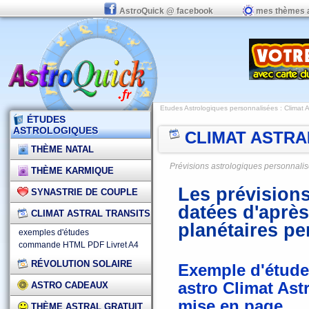
AstroQuick @ facebook
mes thèmes 
Etudes Astrologiques personnalisées
:
Climat A
ÉTUDES
ASTROLOGIQUES
CLIMAT ASTRA
THÈME NATAL
Prévisions astrologiques personnalisé
THÈME KARMIQUE
Les prévision
SYNASTRIE DE COUPLE
datées d'après
CLIMAT ASTRAL TRANSITS
planétaires p
exemples d'études
commande HTML
PDF
Livret A4
RÉVOLUTION SOLAIRE
Exemple d'étude
astro Climat Astr
ASTRO CADEAUX
mise en page
THÈME ASTRAL GRATUIT