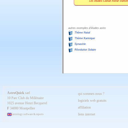
Les études Climat Astral Trans
autres exemples d'études astro
Thème Natal
Thème Karmique
Synastrie
Révolution Solaire
AstroQuick
sarl
qui sommes-nous ?
10 Parc Club du Millénaire
logiciels web gratuits
1025 avenue Henri Becquerel
affiliation
F
34000 Montpellier
liens internet
astrology software & reports