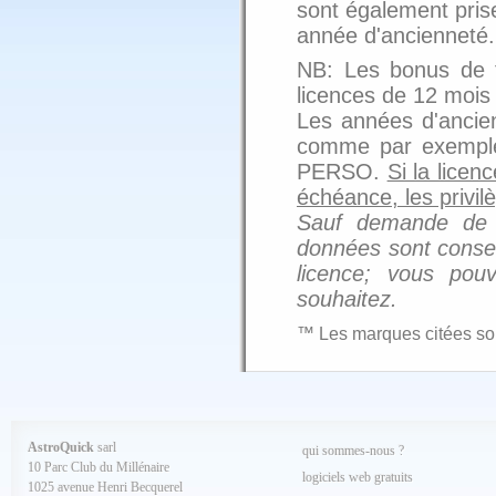
sont également pris
année d'ancienneté.
NB: Les bonus de fi
licences de 12 mois 
Les années d'ancien
comme par exemple 
PERSO.
Si la lice
échéance, les privil
Sauf demande de s
données sont conser
licence; vous pouv
souhaitez.
™ Les marques citées so
AstroQuick
sarl
qui sommes-nous ?
10 Parc Club du Millénaire
logiciels web gratuits
1025 avenue Henri Becquerel