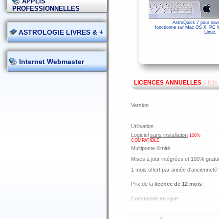
APPLIS
PROFESSIONNELLES
AstroQuick 7 pour navi
fonctionne sur Mac OS X, PC 
ASTROLOGIE LIVRES & +
Linux.
Internet Webmaster
LICENCES ANNUELLES
4 fois
Version
Utilisation
Logiciel
sans installation
100%
COMPATIBLE
Multiposte illimité
Mises à jour intégrées et 100% gratu
1 mois offert par année d'ancienneté 
Prix de la
licence de 12 mois
Commande en ligne