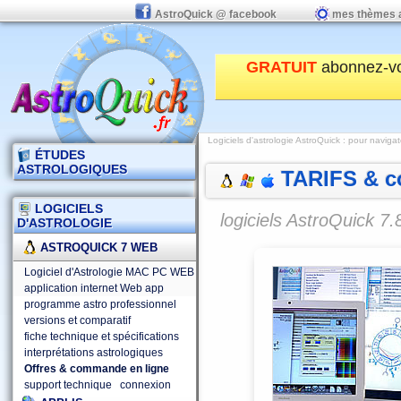
AstroQuick @ facebook
mes thèmes 
GRATUIT
abonnez-v
Logiciels d'astrologie AstroQuick
:
pour navigat
ÉTUDES
ASTROLOGIQUES
TARIFS & 
LOGICIELS
logiciels AstroQuick 
D'ASTROLOGIE
ASTROQUICK 7 WEB
Logiciel d'Astrologie MAC PC WEB
application internet Web app
programme astro professionnel
versions et comparatif
fiche technique et spécifications
interprétations astrologiques
Offres & commande en ligne
support technique
connexion