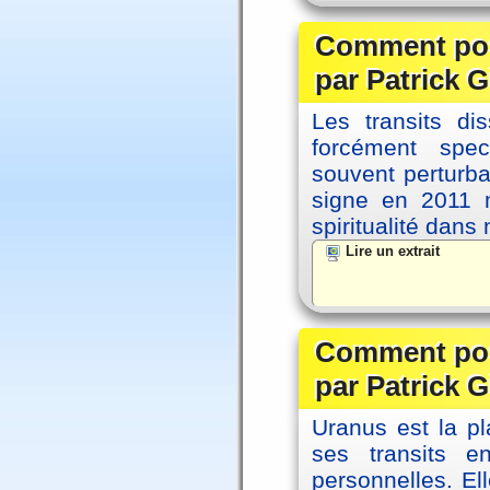
Comment posi
par Patrick G
Les transits d
forcément spec
souvent perturb
signe en 2011 m
spiritualité dans
Lire un extrait
Comment posi
par Patrick G
Uranus est la pl
ses transits 
personnelles. El