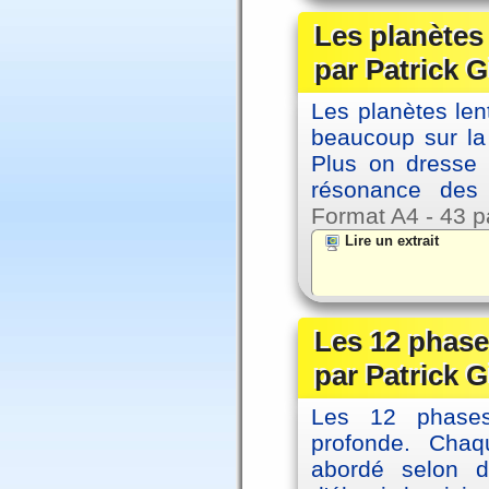
Les planètes
par Patrick G
Les planètes le
beaucoup sur la 
Plus on dresse
résonance des 
Format A4 - 43 p
Lire un extrait
Les 12 phase
par Patrick G
Les 12 phases 
profonde. Cha
abordé selon di