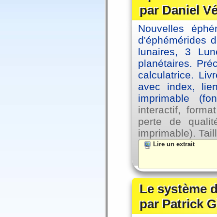
par Daniel V
Nouvelles éph
d'éphémérides d
lunaires, 3 Lun
planétaires. Pré
calculatrice. Li
avec index, lie
imprimable (fo
interactif, for
perte de qual
imprimable). Tail
Lire un extrait
Le système d
par Patrick G