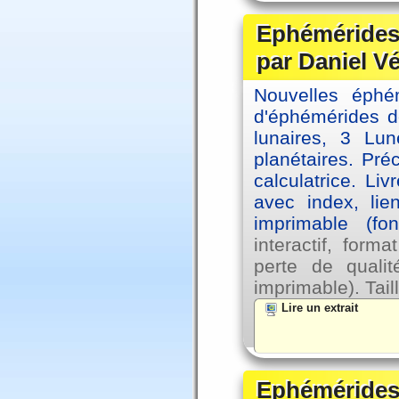
Ephémérides 
par Daniel V
Nouvelles éph
d'éphémérides d
lunaires, 3 Lun
planétaires. Pré
calculatrice. Li
avec index, lie
imprimable (fo
interactif, for
perte de qual
imprimable). Tail
Lire un extrait
Ephémérides 