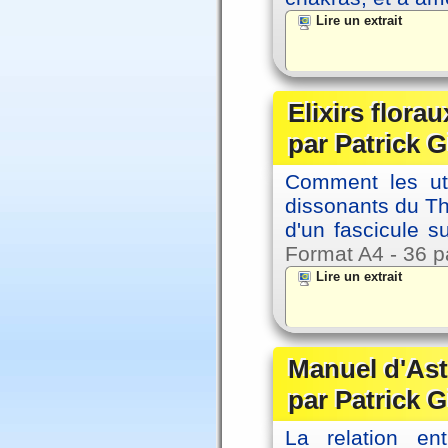
Lire un extrait
Elixirs florau
par Patrick G
Comment les util
dissonants du Thè
d'un fascicule su
Format A4 - 36 p
Lire un extrait
Manuel d'Ast
par Patrick G
La relation en