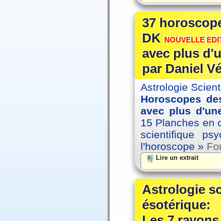
37 horoscope
DK
NOUVELLE EDIT
avec plus d'u
par Daniel V
Astrologie Scien
Horoscopes des
avec plus d'une
15 Planches en co
scientifique p
l'horoscope »
For
Lire un extrait
Astrologie s
ésotérique:
Les 7 rayons