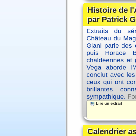
Histoire de l
par Patrick G
Extraits du sé
Château du Magne
Giani parle des 
puis Horace B
chaldéennes et 
Vega aborde l'A
conclut avec le
ceux qui ont co
brillantes co
sympathique.
Fo
Lire un extrait
Calendrier a