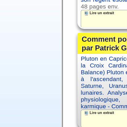
48 pages env.
Lire un extrait
Comment posi
par Patrick G
Pluton en Capric
la Croix Cardin
Balance) Pluton e
à l'ascendant,
Saturne, Uran
lunaires. Analy
physiologique, 
karmique - Comme
Lire un extrait