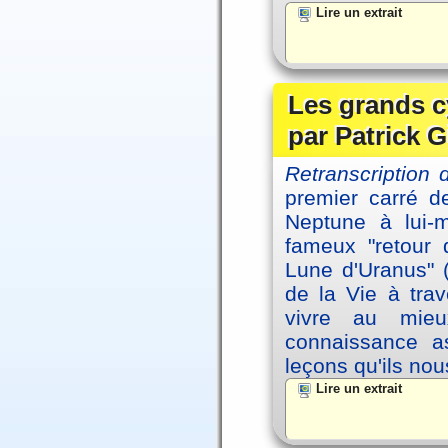
Lire un extrait
Les grands c
par Patrick G
Retranscription 
premier carré d
Neptune à lui-
fameux "retour 
Lune d'Uranus" 
de la Vie à tra
vivre au mieu
connaissance as
leçons qu'ils no
Lire un extrait