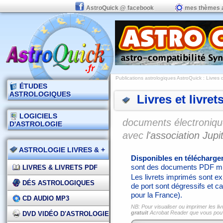
AstroQuick @ facebook
mes thèmes 
Publications astrologiques AstroQuick
: Livres 
ÉTUDES
ASTROLOGIQUES
Livres et livret
LOGICIELS
documents électronique
D'ASTROLOGIE
avec
l'association Jupit
ASTROLOGIE LIVRES & +
Disponibles en télécharg
sont des documents PDF mi
LIVRES & LIVRETS PDF
Les livrets imprimés sont exp
DÉS ASTROLOGIQUES
de port sont dégressifs et ca
pour la France).
CD AUDIO MP3
NB: Pour visualiser ou imprimer les liv
gratuit
Acrobat Reader que vous po
DVD VIDÉO D'ASTROLOGIE