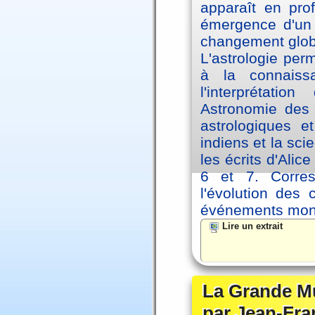
apparaît en pro
émergence d'un 
changement glob
L'astrologie per
à la connaiss
l'interprétati
Astronomie des 
astrologiques e
indiens et la sc
les écrits d'Ali
6 et 7. Corre
l'évolution des
événements mon
Lire un extrait
La Grande Mu
par Jean-Fra