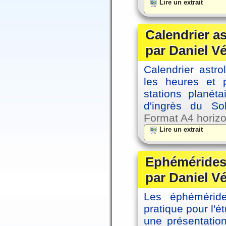
Lire un extrait
Calendrier a
par Daniel V
Calendrier astro
les heures et p
stations planéta
d'ingrès du So
Format A4 horizo
Lire un extrait
Ephémérides 
par Daniel V
Les éphémérides
pratique pour l'é
une présentation