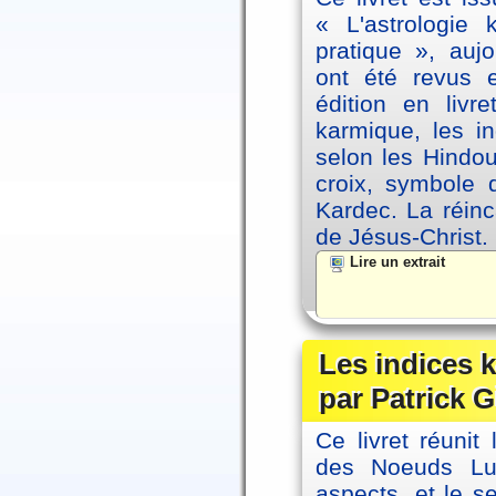
« L'astrologie
pratique », auj
ont été revus 
édition en livr
karmique, les i
selon les Hindou
croix, symbole d
Kardec. La réin
de Jésus-Christ.
Lire un extrait
Les indices
par Patrick G
Ce livret réunit
des Noeuds Lu
aspects, et le s