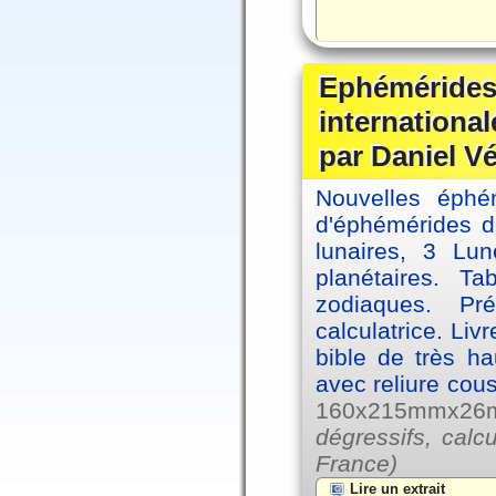
Ephémérides
internationa
par Daniel V
Nouvelles éph
d'éphémérides d
lunaires, 3 Lun
planétaires. Ta
zodiaques. Pr
calculatrice. Li
bible de très hau
avec reliure cou
160x215mmx26mm
dégressifs, calc
France)
Lire un extrait