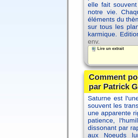
elle fait souvent
notre vie. Chaq
éléments du thèm
sur tous les pla
karmique. Editi
env.
Lire un extrait
Comment posi
par Patrick G
Saturne est l'u
souvent les tran
une apparente ri
patience, l'hum
dissonant par ra
aux Noeuds lun