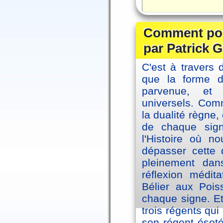
Comment posi
par Patrick G
C'est à travers 
que la forme 
parvenue, et
universels. Co
la dualité règne
de chaque sig
l'Histoire où n
dépasser cette d
pleinement dans
réflexion médi
Bélier aux Pois
chaque signe. Et
trois régents qui
son régent ésoté