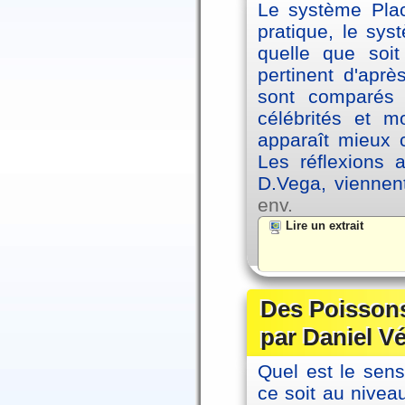
Le système Plac
pratique, le sys
quelle que soit
pertinent d'apr
sont comparés 
célébrités et 
apparaît mieux 
Les réflexions 
D.Vega, viennen
env.
Lire un extrait
Des Poissons
par Daniel V
Quel est le sen
ce soit au niveau