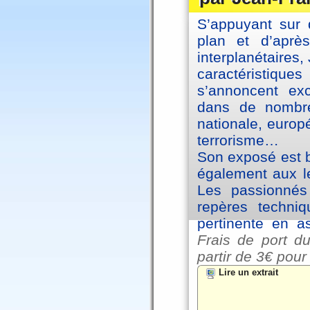
S’appuyant sur 
plan et d’aprè
interplanétaires
caractéristiqu
s’annoncent exc
dans de nombre
nationale, europ
terrorisme…
Son exposé est br
également aux le
Les passionnés 
repères techniq
pertinente en a
Frais de port du
partir de
3€ pour
Lire un extrait