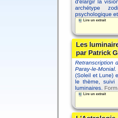
d'élargir la vis
archétype zo
psychologique et 
Lire un extrait
Les luminair
par Patrick G
Retranscription
Paray-le-Monial.
(Soleil et Lune) 
le thème, suivi
luminaires.
Forma
Lire un extrait