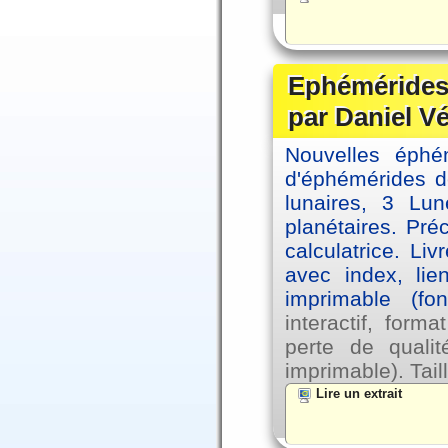
Ephémérides 
par Daniel V
Nouvelles éph
d'éphémérides d
lunaires, 3 Lun
planétaires. Pré
calculatrice. Li
avec index, lie
imprimable (fo
interactif, for
perte de qual
imprimable). Tail
Lire un extrait