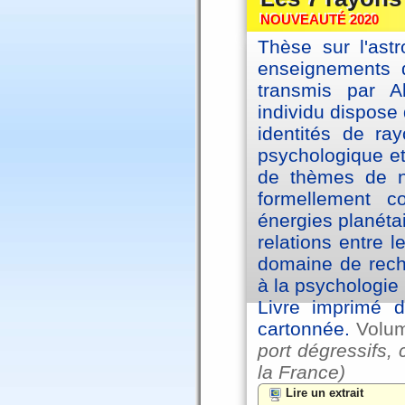
NOUVEAUTÉ 2020
Thèse sur l'astr
enseignements d
transmis par A
individu dispose 
identités de ra
psychologique et
de thèmes de na
formellement 
énergies planéta
relations entre l
domaine de reche
à la psychologie 
Livre imprimé d
cartonnée.
Volu
port dégressifs, 
la France)
Lire un extrait