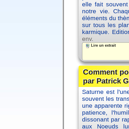
elle fait souvent
notre vie. Chaq
éléments du thèm
sur tous les pla
karmique. Editi
env.
Lire un extrait
Comment posi
par Patrick G
Saturne est l'u
souvent les tran
une apparente ri
patience, l'hum
dissonant par ra
aux Noeuds lun