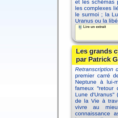
et les schémas p
les complexes li
le surmoi ; la Lu
Uranus ou la libé
Lire un extrait
Les grands c
par Patrick G
Retranscription 
premier carré d
Neptune à lui-
fameux "retour 
Lune d'Uranus" 
de la Vie à tra
vivre au mieu
connaissance as