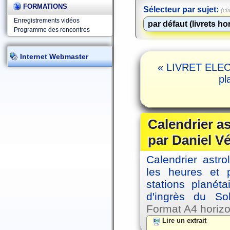
FORMATIONS
Sélecteur par sujet:
(cl
Enregistrements vidéos
Programme des rencontres
Internet Webmaster
« LIVRET ELECT
pl
Calendrier a
par Daniel V
Calendrier astro
les heures et p
stations planéta
d'ingrès du So
Format A4 horizo
Lire un extrait