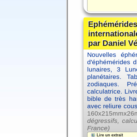
Ephémérides
internationa
par Daniel V
Nouvelles éph
d'éphémérides d
lunaires, 3 Lun
planétaires. Ta
zodiaques. Pr
calculatrice. Li
bible de très hau
avec reliure cou
160x215mmx26mm
dégressifs, calc
France)
Lire un extrait