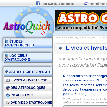
AstroQuick @ facebook
mes thèmes 
Publications astrologiques AstroQuick
: Livres 
ÉTUDES
ASTROLOGIQUES
Livres et livret
LOGICIELS
documents électronique
D'ASTROLOGIE
avec
l'association Jupit
ASTROLOGIE LIVRES & +
Disponibles en télécharg
sont des documents PDF mi
LIVRES & LIVRETS PDF
Les livrets imprimés sont exp
DÉS ASTROLOGIQUES
de port sont dégressifs et ca
pour la France).
CD AUDIO MP3
NB: Pour visualiser ou imprimer les liv
gratuit
Acrobat Reader que vous po
DVD VIDÉO D'ASTROLOGIE