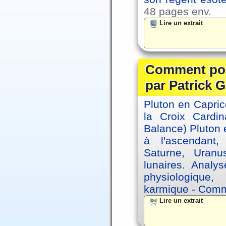
48 pages env.
Lire un extrait
Comment posi
par Patrick G
Pluton en Capric
la Croix Cardin
Balance) Pluton e
à l'ascendant,
Saturne, Uran
lunaires. Analy
physiologique, 
karmique - Comme
Lire un extrait