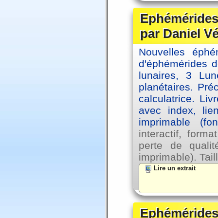
Ephémérides 
par Daniel V
Nouvelles éph
d'éphémérides d
lunaires, 3 Lun
planétaires. Pré
calculatrice. Li
avec index, lie
imprimable (fo
interactif, for
perte de qual
imprimable). Tail
Lire un extrait
Ephémérides 