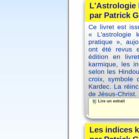
L'Astrologie
par Patrick G
Ce livret est iss
« L'astrologie
pratique », auj
ont été revus 
édition en livr
karmique, les i
selon les Hindou
croix, symbole d
Kardec. La réin
de Jésus-Christ.
Lire un extrait
Les indices