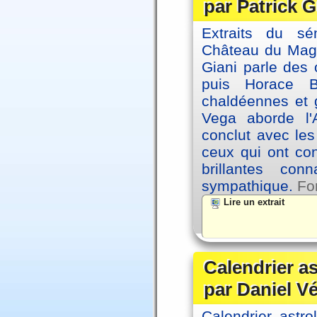
par Patrick G
Extraits du sé
Château du Magne
Giani parle des 
puis Horace B
chaldéennes et 
Vega aborde l'A
conclut avec le
ceux qui ont co
brillantes co
sympathique.
Fo
Lire un extrait
Calendrier a
par Daniel V
Calendrier astro