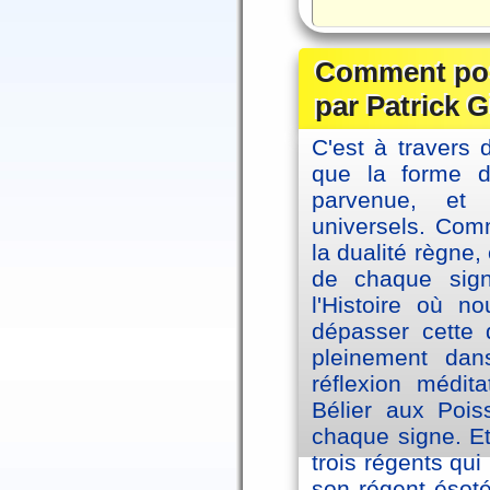
Comment posi
par Patrick G
C'est à travers 
que la forme 
parvenue, et
universels. Co
la dualité règne
de chaque sig
l'Histoire où n
dépasser cette d
pleinement dans
réflexion médi
Bélier aux Pois
chaque signe. Et
trois régents qui
son régent ésoté