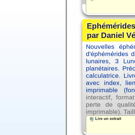
Ephémérides 
par Daniel V
Nouvelles éph
d'éphémérides d
lunaires, 3 Lun
planétaires. Pré
calculatrice. Li
avec index, lie
imprimable (fo
interactif, for
perte de qual
imprimable). Tail
Lire un extrait