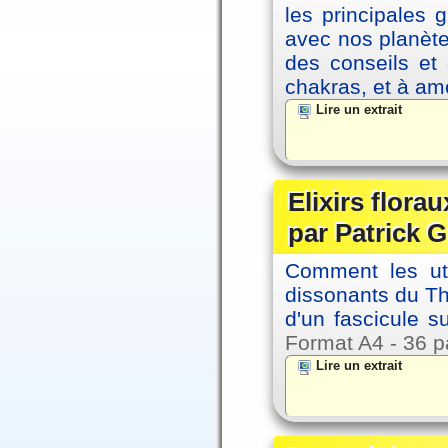
les principales
avec nos planète
des conseils et 
chakras, et à amé
Lire un extrait
Elixirs florau
par Patrick G
Comment les util
dissonants du Thè
d'un fascicule su
Format A4 - 36 p
Lire un extrait