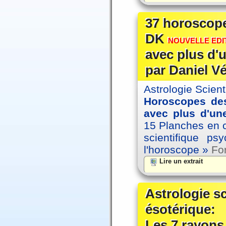
37 horoscope
DK
NOUVELLE EDIT
avec plus d'u
par Daniel V
Astrologie Scien
Horoscopes des
avec plus d'une
15 Planches en co
scientifique p
l'horoscope »
For
Lire un extrait
Astrologie s
ésotérique:
Les 7 rayons