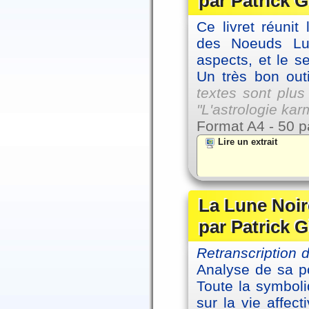
par Patrick G
Ce livret réunit
des Noeuds Lu
aspects, et le s
Un très bon outi
textes sont plus
"L'astrologie ka
Format A4 - 50 p
Lire un extrait
La Lune Noire
par Patrick G
Retranscription
Analyse de sa po
Toute la symbol
sur la vie affec