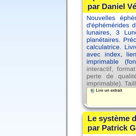
par Daniel V
Nouvelles éph
d'éphémérides d
lunaires, 3 Lun
planétaires. Pré
calculatrice. Li
avec index, lie
imprimable (fo
interactif, for
perte de qual
imprimable). Tail
Lire un extrait
Le système d
par Patrick G