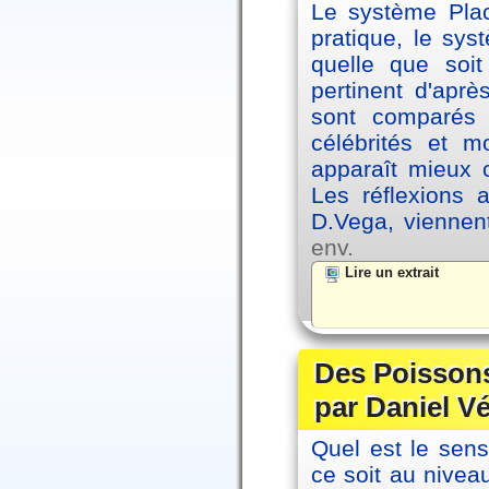
Le système Plac
pratique, le sys
quelle que soit
pertinent d'apr
sont comparés 
célébrités et 
apparaît mieux 
Les réflexions 
D.Vega, viennen
env.
Lire un extrait
Des Poissons
par Daniel V
Quel est le sen
ce soit au niveau