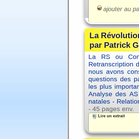
ajouter au pa
La Révolutio
par Patrick G
La RS ou Comm
Retranscription 
nous avons cons
questions des pa
les plus importa
Analyse des AS
natales - Relatio
- 45 pages env.
Lire un extrait