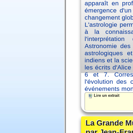
apparaît en pro
émergence d'un 
changement glob
L'astrologie per
à la connaiss
l'interprétati
Astronomie des 
astrologiques e
indiens et la sc
les écrits d'Ali
6 et 7. Corre
l'évolution des
événements mon
Lire un extrait
La Grande Mu
par Jean-Fra