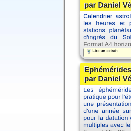
par Daniel V
Calendrier astro
les heures et p
stations planéta
d'ingrès du So
Format A4 horizo
Lire un extrait
Ephémérides 
par Daniel V
Les éphémérides
pratique pour l'é
une présentation
d'une année sur
pour la datation
multiples avec le