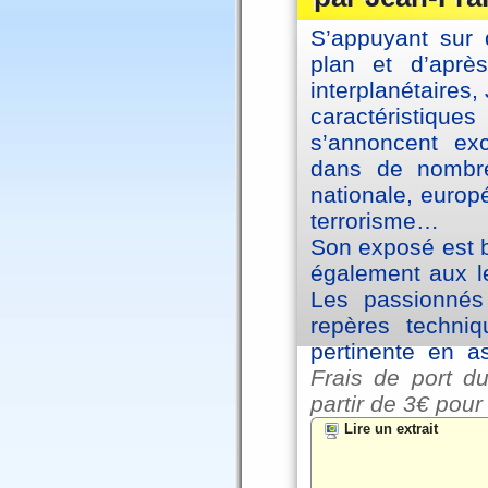
S’appuyant sur 
plan et d’aprè
interplanétaires
caractéristiqu
s’annoncent exc
dans de nombre
nationale, europ
terrorisme…
Son exposé est br
également aux le
Les passionnés 
repères techniq
pertinente en a
Frais de port du
partir de
3€ pour
Lire un extrait