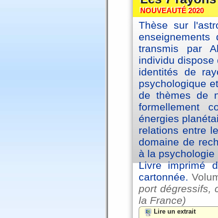
NOUVEAUTÉ 2020
Thèse sur l'astr
enseignements d
transmis par A
individu dispose 
identités de ra
psychologique et
de thèmes de na
formellement 
énergies planéta
relations entre l
domaine de reche
à la psychologie 
Livre imprimé d
cartonnée.
Volu
port dégressifs, 
la France)
Lire un extrait