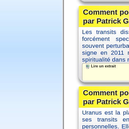
Comment posi
par Patrick G
Les transits d
forcément spec
souvent perturb
signe en 2011 m
spiritualité dans
Lire un extrait
Comment posi
par Patrick G
Uranus est la pl
ses transits 
personnelles. El