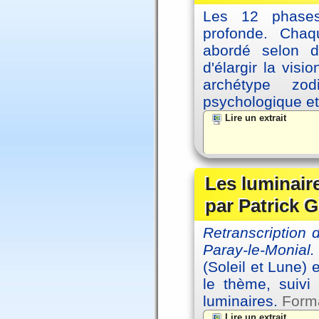
Les 12 phases 
profonde. Cha
abordé selon di
d'élargir la vis
archétype zo
psychologique et 
Lire un extrait
Les luminair
par Patrick G
Retranscription
Paray-le-Monial.
(Soleil et Lune) 
le thème, suivi
luminaires.
Forma
Lire un extrait