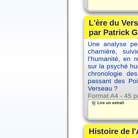
L'ère du Vers
par Patrick G
Une analyse per
charnière, sui
l’humanité, en 
sur la psyché h
chronologie de
passant des Poi
Verseau ?
Format A4 - 45 p
Lire un extrait
Histoire de l