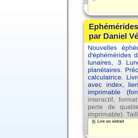
Ephémérides 
par Daniel V
Nouvelles éph
d'éphémérides d
lunaires, 3 Lun
planétaires. Pré
calculatrice. Li
avec index, lie
imprimable (fo
interactif, for
perte de qual
imprimable). Tail
Lire un extrait