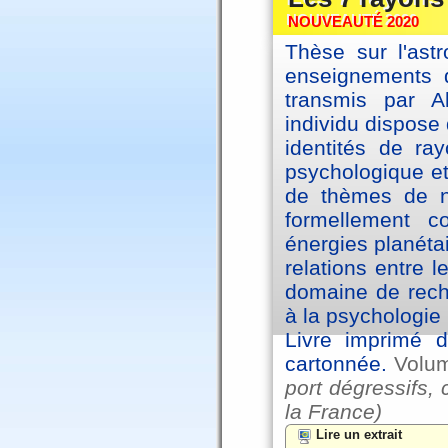
NOUVEAUTÉ 2020
Thèse sur l'astr
enseignements d
transmis par A
individu dispose 
identités de ra
psychologique et
de thèmes de na
formellement 
énergies planéta
relations entre l
domaine de reche
à la psychologie 
Livre imprimé d
cartonnée.
Volu
port dégressifs, 
la France)
Lire un extrait