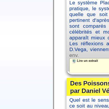
Le système Plac
pratique, le sys
quelle que soit
pertinent d'apr
sont comparés 
célébrités et 
apparaît mieux 
Les réflexions 
D.Vega, viennen
env.
Lire un extrait
Des Poissons
par Daniel V
Quel est le sen
ce soit au niveau