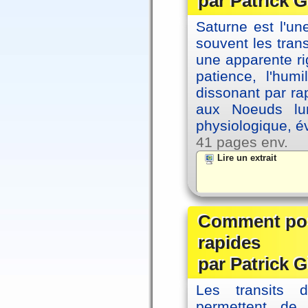
par Patrick G
Saturne est l'u
souvent les tran
une apparente ri
patience, l'hum
dissonant par ra
aux Noeuds lun
physiologique, é
41 pages env.
Lire un extrait
Comment posi
rapides
par Patrick G
Les transits 
permettent de