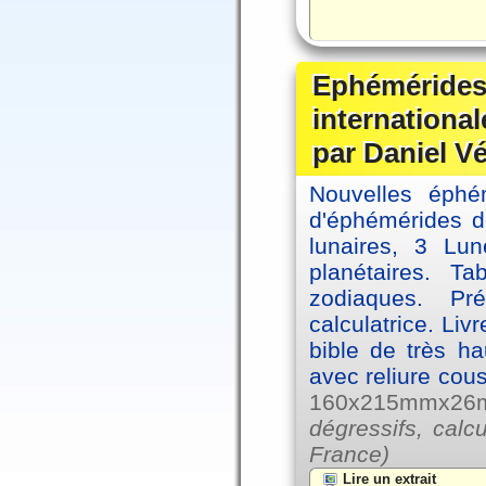
Ephémérides
internationa
par Daniel V
Nouvelles éph
d'éphémérides d
lunaires, 3 Lun
planétaires. Ta
zodiaques. Pr
calculatrice. Li
bible de très hau
avec reliure cou
160x215mmx26mm
dégressifs, calc
France)
Lire un extrait