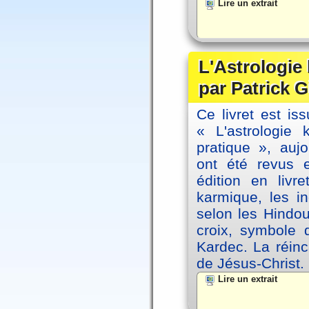
Lire un extrait
L'Astrologie
par Patrick G
Ce livret est iss
« L'astrologie
pratique », auj
ont été revus 
édition en livr
karmique, les i
selon les Hindou
croix, symbole d
Kardec. La réin
de Jésus-Christ.
Lire un extrait