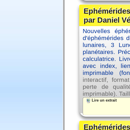
Ephémérides 
par Daniel V
Nouvelles éph
d'éphémérides d
lunaires, 3 Lun
planétaires. Pré
calculatrice. Li
avec index, lie
imprimable (fo
interactif, for
perte de qual
imprimable). Tail
Lire un extrait
Ephémérides 