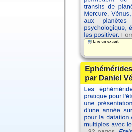
transits de plan
Mercure, Vénus, 
aux planètes 
psychologique, é
les positiver.
For
Lire un extrait
Ephémérides 
par Daniel V
Les éphémérides
pratique pour l'é
une présentation
d'une année sur
pour la datation
multiples avec l
- 32 pages.
Frai