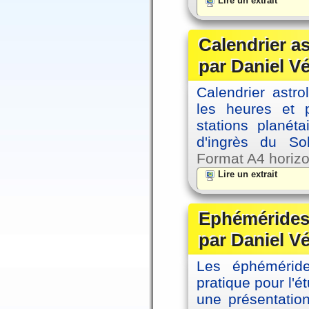
Lire un extrait
Calendrier a
par Daniel V
Calendrier astro
les heures et p
stations planéta
d'ingrès du So
Format A4 horizo
Lire un extrait
Ephémérides 
par Daniel V
Les éphémérides
pratique pour l'é
une présentation