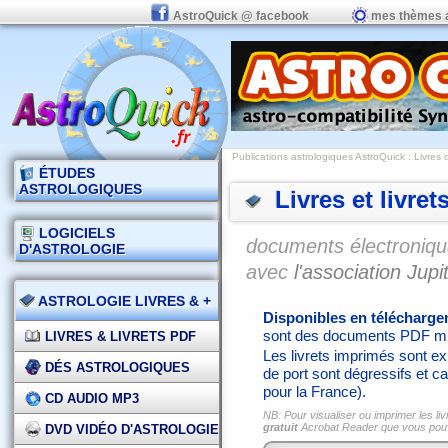
AstroQuick @ facebook
mes thèmes 
Publications astrologiques AstroQuick
: Livres 
ÉTUDES
ASTROLOGIQUES
Livres et livret
LOGICIELS
documents électronique
D'ASTROLOGIE
avec
l'association Jupit
ASTROLOGIE LIVRES & +
Disponibles en télécharg
sont des documents PDF mi
LIVRES & LIVRETS PDF
Les livrets imprimés sont exp
DÉS ASTROLOGIQUES
de port sont dégressifs et ca
pour la France).
CD AUDIO MP3
NB: Pour visualiser ou imprimer les liv
gratuit
Acrobat Reader que vous po
DVD VIDÉO D'ASTROLOGIE