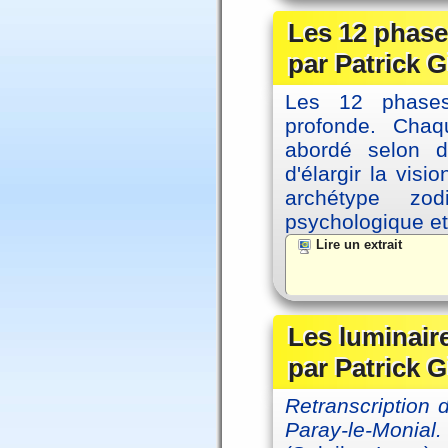
Les 12 phase
par Patrick G
Les 12 phases 
profonde. Cha
abordé selon di
d'élargir la vis
archétype zo
psychologique et 
Lire un extrait
Les luminair
par Patrick G
Retranscription
Paray-le-Monial.