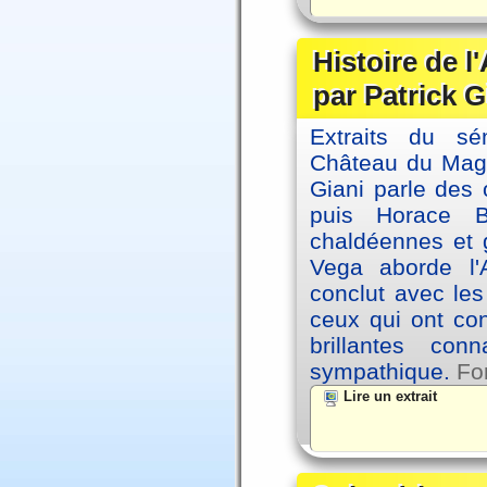
Histoire de l
par Patrick G
Extraits du sé
Château du Magne
Giani parle des 
puis Horace B
chaldéennes et 
Vega aborde l'A
conclut avec le
ceux qui ont co
brillantes co
sympathique.
Fo
Lire un extrait