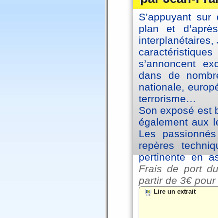
S’appuyant sur 
plan et d’aprè
interplanétaires
caractéristiqu
s’annoncent exc
dans de nombre
nationale, europ
terrorisme…
Son exposé est br
également aux le
Les passionnés 
repères techniq
pertinente en a
Frais de port du
partir de
3€ pour
Lire un extrait