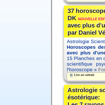
37 horoscope
DK
NOUVELLE EDIT
avec plus d'u
par Daniel V
Astrologie Scien
Horoscopes des
avec plus d'une
15 Planches en co
scientifique p
l'horoscope »
For
Lire un extrait
Astrologie s
ésotérique:
Les 7 rayons