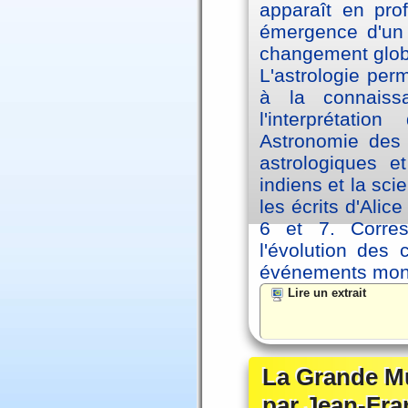
apparaît en pro
émergence d'un 
changement glob
L'astrologie per
à la connaiss
l'interprétati
Astronomie des 
astrologiques e
indiens et la sc
les écrits d'Ali
6 et 7. Corre
l'évolution des
événements mon
Lire un extrait
La Grande Mu
par Jean-Fra