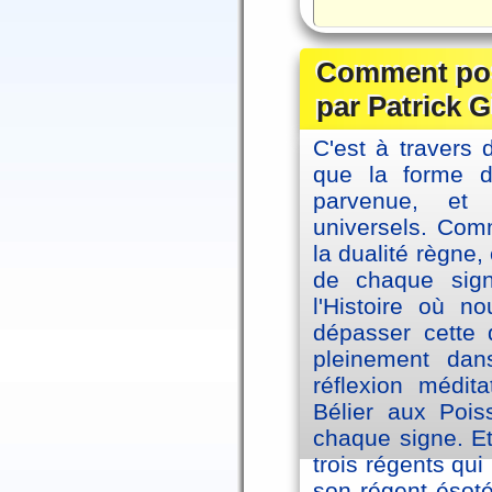
Comment posi
par Patrick G
C'est à travers 
que la forme 
parvenue, et
universels. Co
la dualité règne
de chaque sig
l'Histoire où n
dépasser cette d
pleinement dans
réflexion médi
Bélier aux Pois
chaque signe. Et
trois régents qui
son régent ésoté