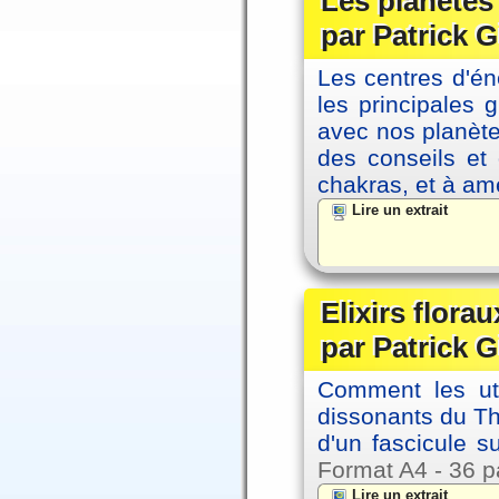
Les planètes 
par Patrick G
Les centres d'én
les principales
avec nos planète
des conseils et 
chakras, et à amé
Lire un extrait
Elixirs florau
par Patrick G
Comment les util
dissonants du Thè
d'un fascicule su
Format A4 - 36 p
Lire un extrait