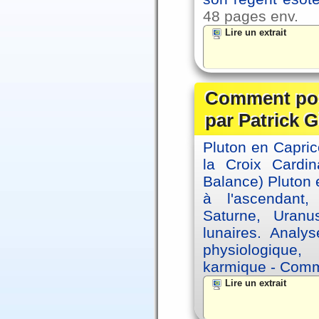
48 pages env.
Lire un extrait
Comment posi
par Patrick G
Pluton en Capric
la Croix Cardin
Balance) Pluton e
à l'ascendant,
Saturne, Uran
lunaires. Analy
physiologique, 
karmique - Comme
Lire un extrait