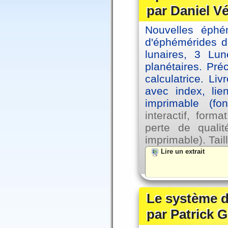
par Daniel V
Nouvelles éph
d'éphémérides d
lunaires, 3 Lun
planétaires. Pré
calculatrice. Li
avec index, lie
imprimable (fo
interactif, for
perte de qual
imprimable). Tail
Lire un extrait
Le système d
par Patrick G