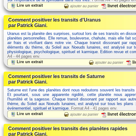
Lire un extrait
livret électr
ajouter au panier
Comment positiver les transits d'Uranus
par Patrick Giani.
Uranus est la planète des surprises, surtout lors de ses transits en dis
planètes personnelles. Elle remue, bouleverse, chahute, mais elle fait s
air frais et vivifiant dans notre vie. Chaque transit dissonant par rap
éléments du thème, du Soleil aux Noeuds lunaires, est analysé sur t
physiologique, psychologique, spirituel et karmique. Edition revue et c
A4 - 44 pages env.
Lire un extrait
li
ajouter au panier
Comment positiver les transits de Saturne
par Patrick Giani.
Saturne est l'une des planètes dont nous redoutons souvent les transits
Et pourtant, sous une apparente rigidité, cette planète nous appre
l'humilité et la sagesse. Chaque transit dissonant par rapport aux aut
thème, du Soleil aux Noeuds lunaires, est analysé sur tous les plans :
événementiel, spirituel et karmique.
Format A4 - 41 pages env.
Lire un extrait
livret électr
ajouter au panier
Comment positiver les transits des planètes rapides
par Patrick Giani.