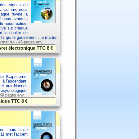
 des signes du
els. Comme nous
aque révèle la
où nous avons la
de nous réaliser
ative sur chaque
d la dualité de
nts qui le gouvernent : le maître
rmat A4 - 48 pages env.
vret électronique TTC
8 €
le (Capricorne,
, à l'ascendant,
l et aux Noeuds
, psychologique,
 49 pages env.
onique TTC
8 €
es, mais ils se
11 met l'accent
v.