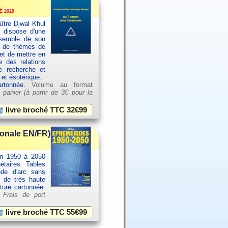
 2020
ître Djwal Khul
u dispose d'une
ensemble de son
es de thèmes de
et de mettre en
e des relations
e recherche et
 et ésotérique.
artonnée.
Volume au format
 panier (à partir de
3€ pour la
livre broché TTC
32€99
ionale EN/FR)
an 1950 à 2050
étaires. Tables
nde d'arc sans
e de très haute
rture cartonnée.
.
Frais de port
livre broché TTC
55€99