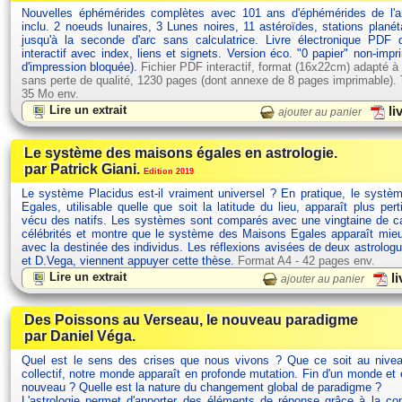
Nouvelles éphémérides complètes avec 101 ans d'éphémérides de l'
inclu. 2 noeuds lunaires, 3 Lunes noires, 11 astéroïdes, stations planét
jusqu'à la seconde d'arc sans calculatrice. Livre électronique PDF
interactif avec index, liens et signets. Version éco. "0 papier" non-impr
d'impression bloquée).
Fichier PDF interactif, format (16x22cm) adapté à
sans perte de qualité, 1230 pages (dont annexe de 8 pages imprimable). Ta
35 Mo env.
Lire un extrait
li
ajouter au panier
Le système des maisons égales en astrologie.
par Patrick Giani.
Edition 2019
Le système Placidus est-il vraiment universel ? En pratique, le syst
Egales, utilisable quelle que soit la latitude du lieu, apparaît plus pert
vécu des natifs. Les systèmes sont comparés avec une vingtaine de ca
célébrités et montre que le système des Maisons Egales apparaît mie
avec la destinée des individus. Les réflexions avisées de deux astrolog
et D.Vega, viennent appuyer cette thèse.
Format A4 - 42 pages env.
Lire un extrait
li
ajouter au panier
Des Poissons au Verseau, le nouveau paradigme
par Daniel Véga.
Quel est le sens des crises que nous vivons ? Que ce soit au nivea
collectif, notre monde apparaît en profonde mutation. Fin d'un monde et
nouveau ? Quelle est la nature du changement global de paradigme ?
L'astrologie permet d'apporter des éléments de réponse grâce à la c