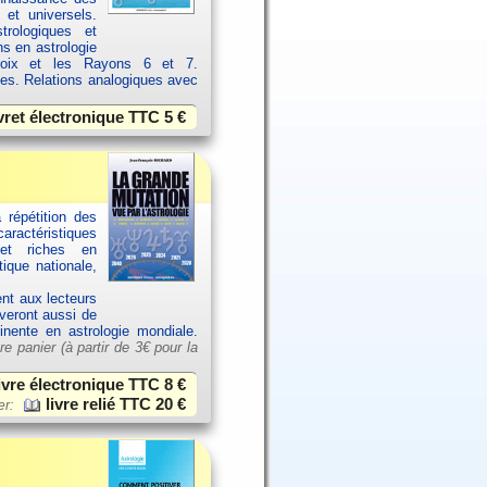
 et universels.
rologiques et
ns en astrologie
croix et les Rayons 6 et 7.
ces. Relations analogiques avec
vret électronique TTC
5 €
 répétition des
aractéristiques
et riches en
ique nationale,
ent aux lecteurs
uveront aussi de
tinente en astrologie mondiale.
re panier (à partir de
3€ pour la
ivre électronique TTC
8 €
livre relié TTC
20 €
er: