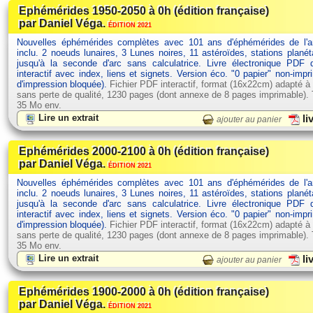
Ephémérides 1950-2050 à 0h (édition française)
par Daniel Véga.
ÉDITION 2021
Nouvelles éphémérides complètes avec 101 ans d'éphémérides de l'
inclu. 2 noeuds lunaires, 3 Lunes noires, 11 astéroïdes, stations planét
jusqu'à la seconde d'arc sans calculatrice. Livre électronique PDF
interactif avec index, liens et signets. Version éco. "0 papier" non-impr
d'impression bloquée).
Fichier PDF interactif, format (16x22cm) adapté à
sans perte de qualité, 1230 pages (dont annexe de 8 pages imprimable). Ta
35 Mo env.
Lire un extrait
li
ajouter au panier
Ephémérides 2000-2100 à 0h (édition française)
par Daniel Véga.
ÉDITION 2021
Nouvelles éphémérides complètes avec 101 ans d'éphémérides de l'
inclu. 2 noeuds lunaires, 3 Lunes noires, 11 astéroïdes, stations planét
jusqu'à la seconde d'arc sans calculatrice. Livre électronique PDF
interactif avec index, liens et signets. Version éco. "0 papier" non-impr
d'impression bloquée).
Fichier PDF interactif, format (16x22cm) adapté à
sans perte de qualité, 1230 pages (dont annexe de 8 pages imprimable). Ta
35 Mo env.
Lire un extrait
li
ajouter au panier
Ephémérides 1900-2000 à 0h (édition française)
par Daniel Véga.
ÉDITION 2021