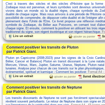
C'est à travers des siècles et des siècles d'Histoire que la forme
Zodiaque nous est parvenue, et leurs symboles sont devenus univers
vivons dans un monde où la dualité règne, chaque symbole du Zodi
dualité de chaque signe. Mais nous arrivons à une période de l'Histoire 
possibilité de comprendre, de dépasser cette dualité et de l'intégrer afin 
pleinement dans l'Unité de l'Etre. Ce livret propose une réflexion médit
symbole du Zodiaque, du Bélier aux Poissons, en cernant tout d'abor
chaque signe. Et ensuite, comment la positiver en utilisant les trois rége
traditionnel du signe, son régent ésotérique et son régent hiérarchique.
Fo
Lire un extrait
li
ajouter au panier
Comment positiver les transits de Pluton
par Patrick Giani.
Pluton en Capricorne (2008-2023) pour les signes de la Croix Cardina
Bélier, Cancer et Balance) Pluton en transit dissonant à la Lune natale
Mercure, Vénus, Mars, Jupiter, Saturne, Uranus, Neptune, Pluton nata
lunaires. Analyse pour chacun de ces transits sur le plan physiologique
événementiel, spirituel et karmique - Comment les positiver.
Format A4 -
Lire un extrait
livret électr
ajouter au panier
Comment positiver les transits de Neptune
par Patrick Giani.
Les transits dissonants de Neptune ne sont pas forcément spectaculair
révèlent souvent perturbants. Le retour de Neptune dans son signe en 20
sur l'importance de la spiritualité dans nos vies.
Format A4 - 43 pages en