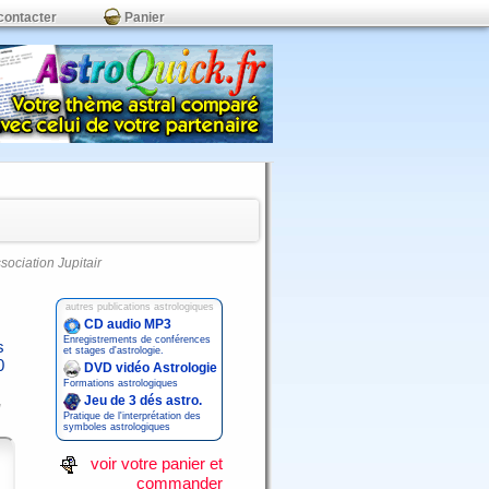
contacter
Panier
ssociation Jupitair
autres publications astrologiques
CD audio MP3
Enregistrements de conférences
s
et stages d'astrologie.
0
DVD vidéo Astrologie
Formations astrologiques
Jeu de 3 dés astro.
Pratique de l'interprétation des
symboles astrologiques
voir votre panier et
commander