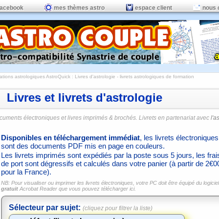
facebook
mes thèmes astro
espace client
nous 
ations astrologiques AstroQuick
: Livres d'astrologie - livrets astrologiques de formation
Livres et livrets d'astrologie
cuments électroniques et livres imprimés & brochés. Livrets en partenariat avec
l'a
Disponibles en téléchargement immédiat
, les livrets électroniques
sont des documents PDF mis en page en couleurs.
Les livrets imprimés sont expédiés par la poste sous 5 jours, les frai
de port sont dégressifs et calculés dans votre panier (à partir de 2€0
pour la France).
NB: Pour visualiser ou imprimer les livrets électroniques, votre PC doit être équipé du logiciel
gratuit
Acrobat Reader que vous pouvez
télécharger ici.
Sélecteur par sujet:
(cliquez pour filtrer la liste)