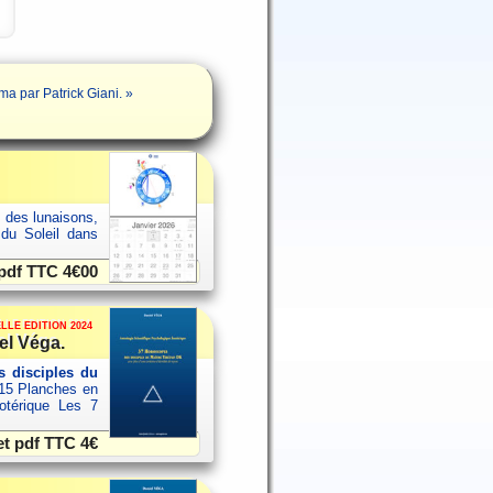
a par Patrick Giani. »
s des lunaisons,
 du Soleil dans
 pdf TTC
4€00
LLE EDITION 2024
el Véga.
 disciples du
15 Planches en
sotérique Les 7
et pdf TTC
4€