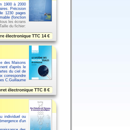
an 1900 à 2000
aires. Précision
 de 1230 pages
imable (fonction
 tous les écrans
ille du fichier:
vre électronique TTC
14 €
ème des Maisons
inent d'après le
rtes du ciel de
ux correspondre
ues C.Guillaume
vret électronique TTC
8 €
u individuel ou
 émergence d'un
onnaissance des