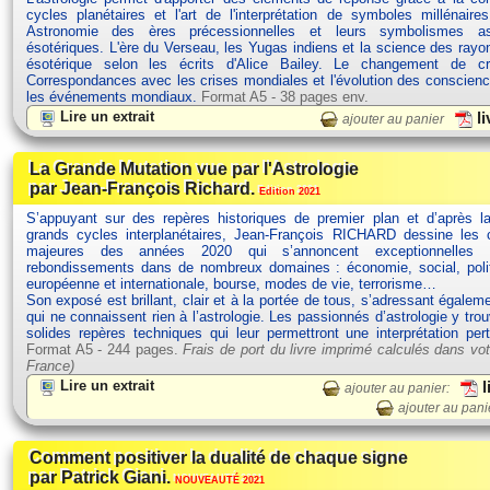
cycles planétaires et l'art de l'interprétation de symboles millénaires
Astronomie des ères précessionnelles et leurs symbolismes ast
ésotériques. L'ère du Verseau, les Yugas indiens et la science des rayo
ésotérique selon les écrits d'Alice Bailey. Le changement de 
Correspondances avec les crises mondiales et l'évolution des conscien
les événements mondiaux.
Format A5 - 38 pages env.
Lire un extrait
li
ajouter au panier
La Grande Mutation vue par l'Astrologie
par Jean-François Richard.
Edition 2021
S’appuyant sur des repères historiques de premier plan et d’après la
grands cycles interplanétaires, Jean-François RICHARD dessine les c
majeures des années 2020 qui s’annoncent exceptionnelles 
rebondissements dans de nombreux domaines : économie, social, polit
européenne et internationale, bourse, modes de vie, terrorisme…
Son exposé est brillant, clair et à la portée de tous, s’adressant égalem
qui ne connaissent rien à l’astrologie. Les passionnés d’astrologie y tro
solides repères techniques qui leur permettront une interprétation per
Format A5 - 244 pages.
Frais de port du livre imprimé calculés dans vot
France)
Lire un extrait
l
ajouter au panier:
ajouter au pani
Comment positiver la dualité de chaque signe
par Patrick Giani.
NOUVEAUTÉ 2021