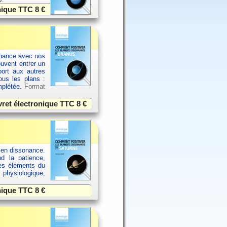
onique TTC
8 €
sonance avec nos
ouvent entrer un
port aux autres
ous les plans :
omplétée.
Format
vret électronique TTC
8 €
 en dissonance.
nd la patience,
res éléments du
 physiologique,
onique TTC
8 €