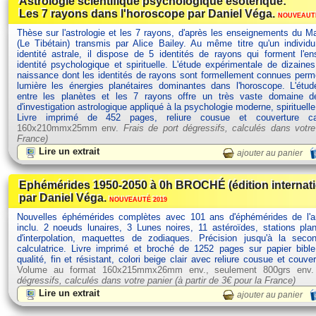
Astrologie scientifique psychologique ésotérique:
Les 7 rayons dans l'horoscope par Daniel Véga.
NOUVEAUTÉ
Thèse sur l'astrologie et les 7 rayons, d'après les enseignements du Ma
(Le Tibétain) transmis par Alice Bailey. Au même titre qu'un individ
identité astrale, il dispose de 5 identités de rayons qui forment l'
identité psychologique et spirituelle. L'étude expérimentale de dizain
naissance dont les identités de rayons sont formellement connues perm
lumière les énergies planétaires dominantes dans l'horoscope. L'étud
entre les planètes et les 7 rayons offre un très vaste domaine d
d'investigation astrologique appliqué à la psychologie moderne, spirituelle
Livre imprimé de 452 pages, reliure cousue et couverture c
160x210mmx25mm env.
Frais de port dégressifs, calculés dans votre
France)
Lire un extrait
ajouter au panier
Ephémérides 1950-2050 à 0h BROCHÉ (édition internat
par Daniel Véga.
NOUVEAUTÉ 2019
Nouvelles éphémérides complètes avec 101 ans d'éphémérides de l'
inclu. 2 noeuds lunaires, 3 Lunes noires, 11 astéroïdes, stations plan
d'interpolation, maquettes de zodiaques. Précision jusqu'à la seco
calculatrice. Livre imprimé et broché de 1252 pages sur papier bibl
qualité, fin et résistant, colori beige clair avec reliure cousue et couve
Volume au format 160x215mmx26mm env., seulement 800grs env
dégressifs, calculés dans votre panier (à partir de
3€ pour la France)
Lire un extrait
ajouter au panier