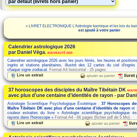
« LIVRET ELECTRONIQUE L'Astrologie karmique et les lois du karm
est ajouté à votre
panier
.
Calendrier astrologique 2026
par Daniel Véga.
NOUVEAUTÉ 2025
Calendrier astrologique 2026 avec les jours fériés, les heures et position
ingrès et stations planétaires, illustré des 12 cartes du ciel d'ingrès
chaque signe zodiacal.
Format A4 horizontal - 25 pages.
Lire un extrait
livret
ajouter au panier
37 horoscopes des disciples du Maître Tibétain DK
NOUVE
avec plus d'une centaine d'identités de rayon - par Dani
Astrologie Scientifique Psychologique Ésotérique :
37 Horoscopes des
Maître Tibétain DK avec plus d'une centaine d'identités de rayon
et 
couleur extraites du livre « Astrologie scientifique psychologique é
rayons dans l'horoscope »
Format A4 - 66 pages (fichier pdf de 5 Mo).
Lire un extrait
livr
ajouter au panier