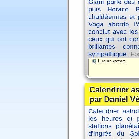
Giani parle des 
puis Horace B
chaldéennes et 
Vega aborde l'A
conclut avec le
ceux qui ont co
brillantes co
sympathique.
Fo
Lire un extrait
Calendrier a
par Daniel V
Calendrier astro
les heures et p
stations planéta
d'ingrès du So