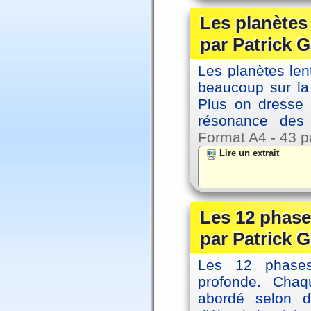
Les planètes
par Patrick G
Les planètes le
beaucoup sur la 
Plus on dresse
résonance des 
Format A4 - 43 p
Lire un extrait
Les 12 phase
par Patrick G
Les 12 phases 
profonde. Cha
abordé selon di