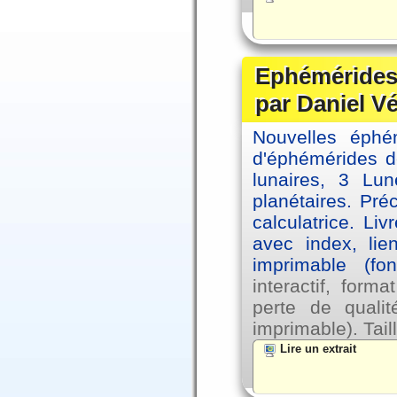
Ephémérides 
par Daniel V
Nouvelles éph
d'éphémérides d
lunaires, 3 Lun
planétaires. Pré
calculatrice. Li
avec index, lie
imprimable (fo
interactif, for
perte de qual
imprimable). Tail
Lire un extrait