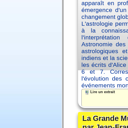
apparaît en pro
émergence d'un 
changement glob
L'astrologie per
à la connaiss
l'interprétati
Astronomie des 
astrologiques e
indiens et la sc
les écrits d'Ali
6 et 7. Corre
l'évolution des
événements mon
Lire un extrait
La Grande Mu
par Jean-Fra