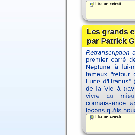
Lire un extrait
Les grands c
par Patrick G
Retranscription 
premier carré d
Neptune à lui-
fameux "retour 
Lune d'Uranus" 
de la Vie à tra
vivre au mieu
connaissance as
leçons qu'ils no
Lire un extrait