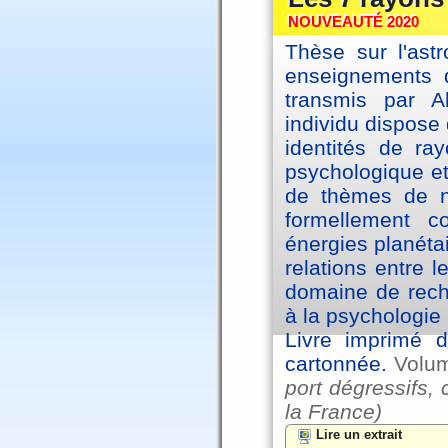
NOUVEAUTÉ 2020
Thèse sur l'astr
enseignements d
transmis par A
individu dispose 
identités de ra
psychologique et
de thèmes de na
formellement 
énergies planéta
relations entre l
domaine de reche
à la psychologie 
Livre imprimé d
cartonnée.
Volu
port dégressifs, 
la France)
Lire un extrait