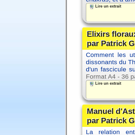
Lire un extrait
Elixirs florau
par Patrick G
Comment les util
dissonants du Thè
d'un fascicule su
Format A4 - 36 p
Lire un extrait
Manuel d'Ast
par Patrick G
La relation en