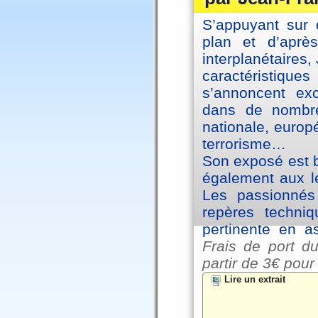
S’appuyant sur 
plan et d’aprè
interplanétaires
caractéristiqu
s’annoncent exc
dans de nombre
nationale, europ
terrorisme…
Son exposé est br
également aux le
Les passionnés 
repères techniq
pertinente en a
Frais de port du
partir de
3€ pour
Lire un extrait