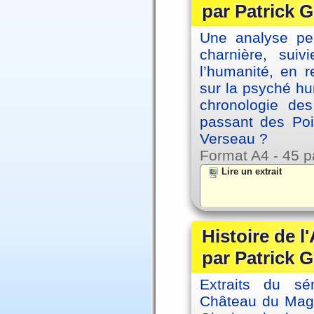
par Patrick G
Une analyse per
charnière, sui
l’humanité, en 
sur la psyché h
chronologie de
passant des Poi
Verseau ?
Format A4 - 45 p
Lire un extrait
Histoire de l
par Patrick G
Extraits du sé
Château du Magne