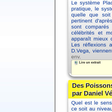
Le système Plac
pratique, le sys
quelle que soit
pertinent d'apr
sont comparés 
célébrités et 
apparaît mieux 
Les réflexions 
D.Vega, viennen
env.
Lire un extrait
Des Poissons
par Daniel V
Quel est le sen
ce soit au niveau