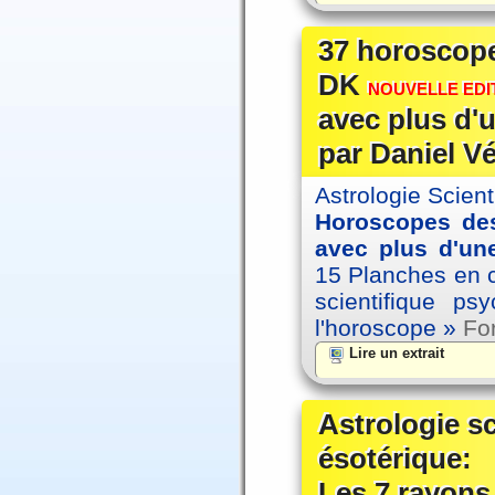
37 horoscope
DK
NOUVELLE EDIT
avec plus d'u
par Daniel V
Astrologie Scien
Horoscopes des
avec plus d'une
15 Planches en co
scientifique p
l'horoscope »
For
Lire un extrait
Astrologie s
ésotérique:
Les 7 rayons