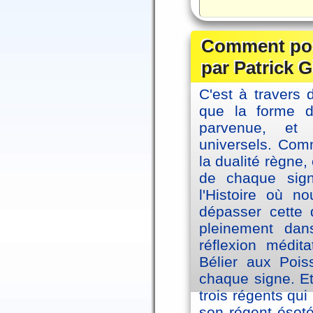
Comment posi
par Patrick G
C'est à travers 
que la forme 
parvenue, et
universels. Co
la dualité règne
de chaque sig
l'Histoire où n
dépasser cette d
pleinement dans
réflexion médi
Bélier aux Pois
chaque signe. Et
trois régents qui
son régent ésoté