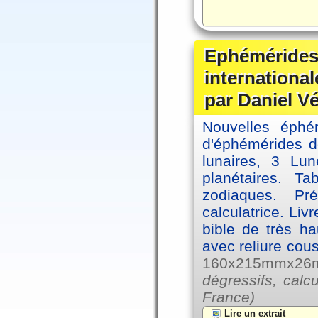
Ephémérides
internationa
par Daniel V
Nouvelles éph
d'éphémérides d
lunaires, 3 Lun
planétaires. Ta
zodiaques. Pr
calculatrice. Li
bible de très hau
avec reliure cou
160x215mmx26mm
dégressifs, calc
France)
Lire un extrait