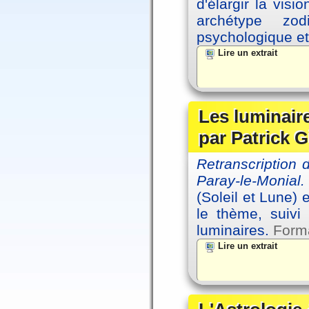
d'élargir la vis
archétype zo
psychologique et 
Lire un extrait
Les luminair
par Patrick G
Retranscription
Paray-le-Monial.
(Soleil et Lune) 
le thème, suivi
luminaires.
Forma
Lire un extrait