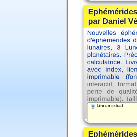
Ephémérides 
par Daniel V
Nouvelles éph
d'éphémérides d
lunaires, 3 Lun
planétaires. Pré
calculatrice. Li
avec index, lie
imprimable (fo
interactif, for
perte de qual
imprimable). Tail
Lire un extrait
Ephémérides 