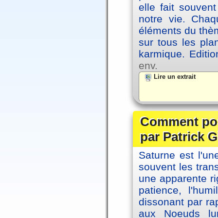
elle fait souvent
notre vie. Chaq
éléments du thèm
sur tous les pla
karmique. Editi
env.
Lire un extrait
Comment posi
par Patrick G
Saturne est l'u
souvent les tran
une apparente ri
patience, l'hum
dissonant par ra
aux Noeuds lun