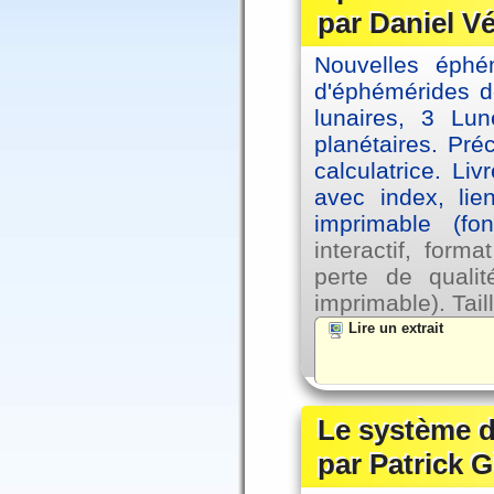
par Daniel V
Nouvelles éph
d'éphémérides d
lunaires, 3 Lun
planétaires. Pré
calculatrice. Li
avec index, lie
imprimable (fo
interactif, for
perte de qual
imprimable). Tail
Lire un extrait
Le système d
par Patrick G