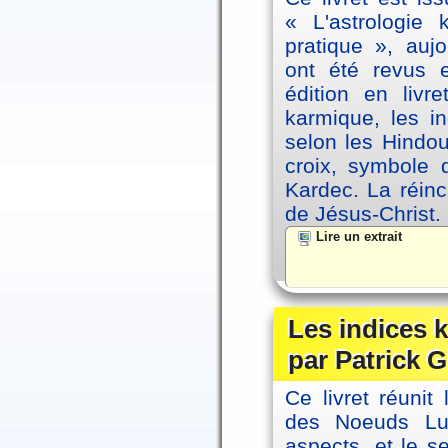
« L'astrologie
pratique », auj
ont été revus 
édition en livr
karmique, les i
selon les Hindou
croix, symbole d
Kardec. La réin
de Jésus-Christ.
Lire un extrait
Les indices
par Patrick G
Ce livret réunit
des Noeuds Lu
aspects, et le s