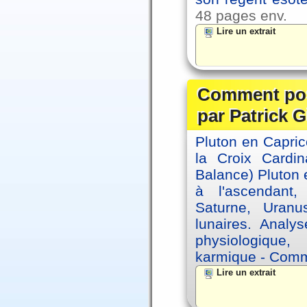
48 pages env.
Lire un extrait
Comment posi
par Patrick G
Pluton en Capric
la Croix Cardin
Balance) Pluton e
à l'ascendant,
Saturne, Uran
lunaires. Analy
physiologique, 
karmique - Comme
Lire un extrait