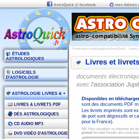
AstroQuick @ facebook
mes thèmes 
Publications astrologiques AstroQuick
: Livres 
ÉTUDES
ASTROLOGIQUES
Livres et livret
LOGICIELS
documents électronique
D'ASTROLOGIE
avec
l'association Jupit
ASTROLOGIE LIVRES & +
Disponibles en télécharg
sont des documents PDF mi
LIVRES & LIVRETS PDF
Les livrets imprimés sont exp
DÉS ASTROLOGIQUES
de port sont dégressifs et ca
pour la France).
CD AUDIO MP3
NB: Pour visualiser ou imprimer les liv
gratuit
Acrobat Reader que vous po
DVD VIDÉO D'ASTROLOGIE