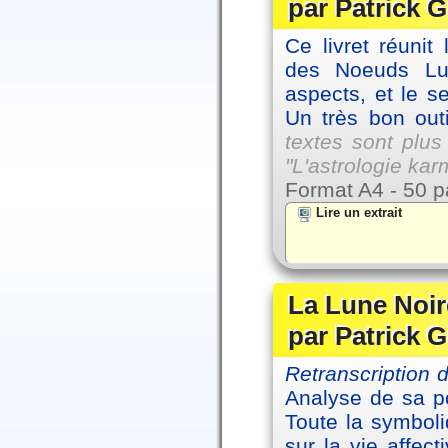
par Patrick G
Ce livret réunit
des Noeuds Lu
aspects, et le s
Un très bon outi
textes sont plus
"L'astrologie ka
Format A4 - 50 p
Lire un extrait
La Lune Noire
par Patrick G
Retranscription
Analyse de sa po
Toute la symbol
sur la vie affec