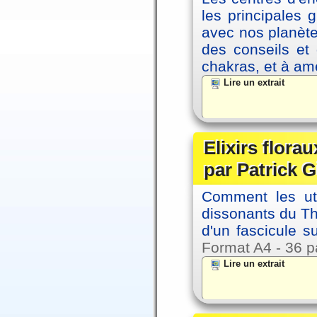
les principales
avec nos planète
des conseils et 
chakras, et à amé
Lire un extrait
Elixirs florau
par Patrick G
Comment les util
dissonants du Thè
d'un fascicule su
Format A4 - 36 p
Lire un extrait