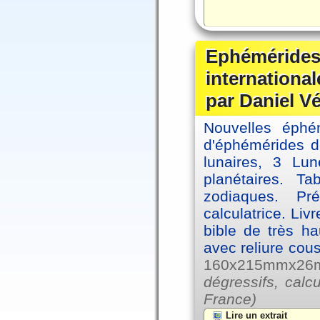
Ephémérides
internationa
par Daniel V
Nouvelles éph
d'éphémérides d
lunaires, 3 Lun
planétaires. Ta
zodiaques. Pr
calculatrice. Li
bible de très hau
avec reliure cou
160x215mmx26mm
dégressifs, calc
France)
Lire un extrait