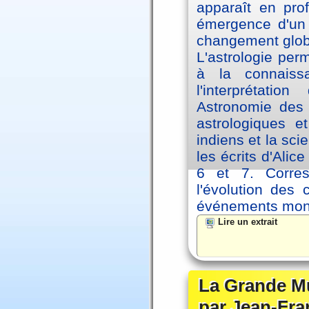
apparaît en pro
émergence d'un 
changement glob
L'astrologie per
à la connaiss
l'interprétati
Astronomie des 
astrologiques e
indiens et la sc
les écrits d'Ali
6 et 7. Corre
l'évolution des
événements mon
Lire un extrait
La Grande Mu
par Jean-Fra