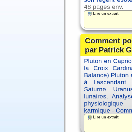
48 pages env.
Lire un extrait
Comment posi
par Patrick G
Pluton en Capric
la Croix Cardin
Balance) Pluton e
à l'ascendant,
Saturne, Uran
lunaires. Analy
physiologique, 
karmique - Comme
Lire un extrait