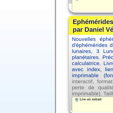
Ephémérides 
par Daniel V
Nouvelles éph
d'éphémérides d
lunaires, 3 Lun
planétaires. Pré
calculatrice. Li
avec index, lie
imprimable (fo
interactif, for
perte de qual
imprimable). Tail
Lire un extrait