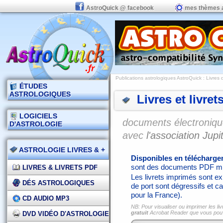
AstroQuick @ facebook
mes thèmes 
Publications astrologiques AstroQuick
: Livres 
ÉTUDES
ASTROLOGIQUES
Livres et livret
LOGICIELS
documents électronique
D'ASTROLOGIE
avec
l'association Jupit
ASTROLOGIE LIVRES & +
Disponibles en télécharg
sont des documents PDF mi
LIVRES & LIVRETS PDF
Les livrets imprimés sont exp
DÉS ASTROLOGIQUES
de port sont dégressifs et ca
pour la France).
CD AUDIO MP3
NB: Pour visualiser ou imprimer les liv
gratuit
Acrobat Reader que vous po
DVD VIDÉO D'ASTROLOGIE