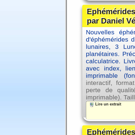
Ephémérides 
par Daniel V
Nouvelles éph
d'éphémérides d
lunaires, 3 Lun
planétaires. Pré
calculatrice. Li
avec index, lie
imprimable (fo
interactif, for
perte de qual
imprimable). Tail
Lire un extrait
Ephémérides 