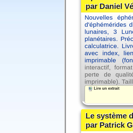
par Daniel V
Nouvelles éph
d'éphémérides d
lunaires, 3 Lun
planétaires. Pré
calculatrice. Li
avec index, lie
imprimable (fo
interactif, for
perte de qual
imprimable). Tail
Lire un extrait
Le système d
par Patrick G