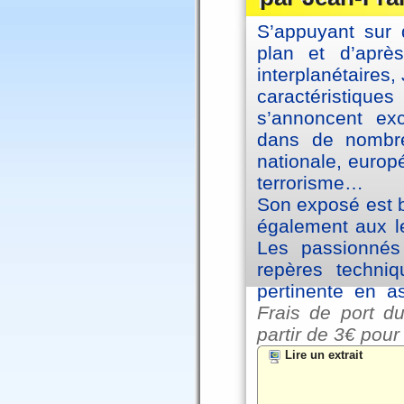
S’appuyant sur 
plan et d’aprè
interplanétaires
caractéristiqu
s’annoncent exc
dans de nombre
nationale, europ
terrorisme…
Son exposé est br
également aux le
Les passionnés 
repères techniq
pertinente en a
Frais de port du
partir de
3€ pour
Lire un extrait