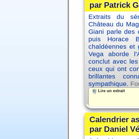
par Patrick G
Extraits du sé
Château du Magne
Giani parle des 
puis Horace B
chaldéennes et 
Vega aborde l'A
conclut avec le
ceux qui ont co
brillantes co
sympathique.
Fo
Lire un extrait
Calendrier a
par Daniel V