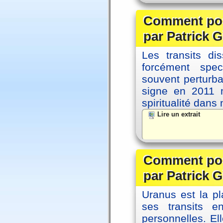
Comment posi
par Patrick G
Les transits d
forcément spec
souvent perturb
signe en 2011 m
spiritualité dans
Lire un extrait
Comment posi
par Patrick G
Uranus est la pl
ses transits 
personnelles. El