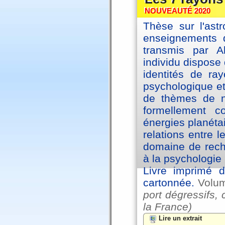
NOUVEAUTÉ 2020
Thèse sur l'astr
enseignements d
transmis par A
individu dispose 
identités de ra
psychologique et
de thèmes de na
formellement 
énergies planéta
relations entre l
domaine de reche
à la psychologie 
Livre imprimé d
cartonnée.
Volu
port dégressifs, 
la France)
Lire un extrait