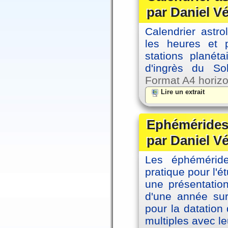
par Daniel V
Calendrier astro
les heures et p
stations planéta
d'ingrès du So
Format A4 horizo
Lire un extrait
Ephémérides 
par Daniel V
Les éphémérides
pratique pour l'é
une présentation
d'une année sur
pour la datation
multiples avec le