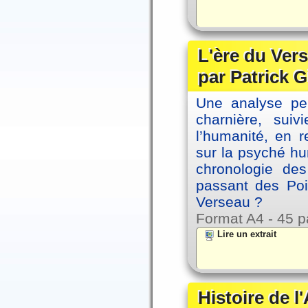
L'ère du Vers
par Patrick G
Une analyse per
charnière, sui
l’humanité, en 
sur la psyché h
chronologie de
passant des Poi
Verseau ?
Format A4 - 45 p
Lire un extrait
Histoire de l