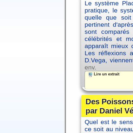
Le système Plac
pratique, le sys
quelle que soit
pertinent d'apr
sont comparés 
célébrités et 
apparaît mieux 
Les réflexions 
D.Vega, viennen
env.
Lire un extrait
Des Poissons
par Daniel V
Quel est le sen
ce soit au niveau