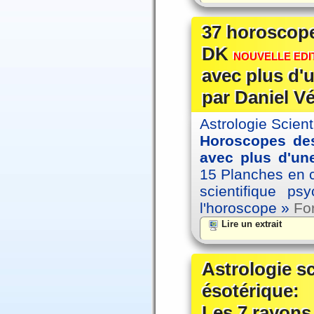
37 horoscope
DK
NOUVELLE EDIT
avec plus d'u
par Daniel V
Astrologie Scien
Horoscopes des
avec plus d'une
15 Planches en co
scientifique p
l'horoscope »
For
Lire un extrait
Astrologie s
ésotérique:
Les 7 rayons