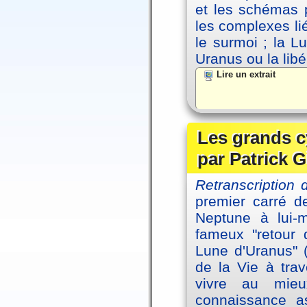
et les schémas p
les complexes li
le surmoi ; la Lu
Uranus ou la libé
Lire un extrait
Les grands c
par Patrick G
Retranscription 
premier carré d
Neptune à lui-
fameux "retour 
Lune d'Uranus" 
de la Vie à tra
vivre au mieu
connaissance as