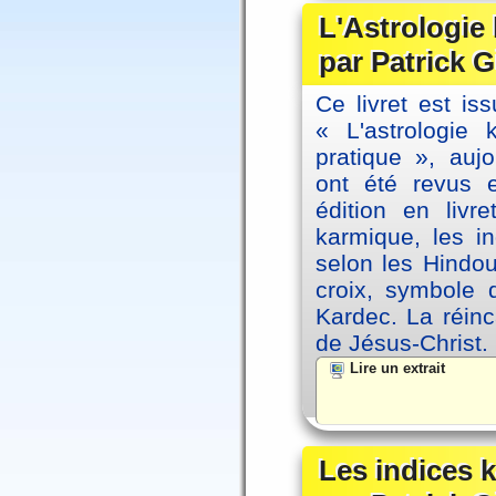
L'Astrologie
par Patrick G
Ce livret est iss
« L'astrologie
pratique », auj
ont été revus 
édition en livr
karmique, les i
selon les Hindou
croix, symbole d
Kardec. La réin
de Jésus-Christ.
Lire un extrait
Les indices