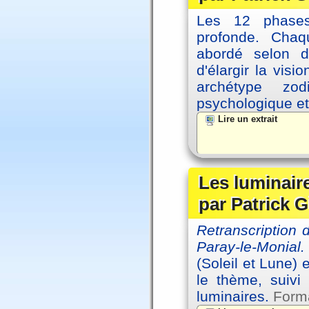
Les 12 phases 
profonde. Cha
abordé selon di
d'élargir la vis
archétype zo
psychologique et 
Lire un extrait
Les luminair
par Patrick G
Retranscription
Paray-le-Monial.
(Soleil et Lune) 
le thème, suivi
luminaires.
Forma