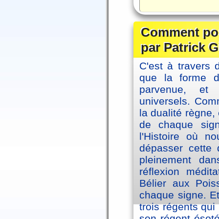
Comment posi
par Patrick G
C'est à travers 
que la forme 
parvenue, et
universels. Co
la dualité règne
de chaque sig
l'Histoire où n
dépasser cette d
pleinement dans
réflexion médi
Bélier aux Pois
chaque signe. Et
trois régents qui
son régent ésoté