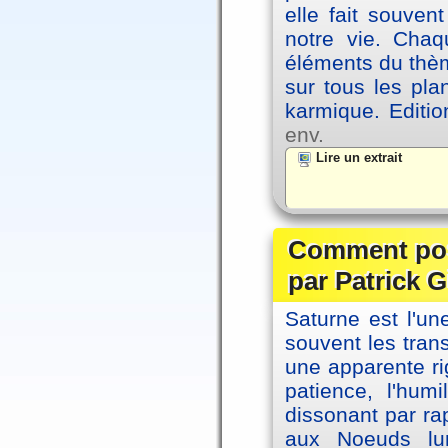
elle fait souvent
notre vie. Chaq
éléments du thèm
sur tous les pla
karmique. Editi
env.
Lire un extrait
Comment posi
par Patrick G
Saturne est l'u
souvent les tran
une apparente ri
patience, l'hum
dissonant par ra
aux Noeuds lun