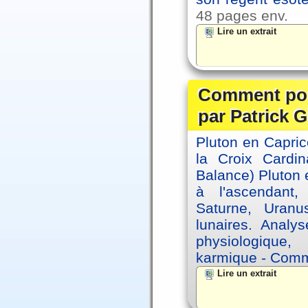
48 pages env.
Lire un extrait
Comment posi
par Patrick G
Pluton en Capric
la Croix Cardin
Balance) Pluton e
à l'ascendant,
Saturne, Uran
lunaires. Analy
physiologique, 
karmique - Comme
Lire un extrait