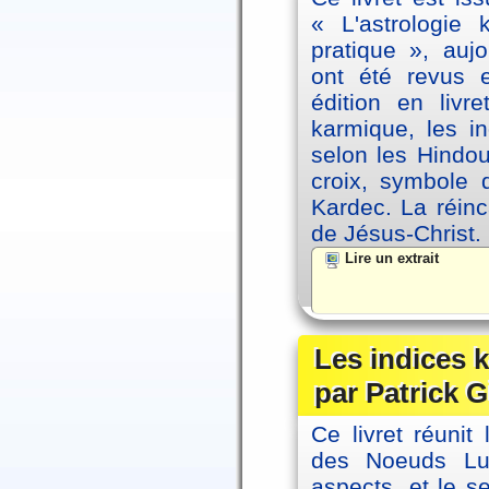
« L'astrologie
pratique », auj
ont été revus 
édition en livr
karmique, les i
selon les Hindou
croix, symbole d
Kardec. La réin
de Jésus-Christ.
Lire un extrait
Les indices
par Patrick G
Ce livret réunit
des Noeuds Lu
aspects, et le s