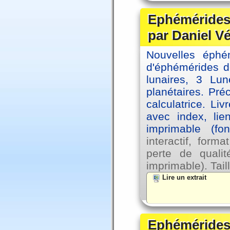
Ephémérides 
par Daniel V
Nouvelles éph
d'éphémérides d
lunaires, 3 Lun
planétaires. Pré
calculatrice. Li
avec index, lie
imprimable (fo
interactif, for
perte de qual
imprimable). Tail
Lire un extrait
Ephémérides 