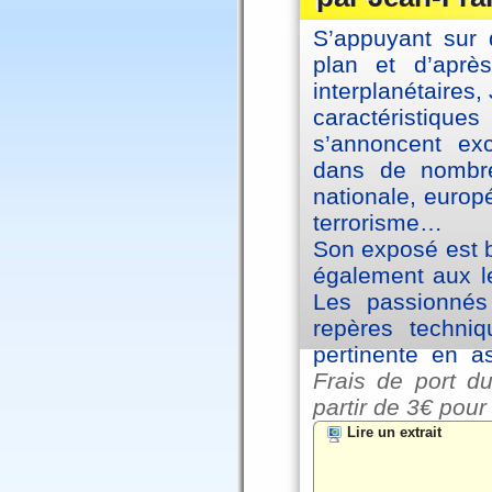
S’appuyant sur 
plan et d’aprè
interplanétaires
caractéristiqu
s’annoncent exc
dans de nombre
nationale, europ
terrorisme…
Son exposé est br
également aux le
Les passionnés 
repères techniq
pertinente en a
Frais de port du
partir de
3€ pour
Lire un extrait