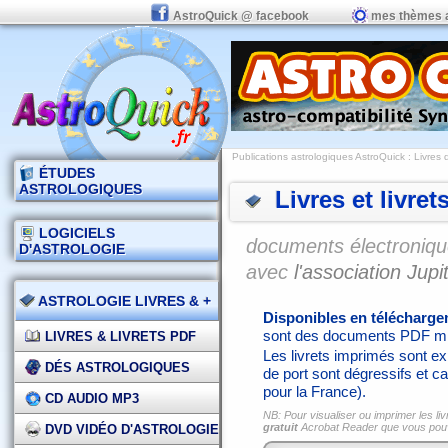
AstroQuick @ facebook
mes thèmes 
Publications astrologiques AstroQuick
: Livres 
ÉTUDES
ASTROLOGIQUES
Livres et livret
LOGICIELS
documents électronique
D'ASTROLOGIE
avec
l'association Jupit
ASTROLOGIE LIVRES & +
Disponibles en télécharg
sont des documents PDF mi
LIVRES & LIVRETS PDF
Les livrets imprimés sont exp
DÉS ASTROLOGIQUES
de port sont dégressifs et ca
pour la France).
CD AUDIO MP3
NB: Pour visualiser ou imprimer les liv
gratuit
Acrobat Reader que vous po
DVD VIDÉO D'ASTROLOGIE