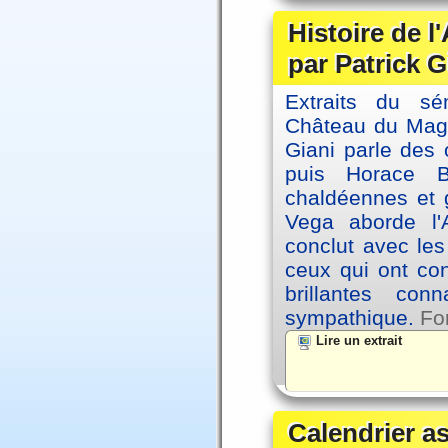
Histoire de l
par Patrick G
Extraits du sé
Château du Magne
Giani parle des 
puis Horace B
chaldéennes et 
Vega aborde l'A
conclut avec le
ceux qui ont co
brillantes co
sympathique.
Fo
Lire un extrait
Calendrier a