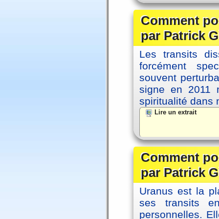
Comment posi
par Patrick G
Les transits d
forcément spec
souvent perturb
signe en 2011 m
spiritualité dans
Lire un extrait
Comment posi
par Patrick G
Uranus est la pl
ses transits 
personnelles. El