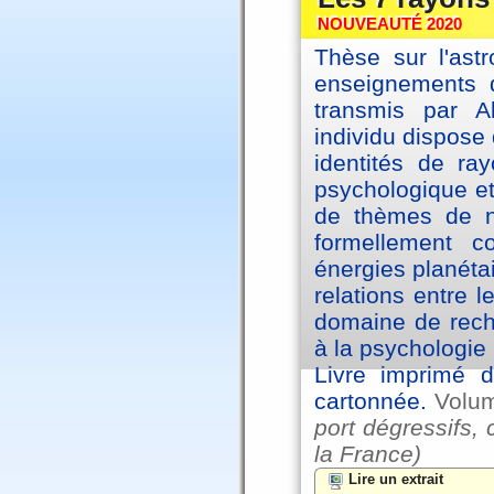
NOUVEAUTÉ 2020
Thèse sur l'astr
enseignements d
transmis par A
individu dispose 
identités de ra
psychologique et
de thèmes de na
formellement 
énergies planéta
relations entre l
domaine de reche
à la psychologie 
Livre imprimé d
cartonnée.
Volu
port dégressifs, 
la France)
Lire un extrait