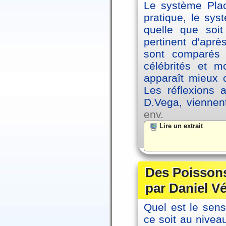
Le système Plac
pratique, le sys
quelle que soit
pertinent d'apr
sont comparés 
célébrités et 
apparaît mieux 
Les réflexions 
D.Vega, viennen
env.
Lire un extrait
Des Poissons
par Daniel V
Quel est le sen
ce soit au niveau