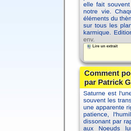
elle fait souvent
notre vie. Chaq
éléments du thèm
sur tous les pla
karmique. Editi
env.
Lire un extrait
Comment posi
par Patrick G
Saturne est l'u
souvent les tran
une apparente ri
patience, l'hum
dissonant par ra
aux Noeuds lun