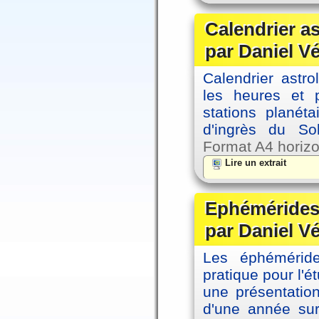
Calendrier a
par Daniel V
Calendrier astro
les heures et p
stations planéta
d'ingrès du So
Format A4 horizo
Lire un extrait
Ephémérides 
par Daniel V
Les éphémérides
pratique pour l'é
une présentation
d'une année sur