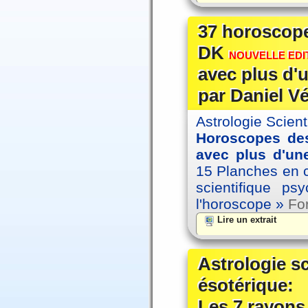
37 horoscope
DK
NOUVELLE EDIT
avec plus d'u
par Daniel V
Astrologie Scien
Horoscopes des
avec plus d'une
15 Planches en co
scientifique p
l'horoscope »
For
Lire un extrait
Astrologie s
ésotérique:
Les 7 rayons