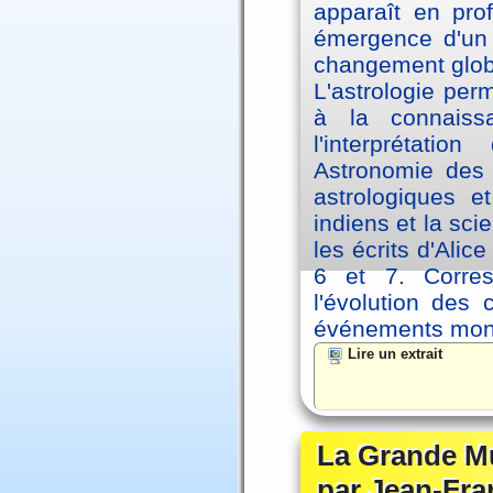
apparaît en pro
émergence d'un 
changement glob
L'astrologie per
à la connaiss
l'interprétati
Astronomie des 
astrologiques e
indiens et la sc
les écrits d'Ali
6 et 7. Corre
l'évolution des
événements mon
Lire un extrait
La Grande Mu
par Jean-Fra