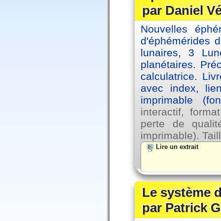
par Daniel V
Nouvelles éph
d'éphémérides d
lunaires, 3 Lun
planétaires. Pré
calculatrice. Li
avec index, lie
imprimable (fo
interactif, for
perte de qual
imprimable). Tail
Lire un extrait
Le système d
par Patrick G