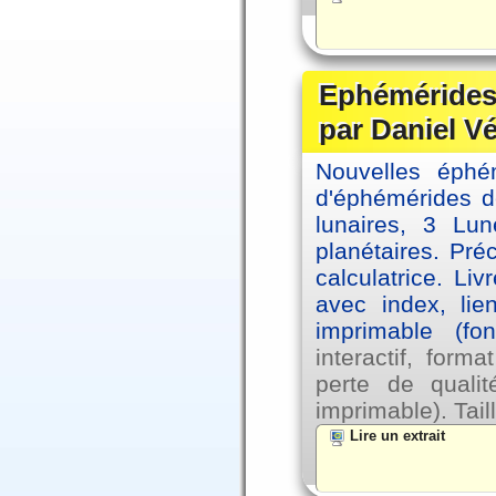
Ephémérides 
par Daniel V
Nouvelles éph
d'éphémérides d
lunaires, 3 Lun
planétaires. Pré
calculatrice. Li
avec index, lie
imprimable (fo
interactif, for
perte de qual
imprimable). Tail
Lire un extrait