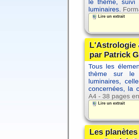
le thème, suivi
luminaires.
Forma
Lire un extrait
L'Astrologie 
par Patrick G
Tous les élement
thème sur le p
luminaires, cel
concernées, la 
A4 - 38 pages en
Lire un extrait
Les planètes 