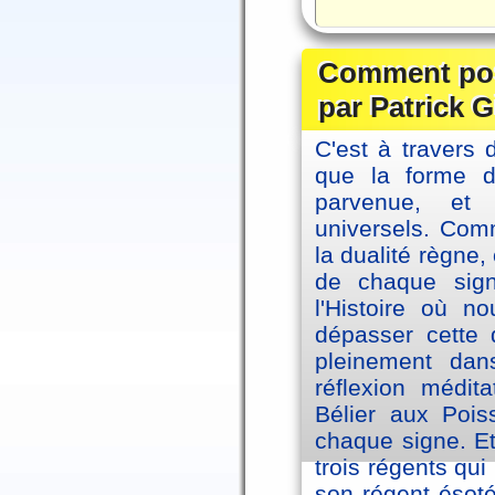
Comment posi
par Patrick G
C'est à travers 
que la forme 
parvenue, et
universels. Co
la dualité règne
de chaque sig
l'Histoire où n
dépasser cette d
pleinement dans
réflexion médi
Bélier aux Pois
chaque signe. Et
trois régents qui
son régent ésoté