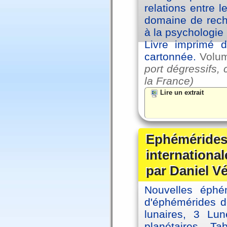
relations entre l
domaine de reche
à la psychologie 
Livre imprimé d
cartonnée.
Volu
port dégressifs, 
la France)
Lire un extrait
Ephémérides
internationa
par Daniel V
Nouvelles éph
d'éphémérides d
lunaires, 3 Lun
planétaires. Ta