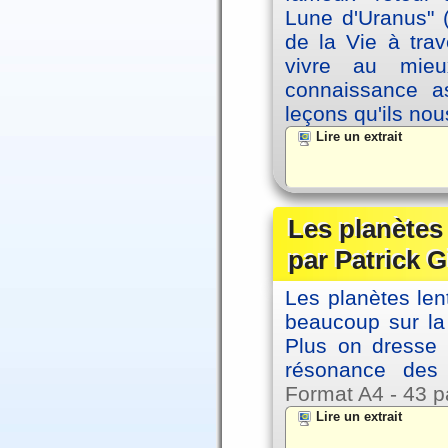
Lune d'Uranus" 
de la Vie à tra
vivre au mieu
connaissance as
leçons qu'ils no
Lire un extrait
Les planètes
par Patrick G
Les planètes le
beaucoup sur la 
Plus on dresse
résonance des 
Format A4 - 43 p
Lire un extrait