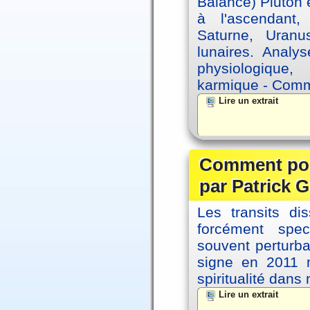
Balance) Pluton e
à l'ascendant,
Saturne, Uran
lunaires. Analy
physiologique, 
karmique - Comme
Lire un extrait
Comment posi
par Patrick G
Les transits d
forcément spec
souvent perturb
signe en 2011 m
spiritualité dans
Lire un extrait