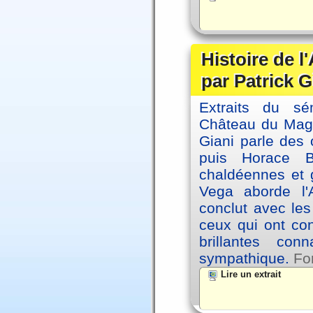
Histoire de l
par Patrick G
Extraits du sé
Château du Magne
Giani parle des 
puis Horace B
chaldéennes et 
Vega aborde l'A
conclut avec le
ceux qui ont co
brillantes co
sympathique.
Fo
Lire un extrait