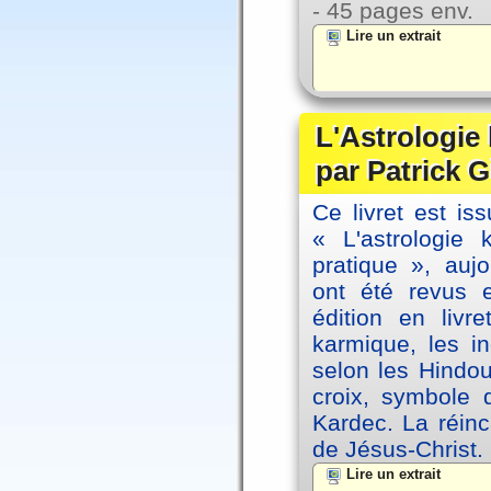
- 45 pages env.
Lire un extrait
L'Astrologie
par Patrick G
Ce livret est iss
« L'astrologie
pratique », auj
ont été revus 
édition en livr
karmique, les i
selon les Hindou
croix, symbole d
Kardec. La réin
de Jésus-Christ.
Lire un extrait