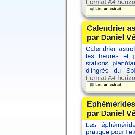
Format A4 horizo
Lire un extrait
Calendrier a
par Daniel V
Calendrier astro
les heures et p
stations planéta
d'ingrès du So
Format A4 horizo
Lire un extrait
Ephémérides 
par Daniel V
Les éphémérides
pratique pour l'é