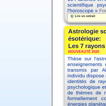
scientifique p
l'horoscope »
For
Lire un extrait
Astrologie s
ésotérique:
Les 7 rayons
NOUVEAUTÉ 2020
Thèse sur l'astr
enseignements d
transmis par A
individu dispose 
identités de ra
psychologique et
de thèmes de na
formellement 
énergies planéta