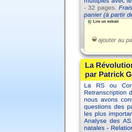
multiples avec l
- 32 pages.
Frai
panier (à partir 
Lire un extrait
ajouter au pa
La Révolutio
par Patrick G
La RS ou Comm
Retranscription 
nous avons cons
questions des pa
les plus importa
Analyse des AS
natales - Relatio