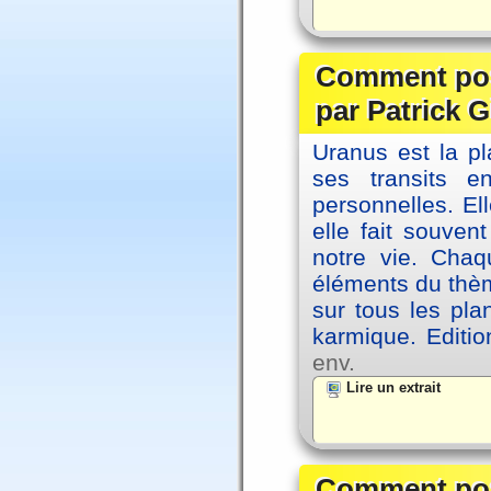
Comment posi
par Patrick G
Uranus est la pl
ses transits 
personnelles. El
elle fait souvent
notre vie. Chaq
éléments du thèm
sur tous les pla
karmique. Editi
env.
Lire un extrait
Comment posi