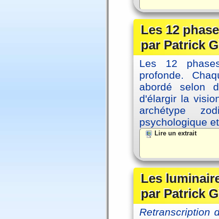
Les 12 phase
par Patrick G
Les 12 phases 
profonde. Cha
abordé selon di
d'élargir la vis
archétype zo
psychologique et 
Lire un extrait
Les luminair
par Patrick G
Retranscription