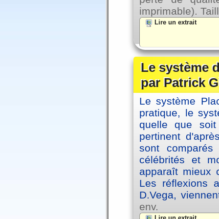
imprimable). Tail
Lire un extrait
Le système d
par Patrick G
Le système Plac
pratique, le sys
quelle que soit
pertinent d'apr
sont comparés 
célébrités et 
apparaît mieux 
Les réflexions 
D.Vega, viennen
env.
Lire un extrait