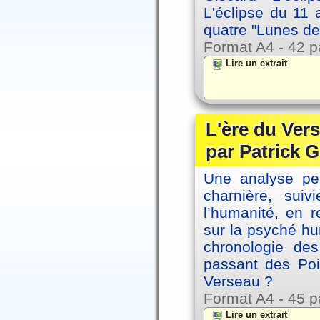
L'éclipse du 11
quatre "Lunes de
Format A4 - 42 p
Lire un extrait
L'ère du Vers
par Patrick G
Une analyse per
charnière, sui
l’humanité, en 
sur la psyché h
chronologie de
passant des Poi
Verseau ?
Format A4 - 45 p
Lire un extrait