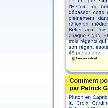
de chaque sig
l'Histoire où n
dépasser cette d
pleinement dans
réflexion médi
Bélier aux Pois
chaque signe. Et
trois régents qui
son régent ésoté
48 pages env.
Lire un extrait
Comment posi
par Patrick G
Pluton en Capric
la Croix Cardin