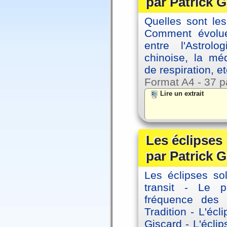
par Patrick G
Quelles sont le
Comment évolue
entre l'Astrol
chinoise, la mé
de respiration, et
Format A4 - 37 p
Lire un extrait
Les éclipses
par Patrick G
Les éclipses sol
transit - Le 
fréquence des 
Tradition - L'éc
Giscard - L'écli