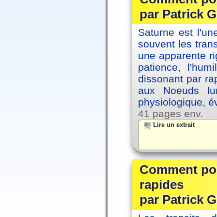
par Patrick G
Saturne est l'u
souvent les tran
une apparente ri
patience, l'hum
dissonant par ra
aux Noeuds lun
physiologique, é
41 pages env.
Lire un extrait
Comment posi
rapides
par Patrick G