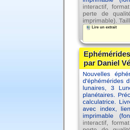
interactif, for
perte de qual
imprimable). Tail
Lire un extrait
Ephémérides 
par Daniel V
Nouvelles éph
d'éphémérides d
lunaires, 3 Lun
planétaires. Pré
calculatrice. Li
avec index, lie
imprimable (fo
interactif, for
perte de qual