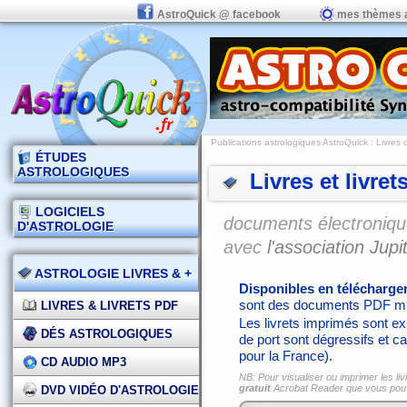
AstroQuick @ facebook
mes thèmes 
Publications astrologiques AstroQuick
: Livres 
ÉTUDES
ASTROLOGIQUES
Livres et livret
LOGICIELS
documents électronique
D'ASTROLOGIE
avec
l'association Jupit
ASTROLOGIE LIVRES & +
Disponibles en télécharg
sont des documents PDF mi
LIVRES & LIVRETS PDF
Les livrets imprimés sont exp
DÉS ASTROLOGIQUES
de port sont dégressifs et ca
pour la France).
CD AUDIO MP3
NB: Pour visualiser ou imprimer les liv
gratuit
Acrobat Reader que vous po
DVD VIDÉO D'ASTROLOGIE