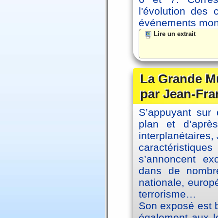
l'évolution des
événements mon
Lire un extrait
La Grande Mu
par Jean-Fra
S’appuyant sur 
plan et d’aprè
interplanétaires
caractéristiqu
s’annoncent exc
dans de nombre
nationale, europ
terrorisme…
Son exposé est br
également aux le