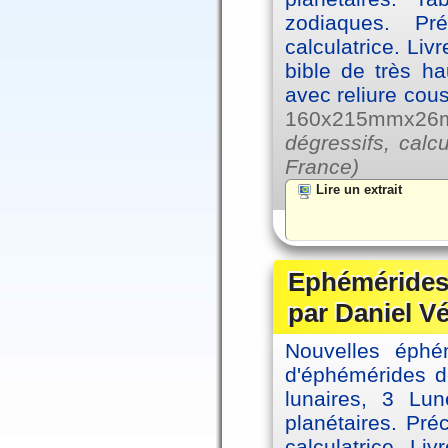
zodiaques. Pr
calculatrice. Li
bible de très hau
avec reliure cou
160x215mmx26mm
dégressifs, calc
France)
Lire un extrait
Ephémérides 
par Daniel V
Nouvelles éph
d'éphémérides d
lunaires, 3 Lun
planétaires. Pré
calculatrice. Li