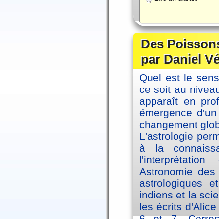
Des Poissons
par Daniel V
Quel est le sen
ce soit au niveau
apparaît en pro
émergence d'un 
changement glob
L'astrologie per
à la connaiss
l'interprétati
Astronomie des 
astrologiques e
indiens et la sc
les écrits d'Ali
6 et 7. Corre