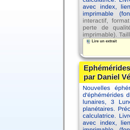
avec index, lie
imprimable (fo
interactif, for
perte de qual
imprimable). Tail
Lire un extrait
Ephémérides 
par Daniel V
Nouvelles éph
d'éphémérides d
lunaires, 3 Lun
planétaires. Pré
calculatrice. Li
avec index, lie
imprimable (fo