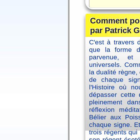
Comment posi
par Patrick G
C'est à travers 
que la forme 
parvenue, et
universels. Co
la dualité règne
de chaque sig
l'Histoire où n
dépasser cette d
pleinement dans
réflexion médi
Bélier aux Pois
chaque signe. Et
trois régents qui
son régent ésoté