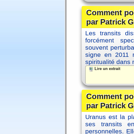
Comment posi
par Patrick G
Les transits d
forcément spec
souvent perturb
signe en 2011 m
spiritualité dans
Lire un extrait
Comment posi
par Patrick G
Uranus est la pl
ses transits 
personnelles. El