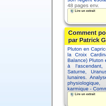
48 pages env.
Lire un extrait
Comment posi
par Patrick G
Pluton en Capric
la Croix Cardin
Balance) Pluton e
à l'ascendant,
Saturne, Uran
lunaires. Analy
physiologique, 
karmique - Comme
Lire un extrait