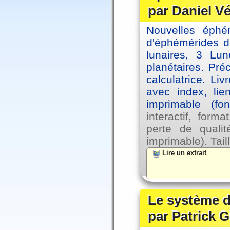
par Daniel V
Nouvelles éph
d'éphémérides d
lunaires, 3 Lun
planétaires. Pré
calculatrice. Li
avec index, lie
imprimable (fo
interactif, for
perte de qual
imprimable). Tail
Lire un extrait
Le système d
par Patrick G