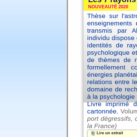
NOUVEAUTÉ 2020
Thèse sur l'astr
enseignements d
transmis par A
individu dispose 
identités de ra
psychologique et
de thèmes de na
formellement 
énergies planéta
relations entre l
domaine de reche
à la psychologie 
Livre imprimé d
cartonnée.
Volu
port dégressifs, 
la France)
Lire un extrait