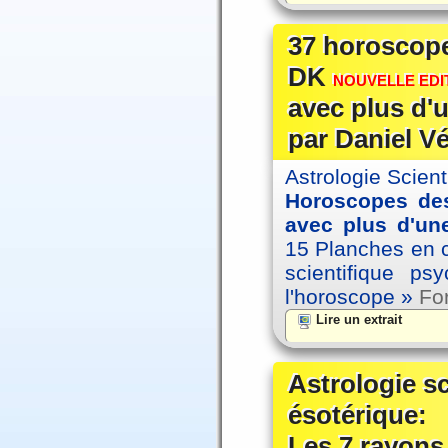
37 horoscope
DK
NOUVELLE EDIT
avec plus d'u
par Daniel V
Astrologie Scien
Horoscopes des
avec plus d'une
15 Planches en co
scientifique p
l'horoscope »
For
Lire un extrait
Astrologie s
ésotérique:
Les 7 rayons