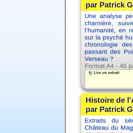
par Patrick G
Une analyse per
charnière, sui
l’humanité, en 
sur la psyché h
chronologie de
passant des Poi
Verseau ?
Format A4 - 45 p
Lire un extrait
Histoire de l
par Patrick G
Extraits du sé
Château du Magne