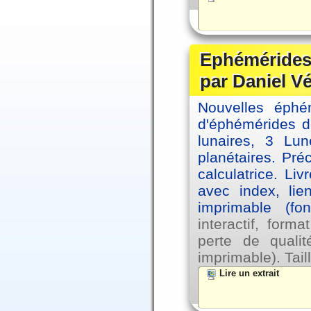
Ephémérides 
par Daniel V
Nouvelles éph
d'éphémérides d
lunaires, 3 Lun
planétaires. Pré
calculatrice. Li
avec index, lie
imprimable (fo
interactif, for
perte de qual
imprimable). Tail
Lire un extrait