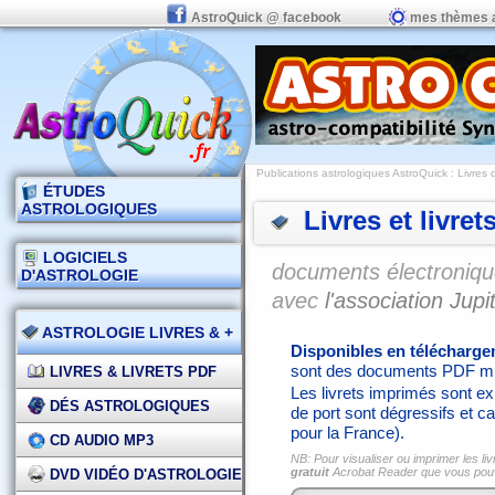
AstroQuick @ facebook
mes thèmes 
Publications astrologiques AstroQuick
: Livres 
ÉTUDES
ASTROLOGIQUES
Livres et livret
LOGICIELS
documents électronique
D'ASTROLOGIE
avec
l'association Jupit
ASTROLOGIE LIVRES & +
Disponibles en télécharg
sont des documents PDF mi
LIVRES & LIVRETS PDF
Les livrets imprimés sont exp
DÉS ASTROLOGIQUES
de port sont dégressifs et ca
pour la France).
CD AUDIO MP3
NB: Pour visualiser ou imprimer les liv
gratuit
Acrobat Reader que vous po
DVD VIDÉO D'ASTROLOGIE