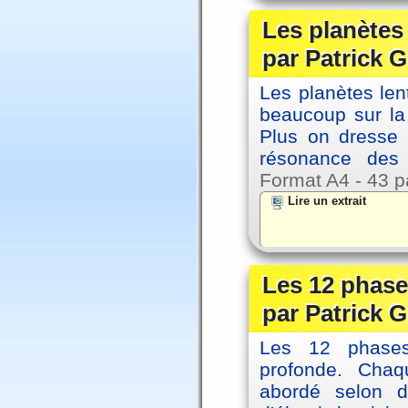
Les planètes
par Patrick G
Les planètes le
beaucoup sur la 
Plus on dresse
résonance des 
Format A4 - 43 p
Lire un extrait
Les 12 phase
par Patrick G
Les 12 phases 
profonde. Cha
abordé selon di