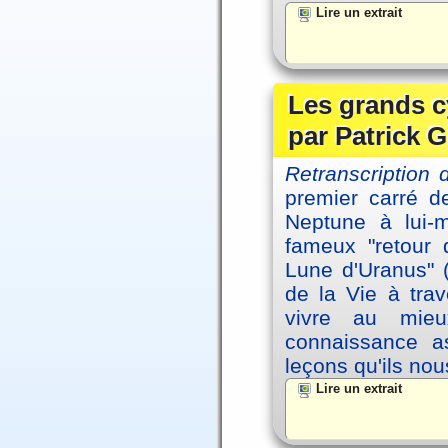
Lire un extrait
Les grands c
par Patrick G
Retranscription 
premier carré d
Neptune à lui-
fameux "retour 
Lune d'Uranus" 
de la Vie à tra
vivre au mieu
connaissance as
leçons qu'ils no
Lire un extrait