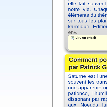
elle fait souvent
notre vie. Chaq
éléments du thèm
sur tous les pla
karmique. Editi
env.
Lire un extrait
Comment posi
par Patrick G
Saturne est l'u
souvent les tran
une apparente ri
patience, l'hum
dissonant par ra
aux Noeuds lun