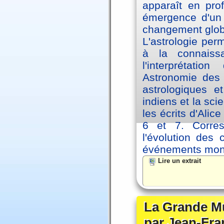
apparaît en pro
émergence d'un 
changement glob
L'astrologie per
à la connaiss
l'interprétati
Astronomie des 
astrologiques e
indiens et la sc
les écrits d'Ali
6 et 7. Corre
l'évolution des
événements mon
Lire un extrait
La Grande Mu
par Jean-Fra