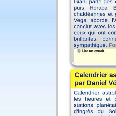
Giani parle des 
puis Horace B
chaldéennes et 
Vega aborde l'A
conclut avec le
ceux qui ont co
brillantes co
sympathique.
Fo
Lire un extrait
Calendrier a
par Daniel V
Calendrier astro
les heures et p
stations planéta
d'ingrès du So