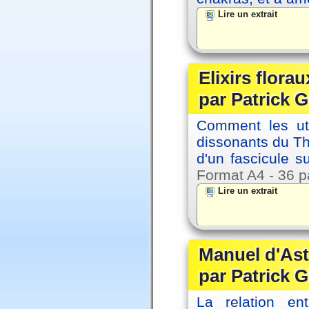
Lire un extrait
Elixirs florau
par Patrick G
Comment les util
dissonants du Thè
d'un fascicule su
Format A4 - 36 p
Lire un extrait
Manuel d'Ast
par Patrick G
La relation en