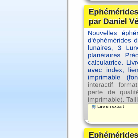
Ephémérides 
par Daniel V
Nouvelles éph
d'éphémérides d
lunaires, 3 Lun
planétaires. Pré
calculatrice. Li
avec index, lie
imprimable (fo
interactif, for
perte de qual
imprimable). Tail
Lire un extrait
Ephémérides 