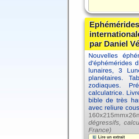
Ephémérides
internationa
par Daniel V
Nouvelles éph
d'éphémérides d
lunaires, 3 Lun
planétaires. Ta
zodiaques. Pr
calculatrice. Li
bible de très hau
avec reliure cou
160x215mmx26mm
dégressifs, calc
France)
Lire un extrait