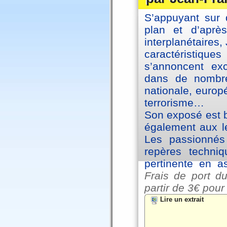
S’appuyant sur 
plan et d’aprè
interplanétaires
caractéristiqu
s’annoncent exc
dans de nombre
nationale, europ
terrorisme…
Son exposé est br
également aux le
Les passionnés 
repères techniq
pertinente en a
Frais de port du
partir de
3€ pour
Lire un extrait