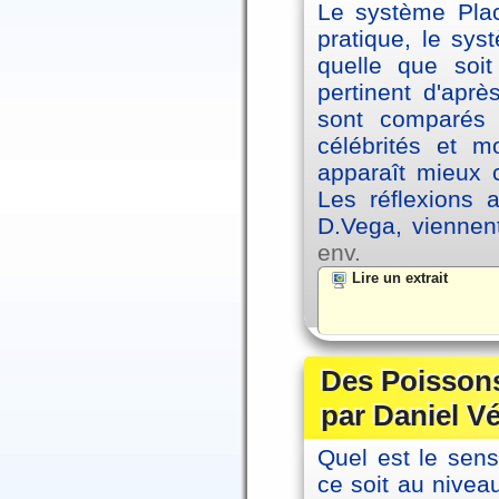
Le système Plac
pratique, le sys
quelle que soit
pertinent d'apr
sont comparés 
célébrités et 
apparaît mieux 
Les réflexions 
D.Vega, viennen
env.
Lire un extrait
Des Poissons
par Daniel V
Quel est le sen
ce soit au niveau