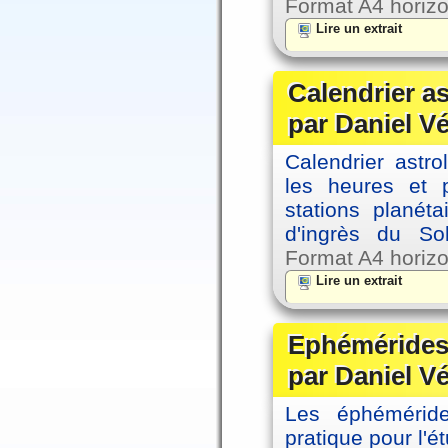
Format A4 horizo
Lire un extrait
Calendrier a
par Daniel V
Calendrier astro
les heures et p
stations planéta
d'ingrès du So
Format A4 horizo
Lire un extrait
Ephémérides 
par Daniel V
Les éphémérides
pratique pour l'é