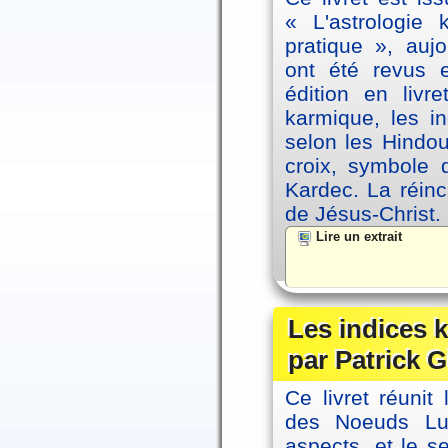
« L'astrologie
pratique », auj
ont été revus 
édition en livr
karmique, les i
selon les Hindou
croix, symbole d
Kardec. La réin
de Jésus-Christ.
Lire un extrait
Les indices
par Patrick G
Ce livret réunit
des Noeuds Lu
aspects, et le s