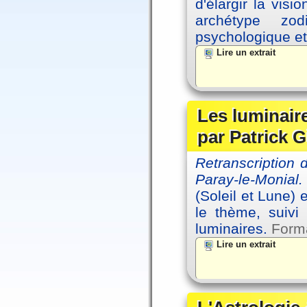
d'élargir la vis
archétype zo
psychologique et 
Lire un extrait
Les luminair
par Patrick G
Retranscription
Paray-le-Monial.
(Soleil et Lune) 
le thème, suivi
luminaires.
Forma
Lire un extrait