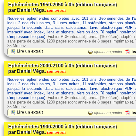
Ephémérides 1950-2050 à 0h (édition française)
par Daniel Véga.
ÉDITION 2021
Nouvelles éphémérides complètes avec 101 ans d'éphémérides de l'
inclu. 2 noeuds lunaires, 3 Lunes noires, 11 astéroïdes, stations planét
jusqu'à la seconde d'arc sans calculatrice. Livre électronique PDF
interactif avec index, liens et signets. Version éco. "0 papier" non-impr
d'impression bloquée).
Fichier PDF interactif, format (16x22cm) adapté à
sans perte de qualité, 1230 pages (dont annexe de 8 pages imprimable). Ta
35 Mo env.
Lire un extrait
li
ajouter au panier
Ephémérides 2000-2100 à 0h (édition française)
par Daniel Véga.
ÉDITION 2021
Nouvelles éphémérides complètes avec 101 ans d'éphémérides de l'
inclu. 2 noeuds lunaires, 3 Lunes noires, 11 astéroïdes, stations planét
jusqu'à la seconde d'arc sans calculatrice. Livre électronique PDF
interactif avec index, liens et signets. Version éco. "0 papier" non-impr
d'impression bloquée).
Fichier PDF interactif, format (16x22cm) adapté à
sans perte de qualité, 1230 pages (dont annexe de 8 pages imprimable). Ta
35 Mo env.
Lire un extrait
li
ajouter au panier
Ephémérides 1900-2000 à 0h (édition française)
par Daniel Véga.
ÉDITION 2021