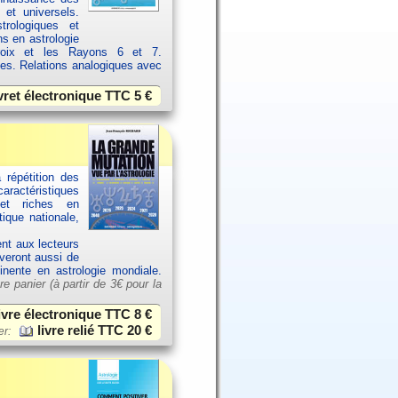
 et universels.
rologiques et
ns en astrologie
croix et les Rayons 6 et 7.
ces. Relations analogiques avec
vret électronique TTC
5 €
 répétition des
aractéristiques
et riches en
ique nationale,
ent aux lecteurs
uveront aussi de
tinente en astrologie mondiale.
re panier (à partir de
3€ pour la
ivre électronique TTC
8 €
livre relié TTC
20 €
er: