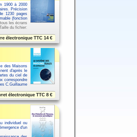
an 1900 à 2000
aires. Précision
 de 1230 pages
imable (fonction
 tous les écrans
ille du fichier:
vre électronique TTC
14 €
ème des Maisons
inent d'après le
rtes du ciel de
ux correspondre
ues C.Guillaume
vret électronique TTC
8 €
u individuel ou
 émergence d'un
onnaissance des