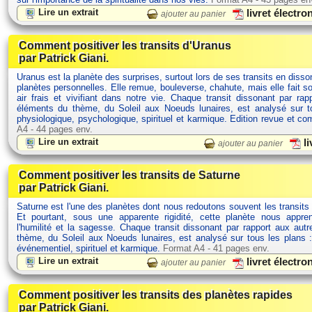
Lire un extrait
livret électr
ajouter au panier
Comment positiver les transits d'Uranus
par Patrick Giani.
Uranus est la planète des surprises, surtout lors de ses transits en dis
planètes personnelles. Elle remue, bouleverse, chahute, mais elle fait s
air frais et vivifiant dans notre vie. Chaque transit dissonant par rap
éléments du thème, du Soleil aux Noeuds lunaires, est analysé sur t
physiologique, psychologique, spirituel et karmique. Edition revue et c
A4 - 44 pages env.
Lire un extrait
li
ajouter au panier
Comment positiver les transits de Saturne
par Patrick Giani.
Saturne est l'une des planètes dont nous redoutons souvent les transits
Et pourtant, sous une apparente rigidité, cette planète nous appre
l'humilité et la sagesse. Chaque transit dissonant par rapport aux aut
thème, du Soleil aux Noeuds lunaires, est analysé sur tous les plans :
événementiel, spirituel et karmique.
Format A4 - 41 pages env.
Lire un extrait
livret électr
ajouter au panier
Comment positiver les transits des planètes rapides
par Patrick Giani.