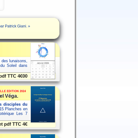
 Patrick Giani. »
s des lunaisons,
 du Soleil dans
 pdf TTC
4€00
LLE EDITION 2024
el Véga.
 disciples du
15 Planches en
sotérique Les 7
et pdf TTC
4€