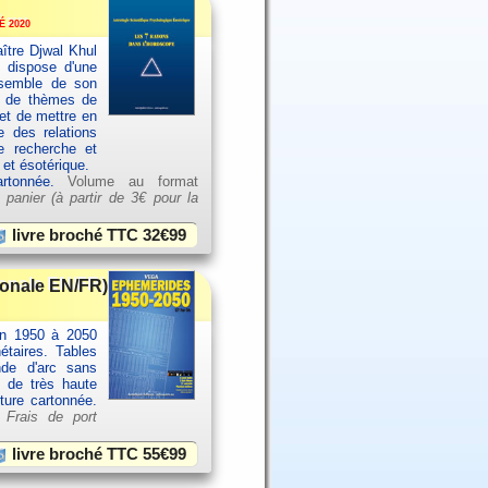
 2020
ître Djwal Khul
u dispose d'une
ensemble de son
es de thèmes de
et de mettre en
e des relations
e recherche et
 et ésotérique.
artonnée.
Volume au format
 panier (à partir de
3€ pour la
livre broché TTC
32€99
ionale EN/FR)
an 1950 à 2050
étaires. Tables
nde d'arc sans
e de très haute
rture cartonnée.
.
Frais de port
livre broché TTC
55€99