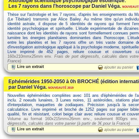
Astrologie scientifique psychologique ésotérique:
Les 7 rayons dans l'horoscope par Daniel Véga.
NOUVEAUTÉ
Thèse sur l'astrologie et les 7 rayons, d'après les enseignements du Ma
(Le Tibétain) transmis par Alice Bailey. Au même titre qu'un individ
identité astrale, il dispose de 5 identités de rayons qui forment l'
identité psychologique et spirituelle. L'étude expérimentale de dizain
naissance dont les identités de rayons sont formellement connues perm
lumière les énergies planétaires dominantes dans l'horoscope. L'étud
entre les planètes et les 7 rayons offre un très vaste domaine d
d'investigation astrologique appliqué à la psychologie moderne, spirituelle
Livre imprimé de 452 pages, reliure cousue et couverture c
160x210mmx25mm env.
Frais de port dégressifs, calculés dans votre
France)
Lire un extrait
ajouter au panier
Ephémérides 1950-2050 à 0h BROCHÉ (édition internat
par Daniel Véga.
NOUVEAUTÉ 2019
Nouvelles éphémérides complètes avec 101 ans d'éphémérides de l'
inclu. 2 noeuds lunaires, 3 Lunes noires, 11 astéroïdes, stations plan
d'interpolation, maquettes de zodiaques. Précision jusqu'à la seco
calculatrice. Livre imprimé et broché de 1252 pages sur papier bibl
qualité, fin et résistant, colori beige clair avec reliure cousue et couve
Volume au format 160x215mmx26mm env., seulement 800grs env
dégressifs, calculés dans votre panier (à partir de
3€ pour la France)
Lire un extrait
ajouter au panier