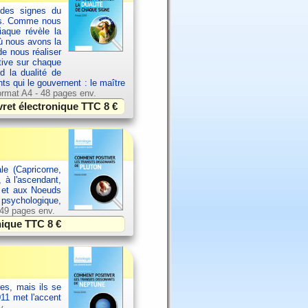
 des signes du
els. Comme nous
aque révèle la
où nous avons la
de nous réaliser
ative sur chaque
d la dualité de
nts qui le gouvernent : le maître
rmat A4 - 48 pages env.
vret électronique TTC
8 €
le (Capricorne,
, à l'ascendant,
l et aux Noeuds
, psychologique,
 49 pages env.
onique TTC
8 €
es, mais ils se
11 met l'accent
v.