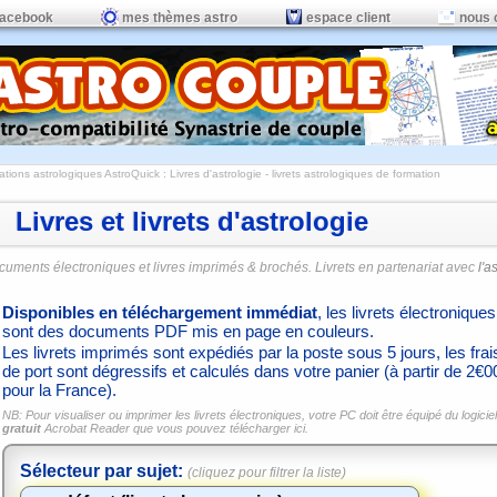
facebook
mes thèmes astro
espace client
nous 
ations astrologiques AstroQuick
: Livres d'astrologie - livrets astrologiques de formation
Livres et livrets d'astrologie
cuments électroniques et livres imprimés & brochés. Livrets en partenariat avec
l'a
Disponibles en téléchargement immédiat
, les livrets électroniques
sont des documents PDF mis en page en couleurs.
Les livrets imprimés sont expédiés par la poste sous 5 jours, les frai
de port sont dégressifs et calculés dans votre panier (à partir de 2€0
pour la France).
NB: Pour visualiser ou imprimer les livrets électroniques, votre PC doit être équipé du logiciel
gratuit
Acrobat Reader que vous pouvez
télécharger ici.
Sélecteur par sujet:
(cliquez pour filtrer la liste)