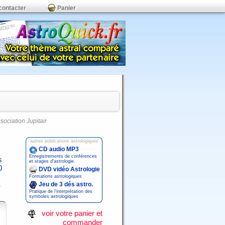
contacter
Panier
ssociation Jupitair
autres publications astrologiques
CD audio MP3
Enregistrements de conférences
s
et stages d'astrologie.
0
DVD vidéo Astrologie
Formations astrologiques
Jeu de 3 dés astro.
Pratique de l'interprétation des
symboles astrologiques
voir votre panier et
commander