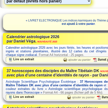
« LIVRET ELECTRONIQUE Les indices karmiques du Thème par
est ajouté à votre
panier
.
Calendrier astrologique 2026
par Daniel Véga.
NOUVEAUTÉ 2025
Calendrier astrologique 2026 avec les jours fériés, les heures et position
ingrès et stations planétaires, illustré des 12 cartes du ciel d'ingrès
chaque signe zodiacal.
Format A4 horizontal - 25 pages.
Lire un extrait
livret
ajouter au panier
37 horoscopes des disciples du Maître Tibétain DK
NOUVE
avec plus d'une centaine d'identités de rayon - par Dani
Astrologie Scientifique Psychologique Ésotérique :
37 Horoscopes des
Maître Tibétain DK avec plus d'une centaine d'identités de rayon
et 
couleur extraites du livre « Astrologie scientifique psychologique é
rayons dans l'horoscope »
Format A4 - 66 pages (fichier pdf de 5 Mo).
Lire un extrait
livr
ajouter au panier