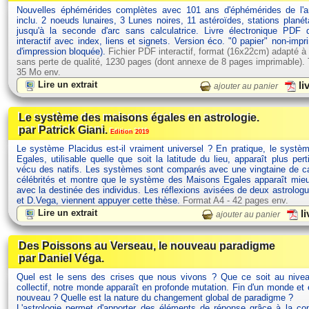
Nouvelles éphémérides complètes avec 101 ans d'éphémérides de l'
inclu. 2 noeuds lunaires, 3 Lunes noires, 11 astéroïdes, stations planét
jusqu'à la seconde d'arc sans calculatrice. Livre électronique PDF
interactif avec index, liens et signets. Version éco. "0 papier" non-impr
d'impression bloquée).
Fichier PDF interactif, format (16x22cm) adapté à
sans perte de qualité, 1230 pages (dont annexe de 8 pages imprimable). Ta
35 Mo env.
Lire un extrait
li
ajouter au panier
Le système des maisons égales en astrologie.
par Patrick Giani.
Edition 2019
Le système Placidus est-il vraiment universel ? En pratique, le syst
Egales, utilisable quelle que soit la latitude du lieu, apparaît plus pert
vécu des natifs. Les systèmes sont comparés avec une vingtaine de ca
célébrités et montre que le système des Maisons Egales apparaît mie
avec la destinée des individus. Les réflexions avisées de deux astrolog
et D.Vega, viennent appuyer cette thèse.
Format A4 - 42 pages env.
Lire un extrait
li
ajouter au panier
Des Poissons au Verseau, le nouveau paradigme
par Daniel Véga.
Quel est le sens des crises que nous vivons ? Que ce soit au nivea
collectif, notre monde apparaît en profonde mutation. Fin d'un monde et
nouveau ? Quelle est la nature du changement global de paradigme ?
L'astrologie permet d'apporter des éléments de réponse grâce à la c