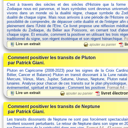
C'est à travers des siècles et des siècles d'Histoire que la forme
Zodiaque nous est parvenue, et leurs symboles sont devenus univers
vivons dans un monde où la dualité règne, chaque symbole du Zodi
dualité de chaque signe. Mais nous arrivons à une période de l'Histoire 
possibilité de comprendre, de dépasser cette dualité et de l'intégrer afin 
pleinement dans l'Unité de l'Etre. Ce livret propose une réflexion médit
symbole du Zodiaque, du Bélier aux Poissons, en cernant tout d'abor
chaque signe. Et ensuite, comment la positiver en utilisant les trois rége
traditionnel du signe, son régent ésotérique et son régent hiérarchique.
Fo
Lire un extrait
li
ajouter au panier
Comment positiver les transits de Pluton
par Patrick Giani.
Pluton en Capricorne (2008-2023) pour les signes de la Croix Cardina
Bélier, Cancer et Balance) Pluton en transit dissonant à la Lune natale
Mercure, Vénus, Mars, Jupiter, Saturne, Uranus, Neptune, Pluton nata
lunaires. Analyse pour chacun de ces transits sur le plan physiologique
événementiel, spirituel et karmique - Comment les positiver.
Format A4 -
Lire un extrait
livret électr
ajouter au panier
Comment positiver les transits de Neptune
par Patrick Giani.
Les transits dissonants de Neptune ne sont pas forcément spectaculair
révèlent souvent perturbants. Le retour de Neptune dans son signe en 20
sur l'importance de la spiritualité dans nos vies.
Format A4 - 43 pages en