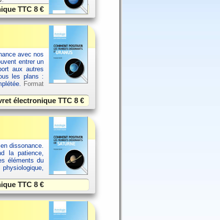
onique TTC
8 €
sonance avec nos
ouvent entrer un
port aux autres
ous les plans :
omplétée.
Format
vret électronique TTC
8 €
 en dissonance.
nd la patience,
res éléments du
 physiologique,
onique TTC
8 €