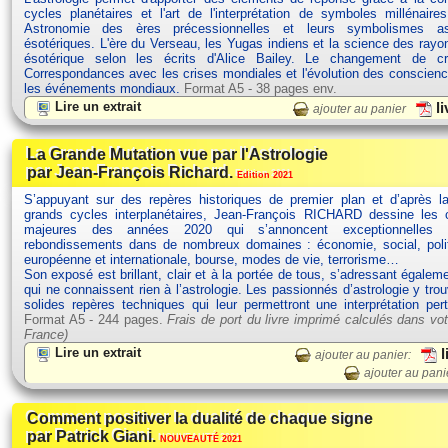
cycles planétaires et l'art de l'interprétation de symboles millénaires
Astronomie des ères précessionnelles et leurs symbolismes ast
ésotériques. L'ère du Verseau, les Yugas indiens et la science des rayo
ésotérique selon les écrits d'Alice Bailey. Le changement de 
Correspondances avec les crises mondiales et l'évolution des conscien
les événements mondiaux.
Format A5 - 38 pages env.
Lire un extrait
li
ajouter au panier
La Grande Mutation vue par l'Astrologie
par Jean-François Richard.
Edition 2021
S’appuyant sur des repères historiques de premier plan et d’après la
grands cycles interplanétaires, Jean-François RICHARD dessine les c
majeures des années 2020 qui s’annoncent exceptionnelles 
rebondissements dans de nombreux domaines : économie, social, polit
européenne et internationale, bourse, modes de vie, terrorisme…
Son exposé est brillant, clair et à la portée de tous, s’adressant égalem
qui ne connaissent rien à l’astrologie. Les passionnés d’astrologie y tro
solides repères techniques qui leur permettront une interprétation per
Format A5 - 244 pages.
Frais de port du livre imprimé calculés dans vot
France)
Lire un extrait
l
ajouter au panier:
ajouter au pani
Comment positiver la dualité de chaque signe
par Patrick Giani.
NOUVEAUTÉ 2021